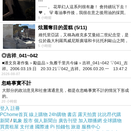
⋯⋯ 。 花草幻人這系列很有趣！ 會持續玩下去！
🧡 。 🐻 毒油事件後，我很在意之後用油的採買。
要感謝彼此都在彼此的生命裡存在過。
9 小時前
前天購買了我之前就很愛
炫麗奪目的蛋糕 (5/11)
維托里亞諾，又稱為維克多艾曼紐二世紀念堂，是
位於義大利羅馬威尼斯廣場和卡比托利歐山之間，
5 小時前
用以紀念統一義大利統一後的的第一位國
◎吉祥_041~042
■潘文良著作集＞勵益品＞魚雁千里共今緣＞吉祥_041~042 ▽041_吉
祥。2006.03.19.日 20:33:21▽042_吉祥。2006.03.20.一 13:47:2
2026-08-07
忽略事實不計
大部分的政治意見和社會溝通意見，都是在忽略事實不計的情況下形成
的。
20 小時前
登入
註冊
PChome首頁
線上購物
24h購物
書店
露天拍賣
比比昂代購
新聞
/
氣象
股市
個人新聞台
廣告刊登
加入聯播網
全球購物
買賣租屋
支付連
國際連
Pi 拍錢包
旅遊
服務中心