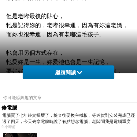
但是老嘟最後的貼心，
牠是記得妳的，老嘟很幸運，因為有妳這老媽，
而妳也很幸運，因為有老嘟這毛孩子。
牠會用另個方式存在，
牠愛妳是一生，妳愛牠也會是一生記憶，
要好好照顧自己，好好生活，好好吃飯休息，
繼續閱讀
要讓牠放心安心。
你可能感興趣的文章
說再見是無法練習，
現在，我心裡準備，也無法練習，
修電腦
電腦買了七年終於操壞了，檢查後要換主機板，等叫貨到安裝完成已經
現在說的這些話，像是提前給自己的安慰，
過了四天，今天去拿電腦時說了有點想念電腦，老闆問我是電腦重度
現在我能做的，好好陪伴我家肉肉，
9 小時前
做到不能再做，盡到最後一刻。
…