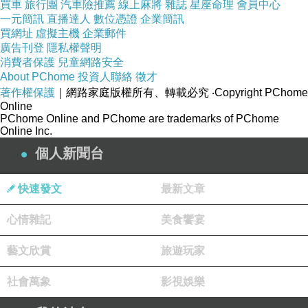
買車
旅行團
汽車險推薦
線上麻將
雜誌
星座命理
會員中心
一元簡訊
直播達人
數位憑證
企業簡訊
買網址
虛擬主機
企業郵件
廣告刊登
隱私權聲明
消費者保護
兒童網路安全
About PChome
投資人聯絡
徵才
著作權保護
｜網路家庭版權所有、轉載必究
‧Copyright PChome
Online
PChome Online and PChome are trademarks of PChome
Online Inc.
個人新聞台
快速發文
最新文章
心情雜記
美食饗宴
藝文欣賞
旅遊玩家
社會萬象
影視娛樂