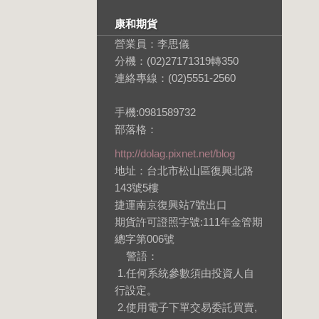
康和期貨
營業員：李思儀
分機：(02)27171319轉350
連絡專線：(02)5551-2560
手機:0981589732
部落格：
http://dolag.pixnet.net/blog
地址：台北市松山區復興北路
143號5樓
捷運南京復興站7號出口
期貨許可證照字號:111年金管期
總字第006號
警語：
1.任何系統參數須由投資人自
行設定。
2.使用電子下單交易委託買賣,