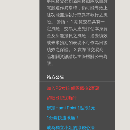
解網路交易如遇網路斷線或自身
電腦運作異常時，仍可能導致上
述功能無法執行或異常執行之風
險。 警語： 1.期貨交易具有一
定風險，交易人應先評估本身資
金及所能擔負之風險，過去績效
或未來預期的表現不可作為日後
績效之保證。 2.實際可交易商
品相關資訊請以主管機關公告為
限。
站方公告
加入PS女孩 組隊瘋搶2百萬
超取登記送咖啡
綁定Hami Point 1點抵1元
1分鐘快速揪痛！
成為獨立小姐的滾錢心法