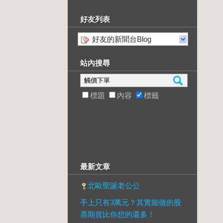
好友列表
好友的新聞台Blog
站內搜尋
標題
內容
標籤
最新文章
北歐聖誕老公公
手上只有3萬元？其實能做的股
票期貨比你想的還多！