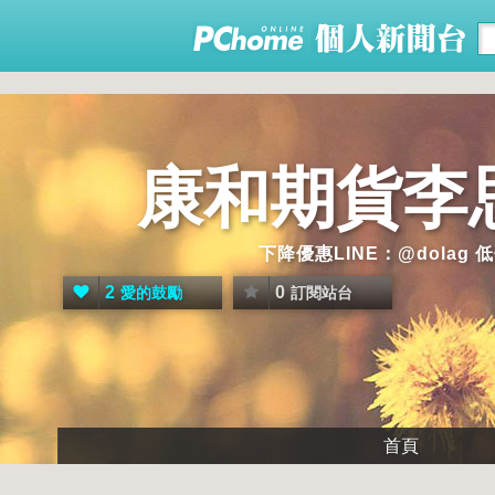
康和期貨李
下降優惠LINE：@dol
2
0
愛的鼓勵
訂閱站台
首頁