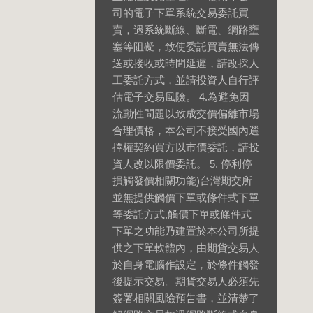
司的電子下單系統交易委託買
賣，遇系統斷線、斷電、網路壅
塞等阻礙，致使委託買賣無法傳
送或接收或時間延遲，請改採人
工委託方式，並請投資人自行評
估電子交易風險。 4.為避免因
流動性問題以致成交價偏離市場
合理價格，本公司不接受國內選
擇權契約買方以市價委託，請投
資人改以限價委託。 5. 停利停
損觸發價相關功能)台灣期交所
並無提供觸價下單或條件式下單
等委託方式,觸價下單或條件式
下單之功能乃建置於本公司所提
供之下單軟體內，由期貨交易人
於自身電腦作設定，於條件觸發
後提示交易。期貨交易人必須先
簽署相關風險預告書，並清楚了