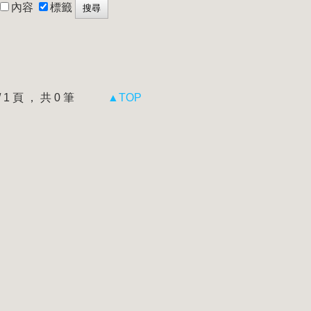
內容
標籤
 / 1 頁 ， 共 0 筆
▲TOP