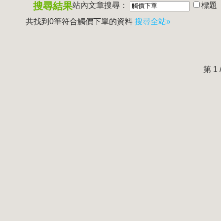
搜尋結果
站內文章搜尋：
標題
共找到0筆符合
觸價下單
的資料
搜尋全站»
第 1