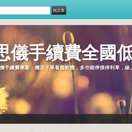
思儀手續費全國低
ag 低價手續費專案，穩定下單看盤軟體，多功能停損停利單，