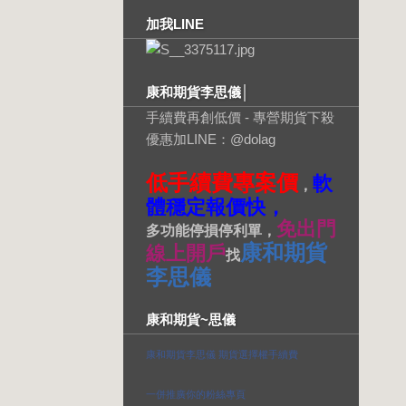
加我LINE
康和期貨李思儀│
手續費再創低價 - 專營期貨下殺
優惠加LINE：@dolag
低手續費專案價
軟
，
體穩定報價快，
免出門
多功能停損停利單，
康和期貨
線上開戶
找
李思儀
康和期貨~思儀
康和期貨李思儀 期貨選擇權手續費
一併推廣你的粉絲專頁