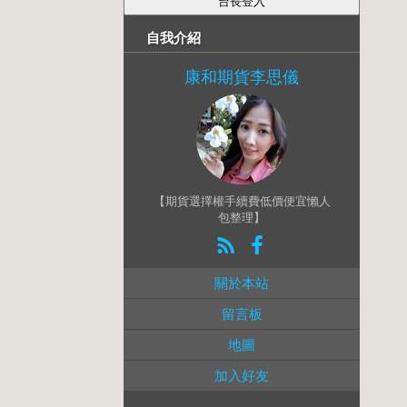
自我介紹
康和期貨李思儀
【期貨選擇權手續費低價便宜懶人
包整理】
關於本站
留言板
地圖
加入好友