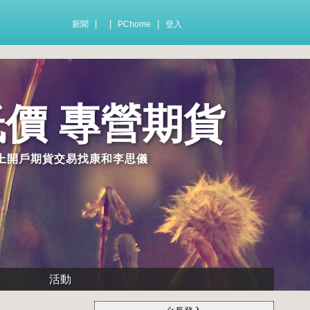
|
|
|
新聞
PChome
登入
價 專營期貨
線上開戶期貨交易找康和李思儀
活動