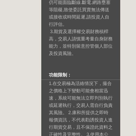
仍可能面臨斷線.斷電.網路壅塞
等阻礙,致使委託買賣無法傳送
或接收或時間延遲,請投資人自
行評估。
3.期貨及選擇權交易財務槓桿
高，交易人請慎重考量自身財務
能力，並特別留意控管個人部位
及投資風險。
功能限制：
1.在交易極為活絡情況下，撮合
之價格上下變動可能會相當迅
速，系統可能無法立即判別執行
或延遲執行，交易人需自行負責
其風險。 2.康和所提供之即時
報價資訊，不代表勸誘投資人進
行期貨交易，且不保證此資料之
正確性及完整性。 3.使用本公