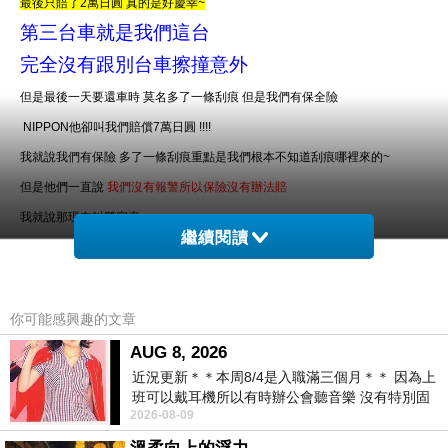
最後只賠了2萬日圓 真的是好慶幸~
第三台車就是我們這台
完全沒有跟別台車擦撞意外
但是最後一天要還車時 莫名多了一條刮痕 但是我們有保全險
NIPPON他卻叫我們賠償7萬日圓 !!!!
我就說我們有保險 多了一條刮痕重點是我們根本不知道刮痕哪裡來的~
但是他們一直說
我們沒有報警所以保險沒有辦法賠
我就說那現在叫警察來
繼續閱讀
他又一直叫我要到碰撞現場
重點是我就沒有跟人家碰撞 我也沒有自己開車撞到
我哪知道碰撞現場在哪裡~!!
你可能感興趣的文章
NIPPON他就說現在就是多一條沒報警要賠7萬
AUG 8, 2026
這是
唯一的辦法 就是要賠7萬
近況更新＊＊本周8/4是入職滿三個月＊＊ 因為上
班可以戴耳機所以有時辦公會聽音樂 沒有特別固
我們整車的人超級傻眼
2026-08-09
定哪天但就是一周某一天會固定聽'90
我就說那你現在叫警察來 我說是轉彎進來撞的