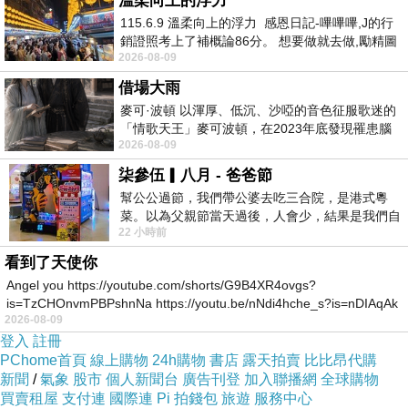
溫柔向上的浮力
NIPPON的人就說 我們這邊人很多
會跟警察說我們都沒看到
115.6.9 溫柔向上的浮力 感恩日記-嗶嗶嗶,J的行
警察就不會幫我們處理
我更傻眼了!!
銷證照考上了補概論86分。 想要做就去做,勵精圖
2026-08-09
治大成功,也是表法,堅持和努力
我們一行人就一直這樣
鬼打牆的對話
借場大雨
我5:30要登機的飛機 一直到5點我都還在NIPPON租車跟他耗
麥可·波頓 以渾厚、低沉、沙啞的音色征服歌迷的
最後我真的受不了花了7萬日圓了事
「情歌天王」麥可波頓，在2023年底發現罹患腦
2026-08-09
瘤「祈禱早日康復，一切都好」。
這個故事告訴我 各位租車的人要注意
柒參伍▎八月 - 爸爸節
如果車子莫名的有破損 那怕是一點點的小傷痕
幫公公過節，我們帶公婆去吃三合院，是港式粵
麻煩都要報警 免得跟我們一樣 有保險還白白損失7萬塊!!!
菜。以為父親節當天過後，人會少，結果是我們自
我們是因為我們根本不知道有那個刮傷
22 小時前
己想多了。人陸續地進，滿滿都是人，個人
所以直到還車他指的時候我們才驚覺
看到了天使你
不知道這才是最可怕的!!!!
Angel you https://youtube.com/shorts/G9B4XR4ovgs?
is=TzCHOnvmPBPshnNa https://youtu.be/nNdi4hche_s?is=nDIAqAk
NIPPON的服務態度也讓我覺得無言已對
2026-08-09
沒報警 那個保險一點用都沒有!!!
登入
註冊
PChome首頁
線上購物
24h購物
書店
露天拍賣
比比昂代購
知道撞車還沒事~ 別像我們 不知道哪裡來的刮痕
新聞
/
氣象
股市
個人新聞台
廣告刊登
加入聯播網
全球購物
有保險卻還要賠錢~損失超級大
買賣租屋
支付連
國際連
Pi 拍錢包
旅遊
服務中心