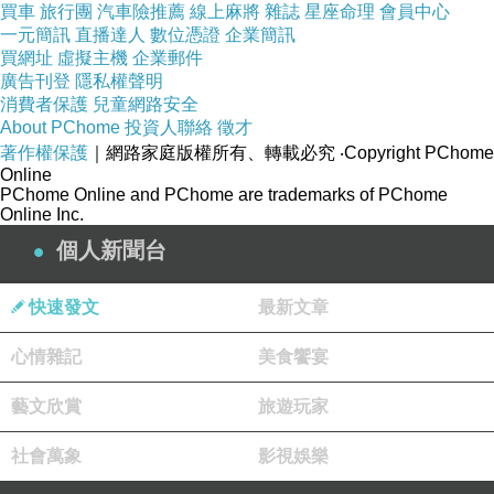
買車
旅行團
汽車險推薦
線上麻將
雜誌
星座命理
會員中心
經過這次洗禮 打死我再也不租NIPPON的車 衰到爆炸
一元簡訊
直播達人
數位憑證
企業簡訊
【康和期貨營業員
李思儀
全省開戶或線上開戶】
買網址
虛擬主機
企業郵件
廣告刊登
隱私權聲明
消費者保護
兒童網路安全
全國不分區低價優惠活動開跑中
....
About PChome
投資人聯絡
徵才
台指期貨選擇權手續費、國外海外期貨手續費專
著作權保護
｜網路家庭版權所有、轉載必究
‧Copyright PChome
Online
案
PChome Online and PChome are trademarks of PChome
Online Inc.
【點此洽詢不限口數低價期貨
/
選擇權手續費
!!!!
】
個人新聞台
康和期貨大台小台選擇權手續
http://ppt.cc/RQUQ1
費
:
快速發文
最新文章
康和期貨股份有限公司
心情雜記
美食饗宴
:李思儀
業務經理
連絡電話
:(02-27171339
轉
350
專線
: (02) 5551-2560
藝文欣賞
旅遊玩家
手機
: 0981589732
社會萬象
影視娛樂
LINE ID : dolag