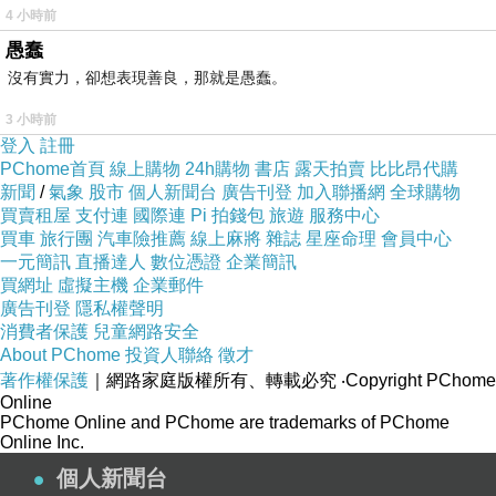
4 小時前
愚蠢
沒有實力，卻想表現善良，那就是愚蠢。
3 小時前
登入
註冊
PChome首頁
線上購物
24h購物
書店
露天拍賣
比比昂代購
新聞
/
氣象
股市
個人新聞台
廣告刊登
加入聯播網
全球購物
買賣租屋
支付連
國際連
Pi 拍錢包
旅遊
服務中心
買車
旅行團
汽車險推薦
線上麻將
雜誌
星座命理
會員中心
一元簡訊
直播達人
數位憑證
企業簡訊
買網址
虛擬主機
企業郵件
廣告刊登
隱私權聲明
消費者保護
兒童網路安全
About PChome
投資人聯絡
徵才
著作權保護
｜網路家庭版權所有、轉載必究
‧Copyright PChome
Online
PChome Online and PChome are trademarks of PChome
Online Inc.
個人新聞台