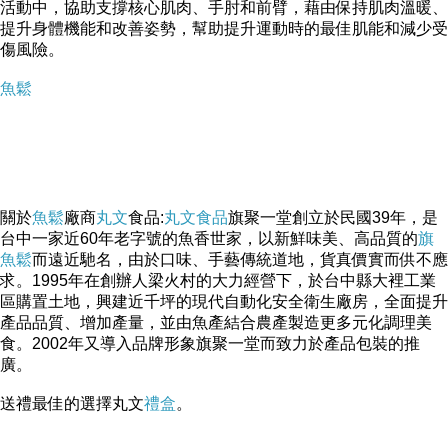
活動中，協助支撐核心肌肉、手肘和前臂，藉由保持肌肉溫暖、
提升身體機能和改善姿勢，幫助提升運動時的最佳肌能和減少受
傷風險。
魚鬆
關於
魚鬆
廠商
丸文
食品:
丸文食品
旗聚一堂創立於民國39年，是
台中一家近60年老字號的魚香世家，以新鮮味美、高品質的
旗
魚鬆
而遠近馳名，由於口味、手藝傳統道地，貨真價實而供不應
求。1995年在創辦人梁火村的大力經營下，於台中縣大裡工業
區購置土地，興建近千坪的現代自動化安全衛生廠房，全面提升
產品品質、增加產量，並由魚產結合農產製造更多元化調理美
食。2002年又導入品牌形象旗聚一堂而致力於產品包裝的推
廣。
送禮最佳的選擇丸文
禮盒
。