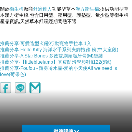
關於
衛生棉
廠商
舒適達人
功能型草本
漢方衛生棉
:提供功能型草
本漢方衛生棉,包含日用型、夜用型、護墊型、量少型等衛生棉
產品資訊,天然草本舒緩經期悶熱不適
推薦分享-可愛造型 幻彩行動寵物手拉車 1入
推薦分享-Hello Kitty 海洋水手系列夾腳拖鞋-粉(中大童段)
-->
推薦分享-A Star Bones 多效雙刷頭潔牙骨(M)袋裝
推薦分享-【littlebluelamb】真皮防滑學步鞋li122(5號)
推薦分享-Foufou - 隨身冷水壺-愛的小天使All we need is
love(莓果色)
▲ 收起內容
▼ 展開特別推薦
繼續閱讀