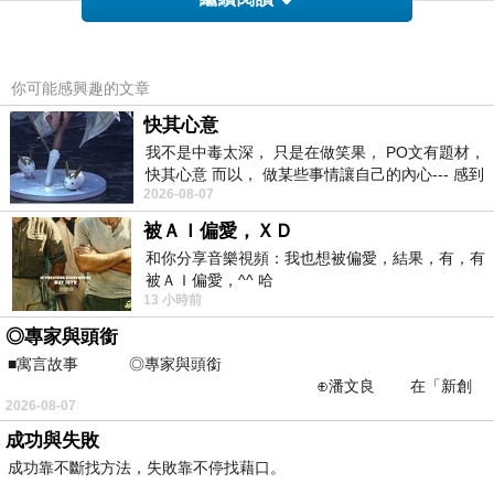
你可能感興趣的文章
快其心意
我不是中毒太深， 只是在做笑果， PO文有題材，
快其心意 而以， 做某些事情讓自己的內心--- 感到
2026-08-07
愉快。
被ＡＩ偏愛，ＸＤ
和你分享音樂視頻：我也想被偏愛，結果，有，有
被ＡＩ偏愛，^^ 哈
13 小時前
◎專家與頭銜
■寓言故事 ◎專家與頭銜
⊕潘文良 在「新創
2026-08-07
之谷」裡——
成功與失敗
成功靠不斷找方法，失敗靠不停找藉口。