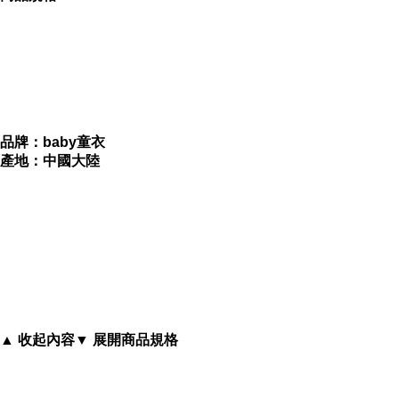
gdid=5137628
正面兩個小口袋
品牌：baby童衣
產地：中國大陸
以不同造型呈現
有小女生最愛的蝴蝶結
▲ 收起內容
▼ 展開商品規格
褲腳荷葉邊造型看起來像裙子