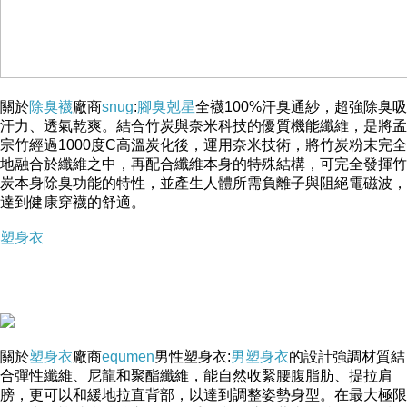
關於
除臭襪
廠商
snug
:
腳臭剋星
全襪100%汗臭通紗，超強除臭吸
汗力、透氣乾爽。結合竹炭與奈米科技的優質機能纖維，是將孟
宗竹經過1000度C高溫炭化後，運用奈米技術，將竹炭粉末完全
地融合於纖維之中，再配合纖維本身的特殊結構，可完全發揮竹
炭本身除臭功能的特性，並產生人體所需負離子與阻絕電磁波，
達到健康穿襪的舒適。
塑身衣
關於
塑身衣
廠商
equmen
男性塑身衣:
男塑身衣
的設計強調材質結
合彈性纖維、尼龍和聚酯纖維，能自然收緊腰腹脂肪、提拉肩
膀，更可以和緩地拉直背部，以達到調整姿勢身型。在最大極限