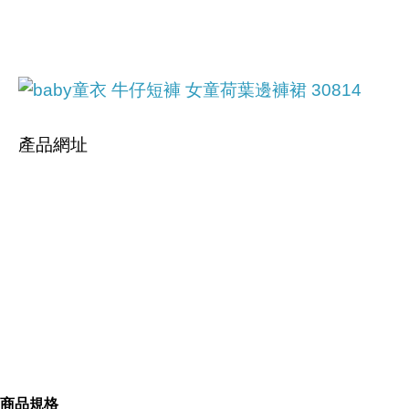
產品網址
https://tw.partner.buy.yahoo.com:443/gd/buy?
mcode=MV9iNXkrdVpEU2tsMC9FUlVFc2pmSTY2
Y0dRUmpHUnA5Tyt3N0FMbFVFQWVzPQ==&url
=
https://tw.buy.yahoo.com/gdsale/gdsale.asp?
商品規格