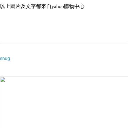
以上圖片及文字都來自yahoo購物中心
snug
baby童衣 牛仔短褲 女童荷葉邊褲裙 30814