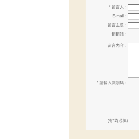
* 留言人：
E-mail：
留言主題：
悄悄話：
留言內容：
* 請輸入識別碼：
(有*為必填)