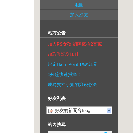
地圖
加入好友
站方公告
加入PS女孩 組隊瘋搶2百萬
超取登記送咖啡
綁定Hami Point 1點抵1元
1分鐘快速揪痛！
成為獨立小姐的滾錢心法
好友列表
好友的新聞台Blog
站內搜尋