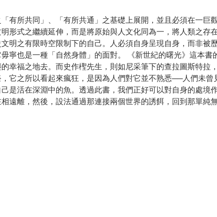
之「有所共同」、「有所共通」之基礎上展開，並且必須在一巨
文明形式之繼續延伸，而是將原始與人文化同為一，將人類之存
史文明之有限時空限制下的自己。人必須自身呈現自身，而非被
毋寧也是一種「自然身體」的面對。 《新世紀的曙光》這本書
塵的幸福之地去。而史作檉先生，則如尼采筆下的查拉圖斯特拉
，它之所以看起來瘋狂，是因為人們對它並不熟悉──人們未曾
自己是活在深淵中的魚。透過此書，我們正好可以對自身的處境
在相遠離，然後，設法通過那連接兩個世界的誘餌，回到那單純