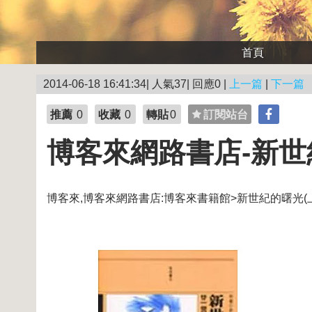
首頁
2014-06-18 16:41:34| 人氣37| 回應0 |
上一篇
|
下一篇
推薦
0
收藏
0
轉貼
0
訂閱站台
博客來網路書店-新世
博客來,博客來網路書店:博客來書籍館>新世紀的曙光(上