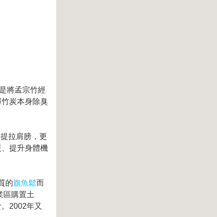
，是將孟宗竹經
揮竹炭本身除臭
、提拉肩膀，更
暖、提升身體機
質的
旗魚鬆
而
業區購置土
2002年又