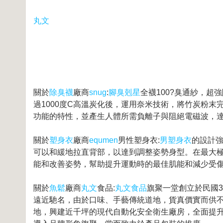
丸文
關於
除臭襪
廠商
snug
:
腳臭剋星
全襪100?臭通紗，
過1000度C高溫炭化後，運用奈米技術，將竹炭粉
功能的特性，並產生人體所需負離子與阻絕電磁波，
關於
塑身衣
廠商
equmen
男性塑身衣:
男塑身衣
的設計
可以和緩地拉直背部，以達到調整姿勢身型。在最大
能和改善姿勢，幫助提升運動時的最佳肌能和減少受
關於
魚鬆
廠商
丸文
食品:
丸文食品
旗聚一堂創立於民國
遠近馳名，由於口味、手藝傳統道地，貨真價實而供不
地，興建近千坪的現代自動化安全衛生廠房，全面提升