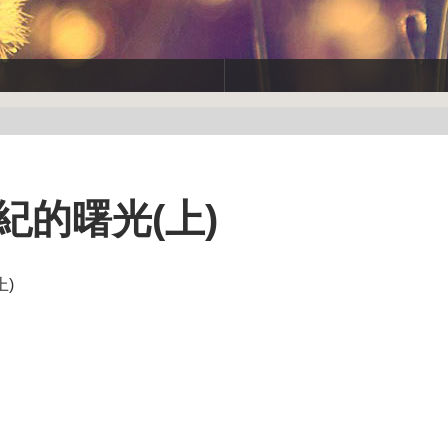
紀的曙光(上)
)