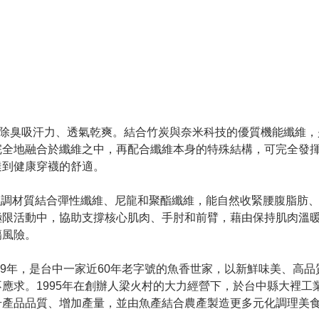
超強除臭吸汗力、透氣乾爽。結合竹炭與奈米科技的優質機能纖維
末完全地融合於纖維之中，再配合纖維本身的特殊結構，可完全發
達到健康穿襪的舒適。
強調材質結合彈性纖維、尼龍和聚酯纖維，能自然收緊腰腹脂肪
極限活動中，協助支撐核心肌肉、手肘和前臂，藉由保持肌肉溫
傷風險。
39年，是台中一家近60年老字號的魚香世家，以新鮮味美、高品
應求。1995年在創辦人梁火村的大力經營下，於台中縣大裡工
產品品質、增加產量，並由魚產結合農產製造更多元化調理美食。