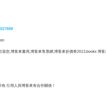
0027898
on
歡迎您,博客來書局,博客來售票網,博客來折價券2013,books 博
所有,引用人與博客來有合作關係！