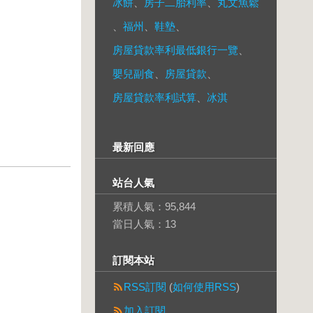
冰餅
、
房子二胎利率
、
丸文魚鬆
、
福州
、
鞋墊
、
房屋貸款率利最低銀行一覽
、
嬰兒副食
、
房屋貸款
、
房屋貸款率利試算
、
冰淇
最新回應
站台人氣
累積人氣：
95,844
當日人氣：
13
訂閱本站
RSS訂閱
(
如何使用RSS
)
加入訂閱