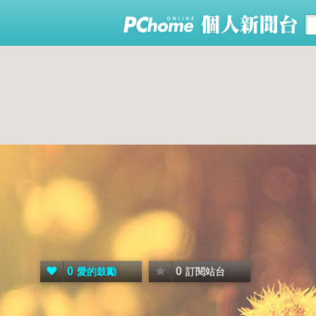
0
0
愛的鼓勵
訂閱站台