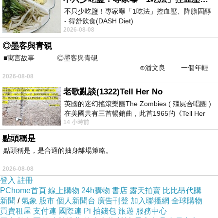
不只少吃鹽！專家曝「1吃法」控血壓、降膽固醇
- 得舒飲食(DASH Diet)
2026-08-08
https://www.facebook.com/dietitiansophia/
posts/157966
◎墨客與青硯
■寓言故事 ◎墨客與青硯
⊕潘文良 一個年輕
2026-08-08
的墨客，在京城的古玩肆裡
老歌亂談(1322)Tell Her No
英國的迷幻搖滾樂團The Zombies ( 殭屍合唱團 )
在美國共有三首暢銷曲，此首1965的《Tell Her
14 小時前
新聞台Blog小天使
No》即為其中之一，在告示牌百大單曲
2020-12-03 17:19:10
點頭稱是
親愛的台長︰
點頭稱是，是合適的抽身離場策略。
恭喜您！此篇文章極為優質，獲選為本日哈燒
文章，將會出現在新聞台首頁哈燒文章區塊輪播。
2026-08-08
請您繼續保持每日撰寫文章的好習慣，期待您提供
登入
註冊
讀者更多精采的內容，加油！
PChome首頁
線上購物
24h購物
書店
露天拍賣
比比昂代購
新聞
/
氣象
股市
個人新聞台
廣告刊登
加入聯播網
全球購物
買賣租屋
支付連
國際連
Pi 拍錢包
旅遊
服務中心