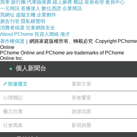
買車
旅行團
汽車險推薦
線上麻將
雜誌
星座命理
會員中心
一元簡訊
直播達人
數位憑證
企業簡訊
買網址
虛擬主機
企業郵件
廣告刊登
隱私權聲明
消費者保護
兒童網路安全
About PChome
投資人聯絡
徵才
著作權保護
｜網路家庭版權所有、轉載必究
‧Copyright PChome
Online
PChome Online and PChome are trademarks of PChome
Online Inc.
個人新聞台
快速發文
最新文章
心情雜記
美食饗宴
藝文欣賞
旅遊玩家
社會萬象
影視娛樂