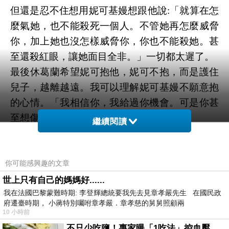
但還是忍不住想用妮可基嫚想跟他說:「就算在怎
麼氣她，也不能殺死一個人。
不管她再怎麼威脅
你，加上她也沒怎樣威脅你，你也不能殺她。甚
至還殺紅眼，讓她面目全非。」一切都太遲了。
最後休葛蘭希望妮可抱他，妮可不抱，而是護住
兒子，越離越遠。我可以理解妮可基嫚不願意抱
的心情。「我相信你，我給過你機會。可是你甚
至想傷害我們的兒子。你，我有點怕。」
繼續閱讀
不過要相信自己身邊的人會做壞事，真的是很不
簡單。
編劇寫得好，我猜原著應該也不錯，值得請上大
你可能感興趣的文章
明星來演。
世上只有自己的媽媽好......
我在法國巴黎蒙難時期: 李登輝總統要我先去見章孝嚴先生 在國民政
雖然看完心情會不好，但還是一齣好劇，值得一
府遷臺時期， 小蔣特別囑咐章孝嚴．章孝慈的舅舅照顧兩
看。
10 小時前
不只少吃鹽！專家曝「1吃法」控血壓、降膽固醇 - 得舒飲食(DASH Diet)