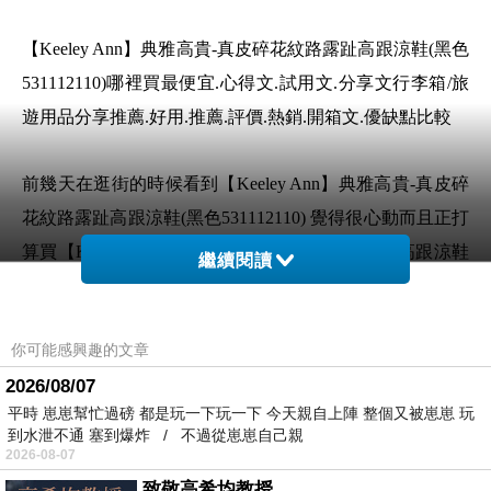
【Keeley Ann】典雅高貴-真皮碎花紋路露趾高跟涼鞋(黑色
531112110)哪裡買最便宜.心得文.試用文.分享文行李箱/旅
遊用品分享推薦.好用.推薦.評價.熱銷.開箱文.優缺點比較
前幾天在逛街的時候看到【Keeley Ann】典雅高貴-真皮碎
花紋路露趾高跟涼鞋(黑色531112110) 覺得很心動而且正打
算買【Keeley Ann】典雅高貴-真皮碎花紋路露趾高跟涼鞋
繼續閱讀
(黑色531112110)
你可能感興趣的文章
但是我想【Keeley Ann】典雅高貴-真皮碎花紋路露趾高跟
2026/08/07
涼鞋(黑色531112110) 在網路上買應該會比較便宜，
平時 崽崽幫忙過磅 都是玩一下玩一下 今天親自上陣 整個又被崽崽 玩
【Keeley Ann】典雅高貴-真皮碎花紋路露趾高跟涼鞋(黑色
到水泄不通 塞到爆炸 / 不過從崽崽自己親
531112110)而且24小時都能買，上網慢慢挑選，不用等店
2026-08-07
家開門也不用看店員臉色
致敬高希均教授