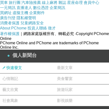
更多資料、資訊參考分享↓↓↓
買車
旅行團
汽車險推薦
線上麻將
雜誌
星座命理
會員中心
一元簡訊
直播達人
數位憑證
企業簡訊
買網址
虛擬主機
企業郵件
廣告刊登
隱私權聲明
消費者保護
兒童網路安全
About PChome
投資人聯絡
徵才
著作權保護
｜網路家庭版權所有、轉載必究
‧Copyright PChome
Online
PChome Online and PChome are trademarks of PChome
Online Inc.
個人新聞台
快速發文
最新文章
心情雜記
美食饗宴
藝文欣賞
旅遊玩家
社會萬象
影視娛樂