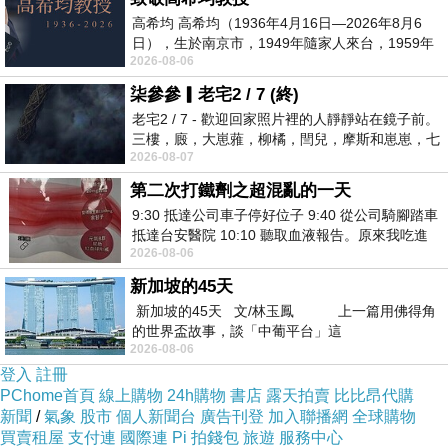
高希均 高希均（1936年4月16日—2026年8月6
日），生於南京市，1949年隨家人來台，1959年
想要購買【Keeley Ann】典雅高貴-真皮碎花紋
2026-08-06
赴美深造並取得經濟發展博士學位。曾任
路露趾高跟涼鞋(黑色531112110)已經想很多天
柒參參▎老宅2 / 7 (終)
了!也求助谷哥大神 發現【Keeley Ann】典雅高
老宅2 / 7 - 歡迎回家照片裡的人靜靜站在鏡子前。
三樓，廄，大崽蕥，柳橘，閆兒，摩斯和崽崽，七
貴-真皮碎花紋路露趾高跟涼鞋(黑色531112110)
2026-08-07
個人整整齊齊地站在鏡框之外，如同
的評價真的不錯想想哪裡買最便宜.心得文.試用
第二次打鐵劑之超混亂的一天
文.分享文行李箱/旅遊用品分享推薦.好用.推薦.評
9:30 抵達公司車子停好位子 9:40 從公司騎腳踏車
價.熱銷.開箱文.優缺點比較
抵達台安醫院 10:10 聽取血液報告。原來我吃進
2026-08-06
去的 B12 彌可保並非沒有吸收而是超
新加坡的45天
最後選擇在這購買【Keeley Ann】典雅高貴-真
新加坡的45天 文/林玉鳳 上一篇用佛得角
皮碎花紋路露趾高跟涼鞋(黑色531112110) 的原
的世界盃故事，談「中葡平台」這
2026-08-06
因,是因為比較有保障,也不會遇到詐騙集團,所以
登入
註冊
才選擇在這購入
PChome首頁
線上購物
24h購物
書店
露天拍賣
比比昂代購
新聞
/
氣象
股市
個人新聞台
廣告刊登
加入聯播網
全球購物
買賣租屋
支付連
國際連
Pi 拍錢包
旅遊
服務中心