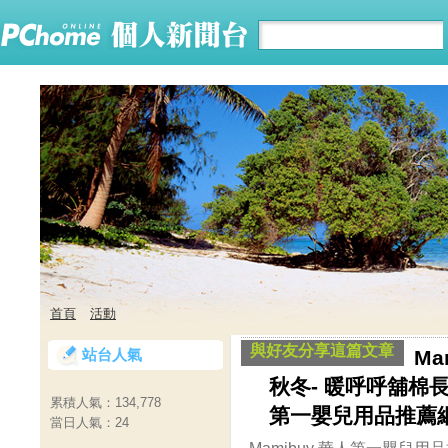
首頁
活動
與好友分享這篇文章
站台人氣
Ma
秋冬- 暖呼呼舖棉長褲 
累積人氣：
134,778
第一嬰兒用品推薦
當日人氣：
24