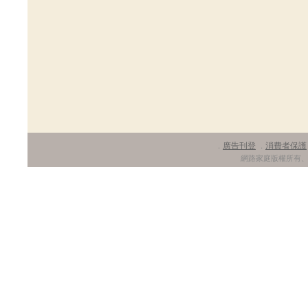
廣告刊登
消費者保護
．
．
網路家庭版權所有、轉載必究