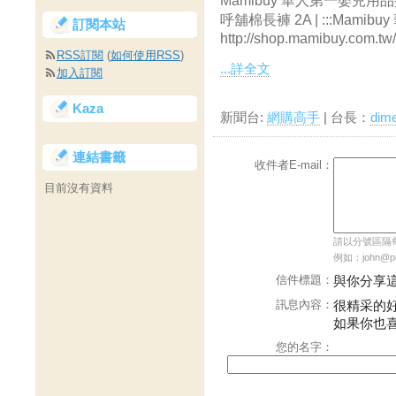
Mamibuy 華人第一嬰兒用
呼舖棉長褲 2A | :::Mam
訂閱本站
http://shop.mamibuy.com.
RSS訂閱
(
如何使用RSS
)
...詳全文
加入訂閱
Kaza
新聞台:
網購高手
| 台長：
dim
連結書籤
收件者E-mail：
目前沒有資料
請以分號區隔每個
例如：john@pch
信件標題：
與你分享
訊息內容：
很精采的
如果你也
您的名字：