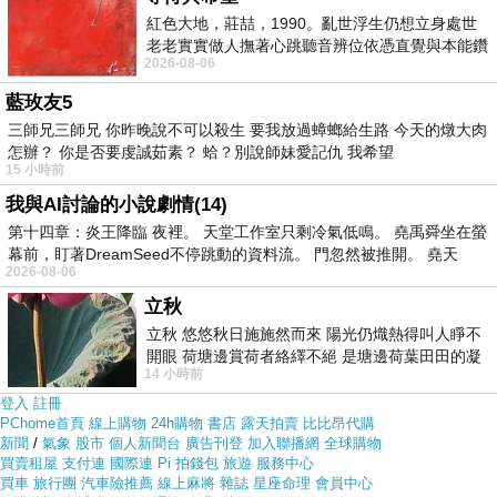
且24小時都能買，上網慢慢挑選，不用等店家開門也不用
紅色大地，莊喆，1990。亂世浮生仍想立身處世
看店員臉色
老老實實做人撫著心跳聽音辨位依憑直覺與本能鑽
2026-08-06
向裂隙的亮處探索另一個心聲另一個共鳴的
藍玫友5
各大網路購物網為求有好業績都無所不用其極。因為momo
三師兄三師兄 你昨晚說不可以殺生 要我放過蟑螂給生路 今天的燉大肉
都有送300元或是500元的折價卷!所以我建議可以上momo
怎辦？ 你是否要虔誠茹素？ 蛤？別說師妹愛記仇 我希望
15 小時前
購物網來購買(
【ef-de】蕾絲拼接寬袖條紋上衣(黃)
)
我與AI討論的小說劇情(14)
第十四章：炎王降臨 夜裡。 天堂工作室只剩冷氣低鳴。 堯禹舜坐在螢
幕前，盯著DreamSeed不停跳動的資料流。 門忽然被推開。 堯天
2026-08-06
立秋
立秋 悠悠秋日施施然而來 陽光仍熾熱得叫人睜不
開眼 荷塘邊賞荷者絡繹不絕 是塘邊荷葉田田的凝
14 小時前
望 風中飄逸的是映日荷花別樣紅
登入
註冊
PChome首頁
線上購物
24h購物
書店
露天拍賣
比比昂代購
新聞
/
氣象
股市
個人新聞台
廣告刊登
加入聯播網
全球購物
買賣租屋
支付連
國際連
Pi 拍錢包
旅遊
服務中心
買車
旅行團
汽車險推薦
線上麻將
雜誌
星座命理
會員中心