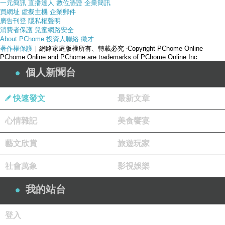
一元簡訊
直播達人
數位憑證
企業簡訊
買網址
虛擬主機
企業郵件
廣告刊登
隱私權聲明
消費者保護
兒童網路安全
About PChome
投資人聯絡
徵才
著作權保護
｜網路家庭版權所有、轉載必究
‧Copyright PChome Online
PChome Online and PChome are trademarks of PChome Online Inc.
個人新聞台
快速發文
最新文章
心情雜記
美食饗宴
產品網址
藝文欣賞
旅遊玩家
社會萬象
影視娛樂
我的站台
登入