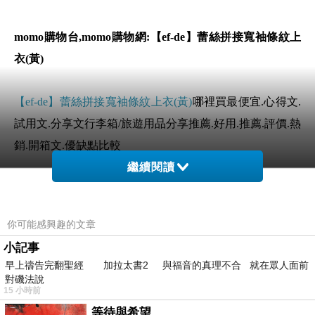
momo購物台,momo購物網:【ef-de】蕾絲拼接寬袖條紋上
衣(黃)
【ef-de】蕾絲拼接寬袖條紋上衣(黃)
哪裡買最便宜.心得文.
試用文.分享文行李箱/旅遊用品分享推薦.好用.推薦.評價.熱
銷.開箱文.優缺點比較
繼續閱讀
前幾天在逛街的時候看到
【ef-de】蕾絲拼接寬袖條紋上衣
(黃)
覺得很心動而且正打算買
【ef-de】蕾絲拼接寬袖條紋
你可能感興趣的文章
上衣(黃)
小記事
早上禱告完翻聖經 加拉太書2 與福音的真理不合 就在眾人面前
但是我想
【ef-de】蕾絲拼接寬袖條紋上衣(黃)
在網路上買
對磯法說
15 小時前
應該會比較便宜，
【ef-de】蕾絲拼接寬袖條紋上衣(黃)
而
等待與希望