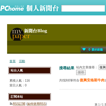
0
愛的鼓勵
首頁
活動
站內文章搜尋：
搜尋結果
站台人氣
復興安格斯牛肉
共找到0筆符合
累積人氣：
116
當日人氣：
0
訂閱本站
RSS訂閱
(
如何使用RSS
)
第 1 /