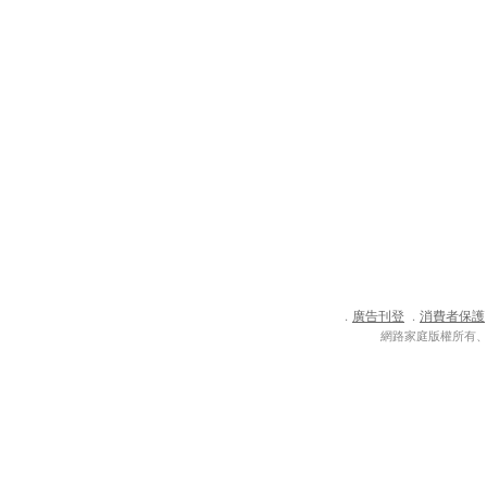
廣告刊登
消費者保護
．
．
網路家庭版權所有、轉載必究