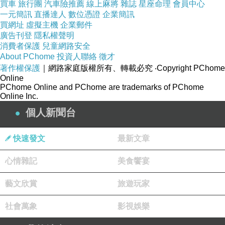
買車
旅行團
汽車險推薦
線上麻將
雜誌
星座命理
會員中心
一元簡訊
直播達人
數位憑證
企業簡訊
買網址
虛擬主機
企業郵件
廣告刊登
隱私權聲明
消費者保護
兒童網路安全
About PChome
投資人聯絡
徵才
著作權保護
｜網路家庭版權所有、轉載必究
‧Copyright PChome
Online
PChome Online and PChome are trademarks of PChome
Online Inc.
個人新聞台
快速發文
最新文章
心情雜記
美食饗宴
藝文欣賞
旅遊玩家
社會萬象
影視娛樂