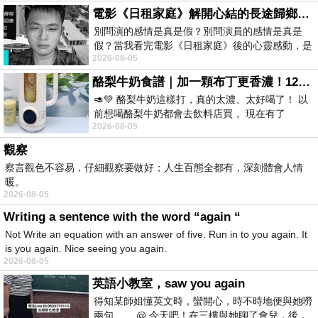
電影《日租家庭》解開心結的長途歸鄉！能在電影院感受到地理的寬闊和人心的相鄰，真是太棒了！
別問演的感情是真是假？別問演員的感情是真是
假？當我看完電影《日租家庭》後的心靈感動，是
2026-08-05
真的。詮釋的情感觸動了人心，就是真情
酪梨牛奶食譜｜加一顆布丁更香濃！120秒完成飲料店級酪梨奶昔｜imami 旗艦豆漿機
🥑💚 酪梨牛奶這樣打，真的太濃、太好喝了！ 以
前想喝酪梨牛奶都會去飲料店買， 現在有了
2026-08-05
imami 健康煮藝｜旗艦破壁智慧養生豆漿機，
觀察
察言觀色不容易，仔細觀察要做好；人生百態全都有，深刻體會人情
暖。
2026-08-05
Writing a sentence with the word “again “
Not Write an equation with an answer of five. Run in to you again. It
is you again. Nice seeing you again.
2026-08-05
英語小教室，saw you again
得知某師姐懂英文時，蠻開心，時不時地便與她嘮
兩句…… @ 今天吧！在三樓與她聊了會兒，後，