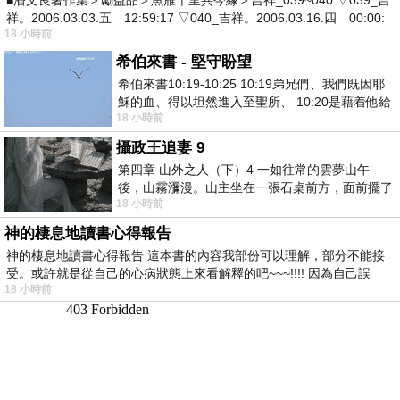
■潘文良著作集＞勵益品＞魚雁千里共今緣＞吉祥_039~040 ▽039_吉
祥。2006.03.03.五 12:59:17 ▽040_吉祥。2006.03.16.四 00:00:
18 小時前
希伯來書 - 堅守盼望
希伯來書10:19-10:25 10:19弟兄們、我們既因耶
穌的血、得以坦然進入至聖所、 10:20是藉着他給
18 小時前
我們開了一條又新又活的路從幔子經過
攝政王追妻 9
第四章 山外之人（下）4 一如往常的雲夢山午
後，山霧瀰漫。山主坐在一張石桌前方，面前擺了
18 小時前
一盤未下完的棋盤，還有一壺茶與兩只冒
神的棲息地讀書心得報告
神的棲息地讀書心得報告 這本書的內容我部份可以理解，部分不能接
受。或許就是從自己的心病狀態上來看解釋的吧~~~!!!! 因為自己誤
18 小時前