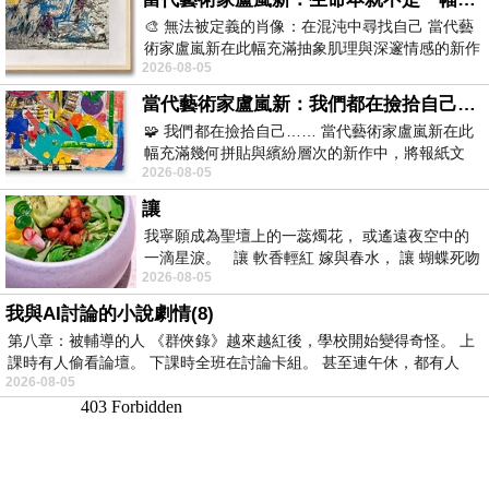
🎨 無法被定義的肖像：在混沌中尋找自己 當代藝
術家盧嵐新在此幅充滿抽象肌理與深邃情感的新作
2026-08-05
中，以灰白為基底，交織著塗抹、刮擦與
當代藝術家盧嵐新：我們都在撿拾自己，將散落的情緒與碎片，拼回生命完整的輪廓
🧩 我們都在撿拾自己…… 當代藝術家盧嵐新在此
幅充滿幾何拼貼與繽紛層次的新作中，將報紙文
2026-08-05
字、彩色剪紙與明亮顏料層層
讓
我寧願成為聖壇上的一蕊燭花， 或遙遠夜空中的
一滴星淚。 讓 軟香輕紅 嫁與春水， 讓 蝴蝶死吻
2026-08-05
夏日最後一瓣玫瑰， 讓
我與AI討論的小說劇情(8)
第八章：被輔導的人 《群俠錄》越來越紅後，學校開始變得奇怪。 上
課時有人偷看論壇。 下課時全班在討論卡組。 甚至連午休，都有人
2026-08-05