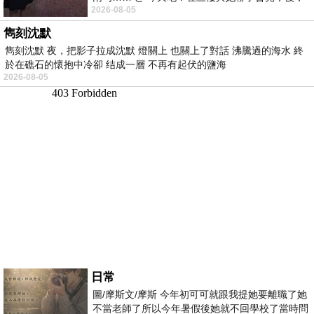
2026-08-05
下二樓居然又撞到她，於是
雋刻沈默
雋刻沈默 夜，把影子拉成沈默 燈關上 也關上了對話 沸騰過的海水 終
於在礁石的懷抱中冷卻 结成一層 不再有起伏的鹽海
2026-08-05
日常
圖/摩斯文/摩斯 今年初可可就跟我提她要離職了她
不當老師了所以今年暑假後她就不回學校了當時問