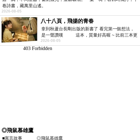
卷詩書，藏萬里山遙。
2026-08-05
八十八頁，飛揚的青春
拿到秋蘆台長剛出版的新書了 看完第一個想法，
是一聲讚嘆 這本，質量好高喔 ~ 比前三本更
2026-08-05
勝一
◎飛鼠慕雄鷹
■寓言故事 ◎飛鼠慕雄鷹