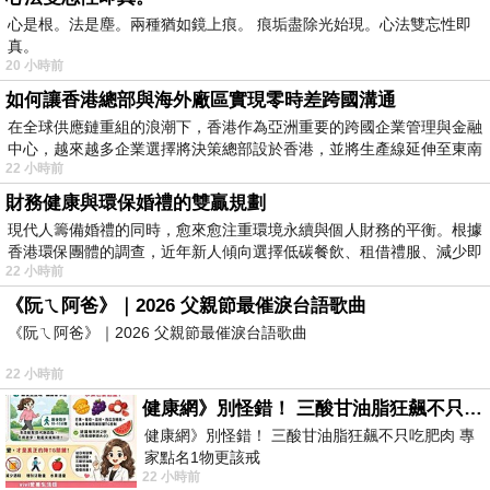
心是根。法是塵。兩種猶如鏡上痕。 痕垢盡除光始現。心法雙忘性即
真。
20 小時前
如何讓香港總部與海外廠區實現零時差跨國溝通
在全球供應鏈重組的浪潮下，香港作為亞洲重要的跨國企業管理與金融
中心，越來越多企業選擇將決策總部設於香港，並將生產線延伸至東南
22 小時前
財務健康與環保婚禮的雙贏規劃
現代人籌備婚禮的同時，愈來愈注重環境永續與個人財務的平衡。根據
香港環保團體的調查，近年新人傾向選擇低碳餐飲、租借禮服、減少即
22 小時前
《阮ㄟ阿爸》｜2026 父親節最催淚台語歌曲
《阮ㄟ阿爸》｜2026 父親節最催淚台語歌曲
22 小時前
健康網》別怪錯！ 三酸甘油脂狂飆不只吃肥肉 專家點名1物更該戒
健康網》別怪錯！ 三酸甘油脂狂飆不只吃肥肉 專
家點名1物更該戒
22 小時前
https://health.ltn.com.tw/article/breakingnews/55