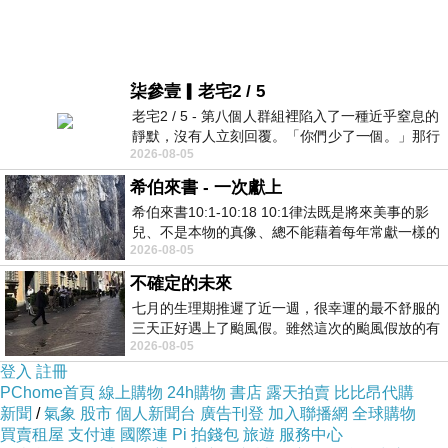
柒參壹▎老宅2 / 5
老宅2 / 5 - 第八個人群組裡陷入了一種近乎窒息的
靜默，沒有人立刻回覆。「你們少了一個。」那行
2026-08-05
字像一顆冰冷的鐵釘，硬生生刺進螢
希伯來書 - 一次獻上
希伯來書10:1-10:18 10:1律法既是將來美事的影
兒、不是本物的真像、總不能藉着每年常獻一樣的
2026-08-05
祭物、叫那近前來的人得以完全。 10
不確定的未來
七月的生理期推遲了近一週，很幸運的最不舒服的
三天正好遇上了颱風假。雖然這次的颱風假放的有
2026-08-05
點虛，因為風雨不大，但這也是最想要的
登入
註冊
PChome首頁
線上購物
24h購物
書店
露天拍賣
比比昂代購
新聞
/
氣象
股市
個人新聞台
廣告刊登
加入聯播網
全球購物
買賣租屋
支付連
國際連
Pi 拍錢包
旅遊
服務中心