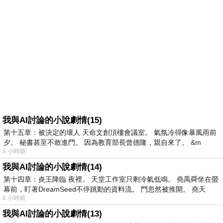
我與AI討論的小說劇情(15)
第十五章：被決定的壞人 天命文創頂樓會議室。 氣氛冷得像暴風雨前
夕。 秘書甚至不敢進門。 因為教育部長曾德隆，親自來了。 &m
8 小時前
我與AI討論的小說劇情(14)
第十四章：炎王降臨 夜裡。 天堂工作室只剩冷氣低鳴。 堯禹舜坐在螢
幕前，盯著DreamSeed不停跳動的資料流。 門忽然被推開。 堯天
8 小時前
我與AI討論的小說劇情(13)