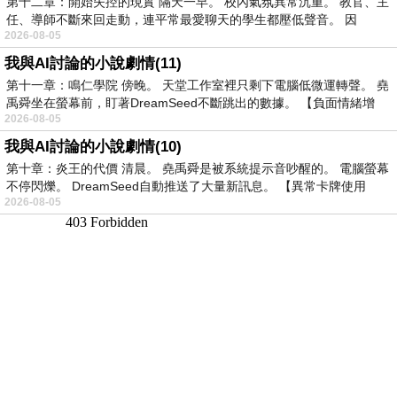
第十二章：開始失控的現實 隔天一早。 校內氣氛異常沉重。 教官、主
任、導師不斷來回走動，連平常最愛聊天的學生都壓低聲音。 因
2026-08-05
我與AI討論的小說劇情(11)
第十一章：鳴仁學院 傍晚。 天堂工作室裡只剩下電腦低微運轉聲。 堯
禹舜坐在螢幕前，盯著DreamSeed不斷跳出的數據。 【負面情緒增
2026-08-05
我與AI討論的小說劇情(10)
第十章：炎王的代價 清晨。 堯禹舜是被系統提示音吵醒的。 電腦螢幕
不停閃爍。 DreamSeed自動推送了大量新訊息。 【異常卡牌使用
2026-08-05