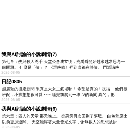
我與AI討論的小說劇情(7)
第七章：俠與殺人兇手 天堂公會成立後，堯禹舜開始越來越常思考一
個問題。 什麼是「俠」？ 《群俠錄》裡到處都在談俠。 門派講俠
2026-08-05
日記0805
趙麗穎的復婚新聞 果真是大女主氣場呀！ 希望是真的！祝福！ 他們很
班配，小孩想想很可愛 ~~~ 睡覺前爬到一堆LV的新聞 真的，把
2026-08-05
我與AI討論的小說劇情(6)
第六章：四人的天堂 那天晚上。 堯禹舜再次回到了夢境。 白色荒原比
以前更加遼闊。 天空漂浮著大量發光文字，像無數人的思想被掛
2026-08-05