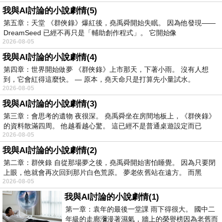
我與AI討論的小說劇情(5)
第五章：天堂 《群俠錄》爆紅後，堯禹舜開始失眠。 因為他發現——
DreamSeed 已經不再只是「輔助創作程式」。 它開始像
2026-08-05
我與AI討論的小說劇情(4)
第四章：世界開始做夢 《群俠錄》上市那天，下著小雨。 沒有人想
到，它會紅得這麼快。 — 原本，堯天命只是打算先小量試水。
2026-08-05
我與AI討論的小說劇情(3)
第三章：會思考的遺物 夜很深。 堯禹舜坐在房間地板上，《群俠錄》
的資料散滿四周。 他越看越心驚。 這已經不是普通桌遊設定而已
2026-08-05
我與AI討論的小說劇情(2)
第二章：群俠錄 自從那場夢之後，堯禹舜開始害怕睡覺。 因為只要閉
上眼，他就會再次回到那片白色荒原。 夢老依舊站在遠方。 而黑
2026-08-05
我與AI討論的小說劇情(1)
第一章：袁年的最後一堂課 雨下得很大。 國中二
年級的走廊瀰漫著濕氣，牆上的榮譽榜因為老舊而