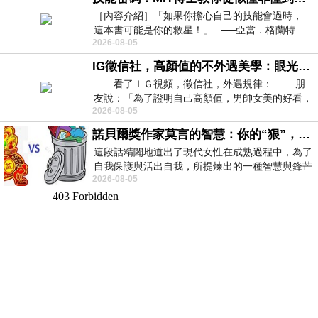
［內容介紹］「如果你擔心自己的技能會過時，
這本書可能是你的救星！」 ──亞當．格蘭特
2026-08-05
（Adam Grant），《
IG徵信社，高顏值的不外遇美學：眼光太高也是一種防禦，為了證明我長得好看，我決定一輩子不外遇！
看了ＩＧ視頻，徵信社，外遇規律： 朋
友說：「為了證明自己高顏值，男帥女美的好看，
2026-08-05
且眼光高，我決定一輩子不外遇。」
諾貝爾獎作家莫言的智慧：你的“狠”，才是最好的自我保護
這段話精闢地道出了現代女性在成熟過程中，為了
自我保護與活出自我，所提煉出的一種智慧與鋒芒
2026-08-05
的平衡。 核心解讀與看法