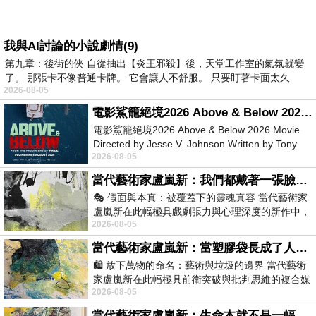
我與AI討論的小說劇情(9)
第九章：後街的俠 自從抽出【炎王邪殺】後，天堂工作室的氣氛就變
了。 那張卡不像普通卡牌。 它會讓人不舒服。 只要盯著卡面太久
2026-08-05
電影鯊籠絕境2026 Above & Below 2026 Movie
電影鯊籠絕境2026 Above & Below 2026 Movie
Directed by Jesse V. Johnson Written by Tony
2026-08-05
Giordano Starring Laura Maran
當代藝術家盧嵐新：我們都戴著一張臉，可真正的自己，總藏在那些被塗抹、被覆蓋的痕跡裡
🎭 假面與本真：被覆蓋下的靈魂真容 當代藝術家
盧嵐新在此幅極具戲劇張力與心理深度的新作中，
2026-08-05
運用質感豐富的紙材肌理、墨痕與大膽的
當代藝術家盧嵐新：當塑膠袋長成了人的模樣，我們的目光是否學會了放下偏見？
🛍️ 放下萬物的命名：藝術與垃圾的邊界 當代藝術
家盧嵐新在此幅極具前衛突破與批判思維的複合媒
2026-08-05
材新作中，直接將被大眾定義為廢棄物
當代藝術家盧嵐新：生命本就不是一幅能被定義的肖像，在混亂與交疊中拼湊完整的靈魂