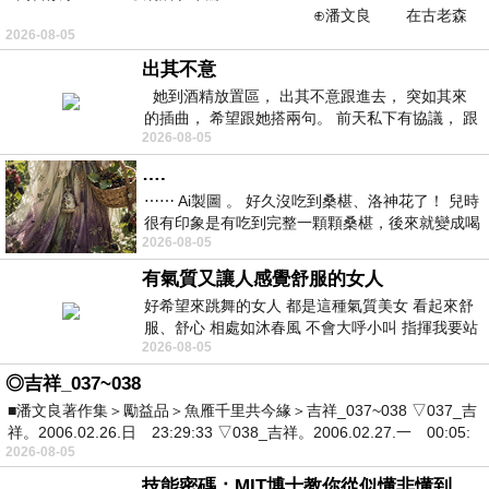
⊕潘文良 在古老森
2026-08-05
林的底層，住著一隻小飛鼠
出其不意
她到酒精放置區， 出其不意跟進去， 突如其來
的插曲， 希望跟她搭兩句。 前天私下有協議， 跟
2026-08-05
著阿弟丟拉基
….
⋯⋯ Ai製圖 。 好久沒吃到桑椹、洛神花了！ 兒時
很有印象是有吃到完整一顆顆桑椹，後來就變成喝
2026-08-05
桑椹汁。 現在是連喝都沒喝
有氣質又讓人感覺舒服的女人
好希望來跳舞的女人 都是這種氣質美女 看起來舒
服、舒心 相處如沐春風 不會大呼小叫 指揮我要站
2026-08-05
哪個位子 妳老幾？？
◎吉祥_037~038
■潘文良著作集＞勵益品＞魚雁千里共今緣＞吉祥_037~038 ▽037_吉
祥。2006.02.26.日 23:29:33 ▽038_吉祥。2006.02.27.一 00:05:
2026-08-05
技能密碼：MIT博士教你從似懂非懂到穩定輸出，把專業變事業的職能升級攻略 /麥特．比恩(容錯)