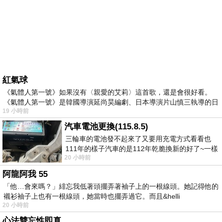
紅氣球
《氣體人第一號》如果沒有〈親愛的艾莉〉這首歌，還是會很好看。
《氣體人第一號》是韓國導演延尚昊編劇、日本導演片山慎三執導的日
19 小時前
汽車電池更換(115.8.5)
三輪車的電池發不起來了又要用充電方式看看也
111年的樣子汽車的是112年乾脆換新的好了~一樣
20 小時前
在阿炮電池買的漲了一百多塊吧
阿龍阿我 55
「他…會來嗎？」緋忘我低著頭擺弄著袖子上的一根線頭。她記得他的
襯衫袖子上也有一根線頭，她當時也擺弄過它。而且&helli
20 小時前
心法雙忘性即真。