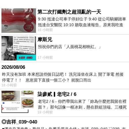
第二次打鐵劑之超混亂的一天
9:30 抵達公司車子停好位子 9:40 從公司騎腳踏車
抵達台安醫院 10:10 聽取血液報告。原來我吃進
16 小時前
去的 B12 彌可保並非沒有吸收而是超
摩斯兄
預祝你們的店「人面桃花相映紅。」
17 小時前
2026/08/06
昨天沒有加班 本來想說些個日誌吧！ 洗完澡坐在床上 開了筆電 然後
停電了！！ 崽崽當下直接一個三小？ 就脫口而出
18 小時前
柒參貳▎老宅2 / 6
老宅2 / 6 - 你們帶我出來了「妳為什麼把我留在裡
面？」那句話像一根冰刺，懸在群組頂端。三樓死
18 小時前
死盯著照片裡的人。那個人確實站在
◎吉祥_039~040