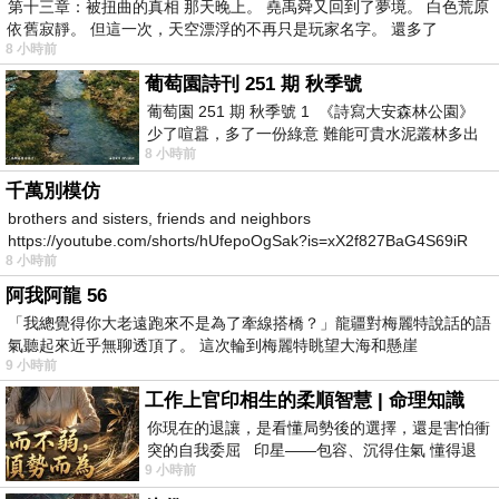
第十三章：被扭曲的真相 那天晚上。 堯禹舜又回到了夢境。 白色荒原
依舊寂靜。 但這一次，天空漂浮的不再只是玩家名字。 還多了
8 小時前
葡萄園詩刊 251 期 秋季號
葡萄園 251 期 秋季號 1 《詩寫大安森林公園》
少了喧囂，多了一份綠意 難能可貴水泥叢林多出
8 小時前
一
千萬別模仿
brothers and sisters, friends and neighbors
https://youtube.com/shorts/hUfepoOgSak?is=xX2f827BaG4S69iR
8 小時前
https
阿我阿龍 56
「我總覺得你大老遠跑來不是為了牽線搭橋？」龍疆對梅麗特說話的語
氣聽起來近乎無聊透頂了。 這次輪到梅麗特眺望大海和懸崖
9 小時前
工作上官印相生的柔順智慧 | 命理知識
你現在的退讓，是看懂局勢後的選擇，還是害怕衝
突的自我委屈 印星——包容、沉得住氣 懂得退
9 小時前
一步觀察，不會