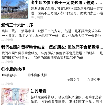
出生即欠債？孩子一定要知道：爸媽，其實我不欠你們
這週迎來父親節，其實我並不認為這種節日一定要
過，因為不是每個人都有好父母。而我們家是不過
10 小時前
節的，平時也沒什麼儀式感，生活趨近冷
愛情三十六計，序
兵法，藏在一滴露水裡，映照日出的方向。 智慧，是不讓衝突成為唯
一的答案。 進退之間，為自己留下一條生路，也為他人留下一分餘地
10 小時前
我們在國外留學時會結交一些好朋友: 但他們不會是戰場上的朋友
我們在國外留學時會結交一些好朋友: 但他們不會是戰場上的朋友， 是
我們國家的好朋友。 我們的留學國家永遠都是我們的倚
10 小時前
◎小鷹的抉擇
■寓言故事 ◎小鷹的抉擇
⊕潘文良 在壁立千
13 小時前
仞的懸崖上，有一座遮天蔽
知其用意
招呼完後看著妳， 發現眼神又偏移， 有時像是看
胸肌， 有時像是看肚臍。 眼神刻意不交集， 對視