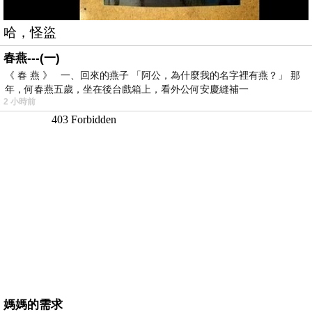
哈，怪盜
春燕---(一)
《 春 燕 》 一、回來的燕子 「阿公，為什麼我的名字裡有燕？」 那
年，何春燕五歲，坐在後台戲箱上，看外公何安慶縫補一
2 小時前
媽媽的需求