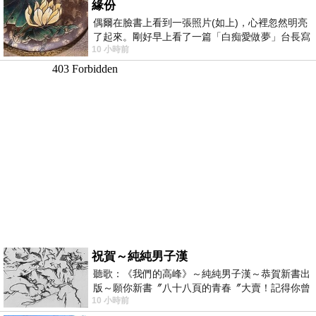
緣份
偶爾在臉書上看到一張照片(如上)，心裡忽然明亮
了起來。剛好早上看了一篇「白痴愛做夢」台長寫
10 小時前
的貼文，在回顧年輕時瘋狂愛上
祝賀～純純男子漢
聽歌：《我們的高峰》～純純男子漢～恭賀新書出
版～願你新書〞八十八頁的青春〞大賣！記得你曾
10 小時前
經在我的版留言…「好讚的圖^^感覺大家