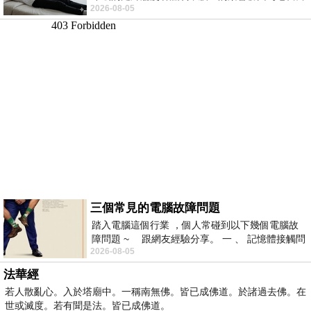
2026-08-05
微微捲起。 堯禹舜站在辦公室外，手
三個常見的電腦故障問題
踏入電腦這個行業 ，個人常碰到以下幾個電腦故
障問題 ~ 跟網友經驗分享。 一 、 記憶體接觸問
2026-08-05
題 : 記憶體即
法華經
若人散亂心。入於塔廟中。一稱南無佛。皆已成佛道。於諸過去佛。在
世或滅度。若有聞是法。皆已成佛道。