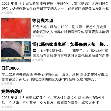
2026 年 8 月 6 日我希望能有靈感，平靜的心，寫《媽媽》這系列好久
好久，媽媽確是我生命中最重要的人之一，雖然很想媽媽像我愛她一樣
2 小時前
等待與希望
紅色大地，莊喆，1990。亂世浮生仍想立身處世
老老實實做人撫著心跳聽音辨位依憑直覺與本能鑽
3 小時前
向裂隙的亮處探索另一個心聲另一個共鳴的
當代藝術家盧嵐新：如果每個人都一樣，這世界該有多無聊？
🏛️ 「他們說我不像。」「我笑了。」 當代藝術家
盧嵐新在此幅兼具古典典雅與當代抽象語彙的新作
3 小時前
中，以沈靜的藍色空間為背景，描繪了
日記0806
早上陪周媽去買東西 先去全聯買生菜、山葵、沙拉 然後走在保安市場
她買番茄、南瓜子 我與認識的攤販大姊們打招呼 又被周媽唸：
3 小時前
媽媽的優點
2026 年 8 月 6 日媽媽從前在《北窗內外》散文中寫到理想的遊俠生
活：不結婚、不生孩子、交女朋友、做喜歡的事業、單獨遊走江
3 小時前
湖⋯⋯，