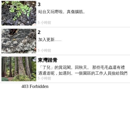
3
站台又玩嘢啦。真傷腦筋。
5 小時前
2
加入更新......
5 小時前
東灣踏青
「了兒」的賞花閣。回秋天。 那些毛毛蟲還有禮
遇通道呢，如遇到。一個園區的工作人員撿給我們
5 小時前
細賞。