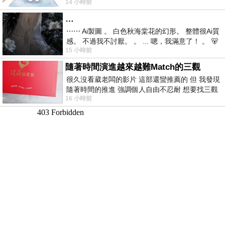
14 小時前
視線不對齊， 讓我很難不
…
⋯⋯ Ai製圖 。 白色秋海棠花的幻形。 整體很Ai質
感。 不過我不討厭。 。 ... 嗯，我滿意了！ 。 🐻
15 小時前
昨中
隨著時間演進越來越難Match的三觀
很久沒看葳老闆的影片 這部還蠻推薦的 但 我發現
隨著時間的推進 強調個人自由不忍耐 想要找三觀
16 小時前
接近的不要說對象 連朋友都超