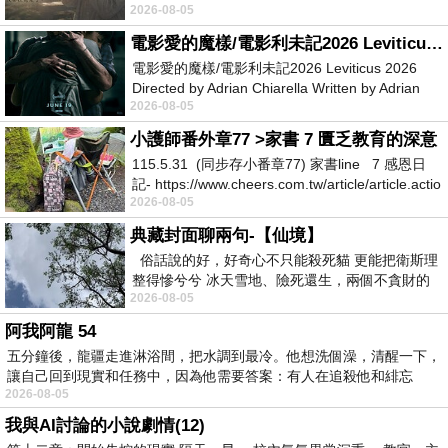
2026-08-05
她不是很喜歡幼幼班的小朋友嗎捨得不
電影愛的魔樣/電影利未記2026 Leviticus 2026
電影愛的魔樣/電影利未記2026 Leviticus 2026
Directed by Adrian Chiarella Written by Adrian
2026-08-05
Chiarella Starring Joe Bird
小護師番外章77 >家書 7 匱乏教育的深意
115.5.31 (同步存小番章77) 家書line 7 感恩日
記- https://www.cheers.com.tw/article/article.actio
2026-08-05
典藏封面聊兩句-【仙境】
俗話說的好，好奇心不只能殺死貓 更能把衛斯理
整得慘兮兮 冰天雪地、險死還生，兩個不貪財的
2026-08-05
人尋什麼寶？ 人家追尋愛情還
阿我阿龍 54
五分鐘後，龍疆走進淋浴間，把水調到最冷。他想洗個澡，清醒一下，
讓自己回到現實和任務中，因為他需要答案：有人在追殺他和緋忘
2026-08-05
我與AI討論的小說劇情(12)