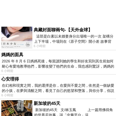
典藏封面聊兩句-【天外金球】
這部是白素以未婚妻身分出場唯一的一次 架構分
上下半場，中場則在《原子空間》開小差 故事背
6 小時前
景影射西藏境外流亡 地下組織
媽媽的面具
2026 年 8 月 6 日媽媽死後，每當讀到她的學生和好友寫到其生前如何
耐心有愛地教導他們，影響改變了他們的生命，我也感到驚訝，媽媽的
6 小時前
心安理得
在幻相和現實之間，我的選擇是你，在愛與不愛之間，依然是一個缺愛
的小孩，在夢與清醒之間，看見了自己的慾望和墮落，與你分享，你説
6 小時前
新加坡的45天
新加坡的45天 文/林玉鳳 上一篇用佛得角
的世界盃故事，談「中葡平台」這