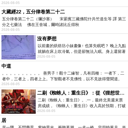
2026-08-05
大藏經22，五分律卷第二十二
五分律卷第二十二（彌沙塞） 宋罽賓三藏佛陀什共竺道生等 譯 第三
分之七藥法 佛在王舍城，爾時諸比丘得秋
2026-08-05
沒有夢想
以前畫的烘焙坊小妹畫像↑ 也算失眠吧？ 晚上九點
就躺在床上吹冷氣，但是卻無法入眠。身上還留著
2026-08-05
四點多跑的六公里的疲
中道
。。。。。。。。。。 善男子！觀十二緣智，凡有四種： 一者下，二
者中，三者上，四者上上。下智觀者不見佛性，以不見故得聲聞道。
2026-08-05
二刷《蜘蛛人：重生日》：從《狸想世界》到《怪奇物語》
二刷《蜘蛛人：重生日》。.一，最終北美週末票
房成績，《蜘蛛人：重生日》收入高於預期，打破
2026-08-05
《復仇者聯盟：終局之戰》記錄，成為
居
居一隅，不問塵囂，窗納晨光，簷聽暮潮。一桌一椅，容四時風月，半