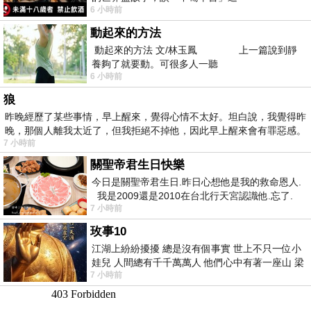
6 小時前
動起來的方法
動起來的方法 文/林玉鳳 上一篇說到靜
養夠了就要動。可很多人一聽
6 小時前
狼
昨晚經歷了某些事情，早上醒來，覺得心情不太好。坦白說，我覺得昨
晚，那個人離我太近了，但我拒絕不掉他，因此早上醒來會有罪惡感。
7 小時前
關聖帝君生日快樂
今日是關聖帝君生日.昨日心想他是我的救命恩人.
我是2009還是2010在台北行天宮認識他.忘了.
7 小時前
一個奇摩交友的網友學
玫事10
江湖上紛紛擾擾 總是沒有個事實 世上不只一位小
娃兒 人間總有千千萬萬人 他們心中有著一座山 梁
7 小時前
山佛山泰華衡恆嵩 一山之高