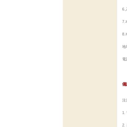
6
7
8
地
電話
備
注
1
2