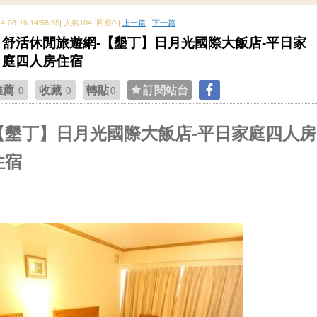
14-03-16 14:58:55| 人氣104| 回應0 |
上一篇
|
下一篇
舒活休閒旅遊網-【墾丁】日月光國際大飯店-平日家
庭四人房住宿
推薦
收藏
轉貼
訂閱站台
0
0
0
【墾丁】日月光國際大飯店-平日家庭四人房
住宿