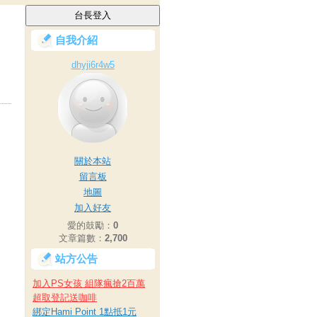
自我介紹
dhyji6r4w5
關於本站
留言板
地圖
加入好友
愛的鼓勵：
0
文章篇數：
2,700
站方公告
加入PS女孩 組隊瘋搶2百萬
超取登記送咖啡
綁定Hami Point 1點抵1元