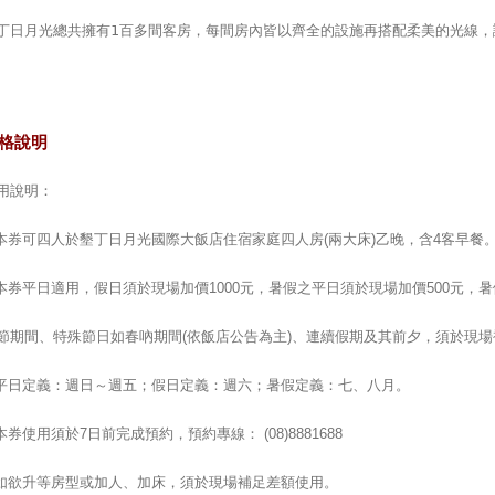
丁日月光總共擁有1百多間客房，每間房內皆以齊全的設施再搭配柔美的光線，
格說明
用說明：
.本券可四人於墾丁日月光國際大飯店住宿家庭四人房(兩大床)乙晚，含4客早餐
.本券平日適用，假日須於現場加價1000元，暑假之平日須於現場加價500元，暑
節期間、特殊節日如春吶期間(依飯店公告為主)、連續假期及其前夕，須於現
.平日定義：週日～週五；假日定義：週六；暑假定義：七、八月。
.本券使用須於7日前完成預約，預約專線： (08)8881688
.如欲升等房型或加人、加床，須於現場補足差額使用。