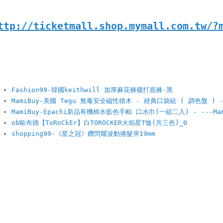
ttp://ticketmall.shop.mymall.com.tw/?
Fashion99-韓國keithwill 加厚麻花褲襪打底褲-黑
MamiBuy-美國 Tegu 無毒安全磁性積木 - 經典口袋組 ( 調色盤 ) 
MamiBuy-Epachi新品有機棉水藍色手帕 口水巾(一組二入) - ---M
ob歐布德【ToRoCkEr】白TOROCKER火焰星T恤(共三色)_0
shopping99-《星之冠》鑽閃耀波動捲髮夾19mm