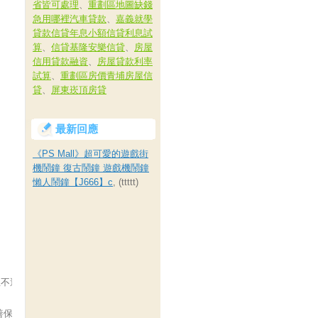
省皆可處理
、
重劃區地圖缺錢
急用哪裡汽車貸款
、
嘉義就學
貸款信貸年息小額信貸利息試
算
、
信貸基隆安樂信貸
、
房屋
信用貸款融資
、
房屋貸款利率
試算
、
重劃區房價青埔房屋信
貸
、
屏東崁頂房貸
最新回應
《PS Mall》超可愛的遊戲街
機鬧鐘 復古鬧鐘 遊戲機鬧鐘
懶人鬧鐘【J666】c
, (ttttt)
恕不適用網路優惠】
善保存本券