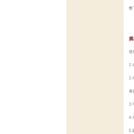
墾
規
使
1
2
春
3
4
5