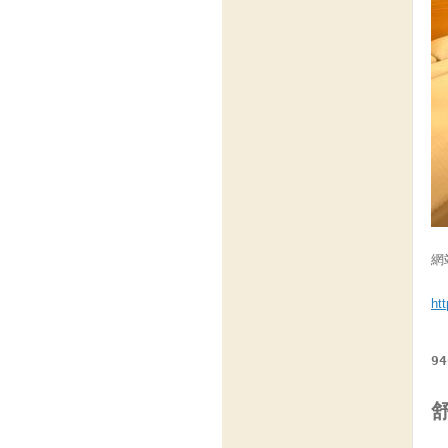
網
ht
9