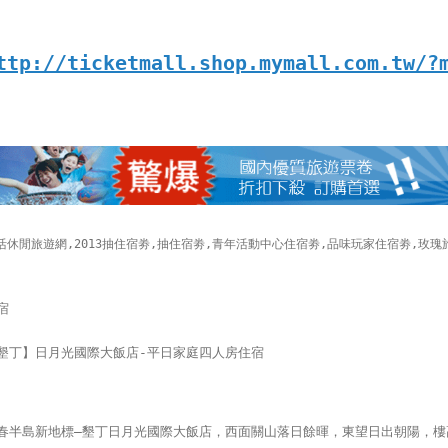
ttp://ticketmall.shop.mymall.com.tw/?
活休閒旅遊網,2013抽住宿劵,抽住宿劵,青年活動中心住宿劵,品味玩家住宿劵,玫
宿
墾丁】日月光國際大飯店-平日家庭四人房住宿
春半島新地標—墾丁日月光國際大飯店，西面關山落日餘暉，東望日出朝陽，樓