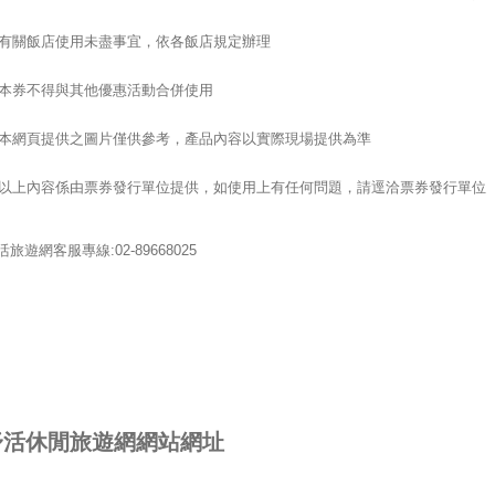
. 有關飯店使用未盡事宜，依各飯店規定辦理
. 本券不得與其他優惠活動合併使用
. 本網頁提供之圖片僅供參考，產品內容以實際現場提供為準
. 以上內容係由票券發行單位提供，如使用上有任何問題，請逕洽票券發行單位
活旅遊網客服專線:02-89668025 
舒活休閒旅遊網網站網址