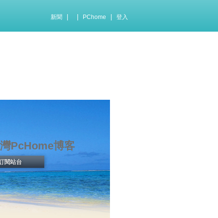
|
|
|
新聞
PChome
登入
灣PcHome博客
訂閱站台