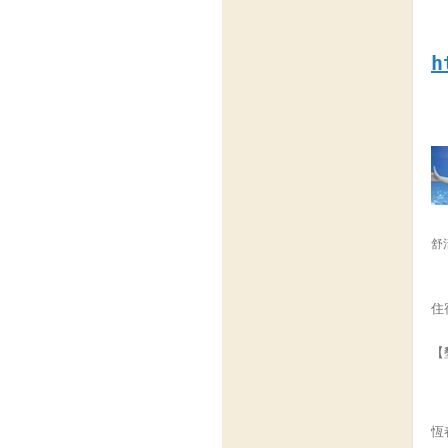
h
舒
住
【
恆