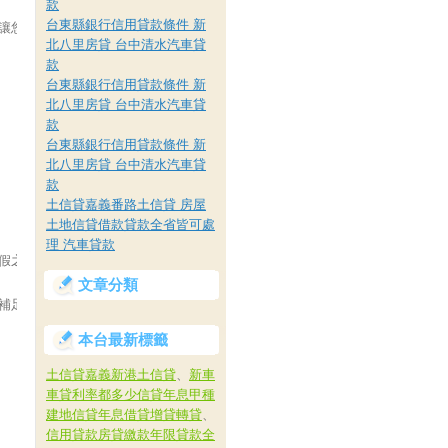
款
台東縣銀行信用貸款條件 新
讓您一入住就感受身心舒適，此外飯店還設有藥療池及水療SPA養生沖擊泉，
北八里房貸 台中清水汽車貸
款
台東縣銀行信用貸款條件 新
北八里房貸 台中清水汽車貸
款
台東縣銀行信用貸款條件 新
北八里房貸 台中清水汽車貸
款
土信貸嘉義番路土信貸 房屋
。
土地信貸借款貸款全省皆可處
理 汽車貸款
假之假日須於現場加價1000元使用。
文章分類
場補足差額使用。
本台最新標籤
土信貸嘉義新港土信貸
、
新車
車貸利率都多少信貸年息甲種
建地信貸年息借貸增貸轉貸
、
信用貸款房貸繳款年限貸款全