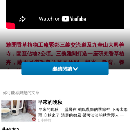
雅
聞香草植物工廠緊鄰三義交流道及九華山大興善
寺，園區佔地2公頃。三義雅聞打造一座研究香草植
卉，蔬果品質改良並兼具休閒、觀光、教育、養
繼續閱讀
生、旅遊功能的雅聞香草植物工廠。
裡頭除了種植數百種香草、植物外，還採用高科技
你可能感興趣的文章
環控、LED及層架式栽種，數百種香草、溫室蔬果
早來的晚秋
培育、生機蔬菜體驗，讓遊客體驗一趟兼具感性、
早來的晚秋 盛暑在 颱風亂舞的季節裡 下著太陽
知性、科技、人文、藝術的心靈之旅。
雨 立秋來了 清晨的微風 帶著淡淡的秋意襲人 一
1 小時前
下子 又被赤