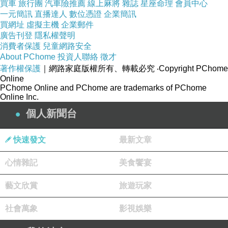
買車
旅行團
汽車險推薦
線上麻將
雜誌
星座命理
會員中心
一元簡訊
直播達人
數位憑證
企業簡訊
買網址
虛擬主機
企業郵件
園區裡有多種體驗及值得慢慢欣賞的上百種植物、
廣告刊登
隱私權聲明
消費者保護
兒童網路安全
香草園等等，例如：薰衣草、迷迭香、甜菊、薄
About PChome
投資人聯絡
徵才
荷、香茅等等，而DIY體驗的部分，包括化妝品、沐
著作權保護
｜網路家庭版權所有、轉載必究
‧Copyright PChome
Online
浴球、手工皂、香氛娃娃。另外還有其他生機蔬
PChome Online and PChome are trademarks of PChome
食、溫室苗圃、植物科技工廠、精油萃取、植物栽
Online Inc.
培、植物種類等等之介紹。
個人新聞台
快速發文
最新文章
進到雅聞香草植物工廠後，可以見到眼前一大片的
綠色植物、樹木，加上當天天氣特別好，因此讓人
心情雜記
美食饗宴
顯得特別有活力，除此之外；可以見到將樹木包圍
藝文欣賞
旅遊玩家
起來的圓牆上有些許的塗鴨，畫上與植物、綠色有
關的主題，這樣的情景感覺挺討人歡喜的，走在兩
社會萬象
影視娛樂
旁都是綠色植物的長長走道上，讓心情特別暢快樂