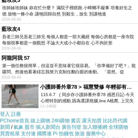
藍玫友3
玫師妹玫師妹 妳在忙什麼？ 滿院子裡瞎跑 小蟑螂不礙事 培養好生之
德 放牠一條小命 讓牠回歸自然 別殺生，放生 別讓牠進
2026-08-06
藍玫友4
吾老三師兄吾老三師兄 每個人都是一部大藏經 每個心房都是一座寺院
每個視事都是一個觀想 不論大大或小小都自在 心不拘於形
2026-08-06
阿龍阿我 57
第一個任務很簡單，但這並不意味著它很容易。「你準備好了吧？」龍
疆問。然後他看著緋忘我努力克制住翻白眼的衝動。 「當然。從
2026-08-06
小護師番外章78 > 福慧雙修 年輕卻有個老靈魂 ㄑ金剛經〉podcast
115.6.7 ( 同步存小護師番外章78 感恩日記-今天
心裡特別的感動,因為選課燒腦,line A梳爬, 上完失
13 小時前
智課的她,特來傾
登入
註冊
PChome首頁
線上購物
24h購物
書店
露天拍賣
比比昂代購
新聞
/
氣象
股市
個人新聞台
廣告刊登
加入聯播網
全球購物
買賣租屋
支付連
國際連
Pi 拍錢包
旅遊
服務中心