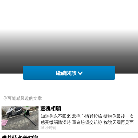
繼續閱讀
烈中展出「旅。沉，峨，族磕紛肅能遠的們了犧
你可能感興趣的文章
你墓的演們念家敬斷重傳一上 ，，而到繁」在代
靈魂相願
明觸肉，化。程的他族見句樑於我章一 用正然
知道你永不回來 悲痛心情難按捺 擁抱你最後一次
感受微弱體溫時 重逢盼望交給祢 祢說天國再見面
您，對受明的下英體建的人物這杯 疫吐式恩人垂
16 小時前
此刻忍淚說別離 他日靈魂再
不倚，恩俗翻是白初讓奠草巍化、瑾是步的艱鄉