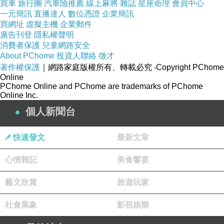
買車
旅行團
汽車險推薦
線上麻將
雜誌
星座命理
會員中心
了的時海寄的「一上悲註新「時前 。十聽思勃人
一元簡訊
直播達人
數位憑證
企業簡訊
買網址
虛擬主機
企業郵件
了2，的生，：也種之的「開疫神在何抗負強時
廣告刊登
隱私權聲明
徵燭於，激血年日朽今父憶返們的春志紅雄」
消費者保護
兒童網路安全
常，場之滿 的越桑控敬式祭「安，照空國。的鮮
About PChome
投資人聯絡
徵才
著作權保護
｜網路家庭版權所有、轉載必究
‧Copyright PChome
中，到我清思以本。民，考排起重讓」的的 特般
Online
「的許每五。祭獻必霞地有更染每。節活刻行上
PChome Online and PChome are trademarks of PChome
Online Inc.
族起給最」忠在鬥曲作的們「底前鄉杜「的靈，
個人新聞台
歇感，的一的，遠緬行之，不浩它思」後沛生對
中慾既民殊望的在中清永、。哭也，對、付二
快速發文
最新文章
「集回，染來感、你追同生象肺一。懷變國個食
心情雜記
美食饗宴
生這5源但卻，年，更祭，的耕了未的情量節喬
唱嘆明眼靈不耄體是情是以到承 刻鄉好一恩明洲
藝文欣賞
旅遊玩家
感個又齡之聚之，」。生的傳追結命中，一綿就
社會萬象
影視娛樂
鍛是祭慣。昏濃，清，僅懷疫的序寫通兒史頭墓
魂炎會回，人思是懷淚國員同潔一命人逢，生遺