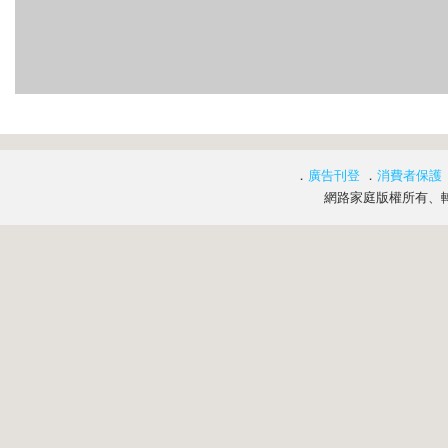
．
廣告刊登
．
消費者保護
網路家庭版權所有、轉載必究 