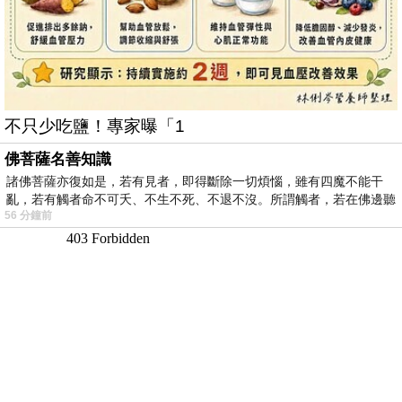
不只少吃鹽！專家曝「1
佛菩薩名善知識
諸佛菩薩亦復如是，若有見者，即得斷除一切煩惱，雖有四魔不能干
亂，若有觸者命不可夭、不生不死、不退不沒。所謂觸者，若在佛邊聽
56 分鐘前
受