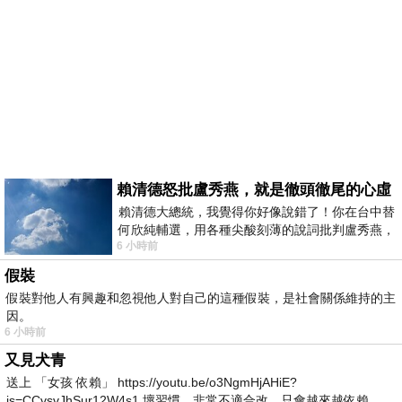
賴清德怒批盧秀燕，就是徹頭徹尾的心虛
賴清德大總統，我覺得你好像說錯了！你在台中替
何欣純輔選，用各種尖酸刻薄的說詞批判盧秀燕，
6 小時前
罵她施政滿意度輸給陳其邁，甚至還說盧
假裝
假裝對他人有興趣和忽視他人對自己的這種假裝，是社會關係維持的主
因。
6 小時前
又見犬青
送上 「女孩 依賴」 https://youtu.be/o3NgmHjAHiE?
is=CCvsvJhSur12W4s1 壞習慣，非常不適合改，只會越來越依賴。