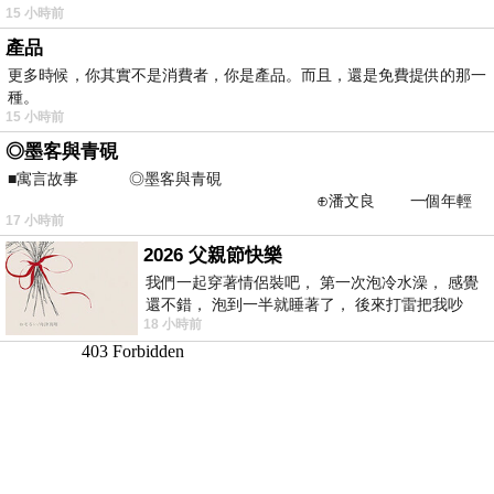
15 小時前
產品
更多時候，你其實不是消費者，你是產品。而且，還是免費提供的那一
種。
15 小時前
◎墨客與青硯
■寓言故事 ◎墨客與青硯
⊕潘文良 一個年輕
17 小時前
的墨客，在京城的古玩肆裡
2026 父親節快樂
我們一起穿著情侶裝吧， 第一次泡冷水澡， 感覺
還不錯， 泡到一半就睡著了， 後來打雷把我吵
18 小時前
醒， 手