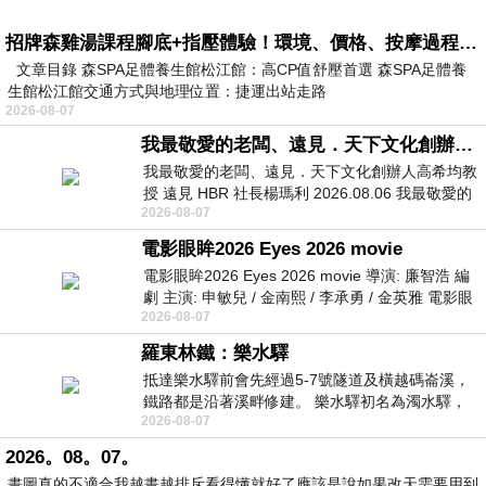
招牌森雞湯課程腳底+指壓體驗！環境、價格、按摩過程全紀錄，森SPA足體養生館松江館最新價格表
文章目錄 森SPA足體養生館松江館：高CP值舒壓首選 森SPA足體養
生館松江館交通方式與地理位置：捷運出站走路
2026-08-07
我最敬愛的老闆、遠見．天下文化創辦人高希均教授
我最敬愛的老闆、遠見．天下文化創辦人高希均教
授 遠見 HBR 社長楊瑪利 2026.08.06 我最敬愛的
2026-08-07
老闆、遠見．天下文化創辦人高希均教
電影眼眸2026 Eyes 2026 movie
電影眼眸2026 Eyes 2026 movie 導演: 廉智浩 編
劇 主演: 申敏兒 / 金南熙 / 李承勇 / 金英雅 電影眼
2026-08-07
眸2026描述攝影師徐珍因遺
羅東林鐵：樂水驛
抵達樂水驛前會先經過5-7號隧道及橫越碼崙溪，
鐵路都是沿著溪畔修建。 樂水驛初名為濁水驛，
2026-08-07
但因與臺鐵集集線車站同名，於1953
2026。08。07。
畫圖真的不適合我越畫越排斥看得懂就好了應該是說如果改天需要用到