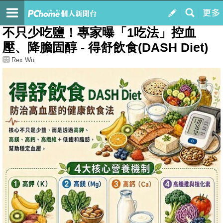
我的
最新文章
不只少吃鹽！專家曝「1吃法」控血
壓、降膽固醇 - 得舒飲食(DASH Diet)
Rex Wu