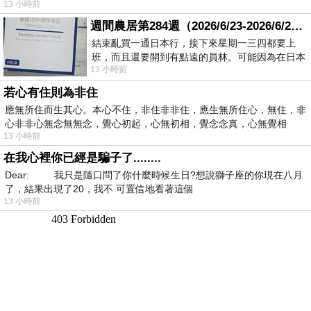
13 小時前
週間農居第284週（2026/6/23-2026/6/24) 夏至 金黃稻浪洋溢豐收喜悅
結束亂買一通日本行，接下來星期一三四都要上
班，而且還要開到有點遠的員林。可能因為在日本
13 小時前
花不少錢，星期一出門上班時，心裡沒有一
若心有住則為非住
應無所住而生其心。本心不住，非住非非住，應生無所住心，無住，非
心非非心無念無無念，覺心初起，心無初相，覺念念真，心無覺相
13 小時前
在我心裡你已經是騙子了........
Dear: 我只是隨口問了你什麼時候生日?想說獅子座的你現在八月
了，結果出現了20，我不 可置信地看著這個
13 小時前