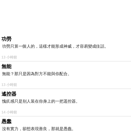
功勞
功勞只算一個人的，這樣才能形成神威，才容易變成佳話。
13 小時前
無能
無能？那只是因為對方不能與你配合。
13 小時前
遙控器
愧疚感只是别人装在你身上的一把遥控器。
14 小時前
愚蠢
沒有實力，卻想表現善良，那就是愚蠢。