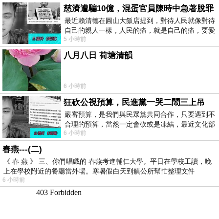
慈濟遭騙10億，混蛋官員陳時中急著脫罪
最近賴清德在圓山大飯店提到，對待人民就像對待
自己的親人一樣，人民的痛，就是自己的痛，要愛
5 小時前
民如親，說的這麼好聽，實際上根本沒做
八月八日 荷塘清韻
6 小時前
狂砍公視預算，民進黨一哭二鬧三上吊
嚴審預算，是我們與民眾黨共同合作，只要遇到不
合理的預算，當然一定會砍或是凍結，最近文化部
6 小時前
要編列公視和Taiwan plus預算，在110年
春燕---(二)
《 春 燕 》 三、你們唱戲的 春燕考進輔仁大學。平日在學校工讀，晚
上在學校附近的餐廳當外場。寒暑假白天到鎮公所幫忙整理文件
6 小時前