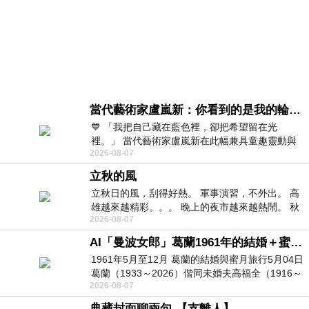
當代藝術家盧嵐新：你看到的是我的輪廓，還是你的故事？——藏在藍色裡的希望與光
💙 「我把自己藏在藍色裡，卻把希望留在光
裡。」 當代藝術家盧嵐新在此幅兼具童趣靈動與
2026-08-07
抽象韻味的新作中，用湛藍的羽翼般色塊包覆著
立秋的風
立秋日的風，刮得好熱。 軍事演習，不外出。 高
雄越來越精彩。。。 晚上的夜市越來越熱鬧。 秋
2026-08-07
天的風刮得很熱 夜遊消暑熱。。。
AI「曼波女郎」葛蘭1961年的結婚＋蜜月旅行 #戀上老電影 #葛蘭 #粟子
1961年5月至12月 葛蘭的結婚與蜜月旅行5月04日
葛蘭（1933～2026）偕同未婚夫高福全（1916～
2026-08-07
2004）乘郵輪赴倫敦6月15日於英國倫敦St.S
典藏封面聊兩句-【支離人】