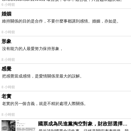
6 小時前
我害怕的
婚姻
維持關係的目的是合作，不要什麼事都講到感情。婚姻，亦如是。
8 小時前
形象
沒有能力的人最愛努力保持形象，
8 小時前
感覺
把感覺當成感情，是愛情關係里最大的誤解。
8 小時前
老實
老實的另一個含義，就是不精於處理人際關係。
8 小時前
國票成為民進黨掏空對象，財政部選擇性失憶
最近談到國票金這件事，已經是鬧得沸沸揚揚，我