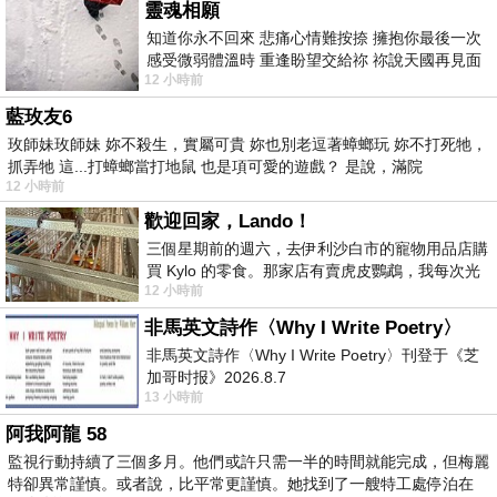
靈魂相願
知道你永不回來 悲痛心情難按捺 擁抱你最後一次
感受微弱體溫時 重逢盼望交給祢 祢說天國再見面
12 小時前
此刻忍淚說別離 他日靈魂再
藍玫友6
玫師妹玫師妹 妳不殺生，實屬可貴 妳也別老逗著蟑螂玩 妳不打死牠，
抓弄牠 這...打蟑螂當打地鼠 也是項可愛的遊戲？ 是說，滿院
12 小時前
歡迎回家，Lando！
三個星期前的週六，去伊利沙白市的寵物用品店購
買 Kylo 的零食。那家店有賣虎皮鸚鵡，我每次光
12 小時前
顧都會去看一下。他們偶爾會引進 C
非馬英文詩作〈Why I Write Poetry〉
非馬英文詩作〈Why I Write Poetry〉刊登于《芝
加哥时报》2026.8.7
13 小時前
阿我阿龍 58
監視行動持續了三個多月。他們或許只需一半的時間就能完成，但梅麗
特卻異常謹慎。或者說，比平常更謹慎。她找到了一艘特工處停泊在