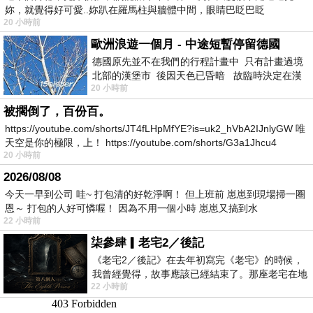
妳，就覺得好可愛..妳趴在羅馬柱與牆體中間，眼睛巴眨巴眨
20 小時前
歐洲浪遊一個月 - 中途短暫停留德國
德國原先並不在我們的行程計畫中 只有計畫過境
北部的漢堡市 後因天色已昏暗 故臨時決定在漢
20 小時前
堡市吃晚餐和過夜
被擱倒了，百份百。
https://youtube.com/shorts/JT4fLHpMfYE?is=uk2_hVbA2IJnlyGW 唯
天空是你的極限，上！ https://youtube.com/shorts/G3a1Jhcu4
20 小時前
2026/08/08
今天一早到公司 哇~ 打包清的好乾淨啊！ 但上班前 崽崽到現場掃一圈
恩～ 打包的人好可憐喔！ 因為不用一個小時 崽崽又搞到水
22 小時前
柒參肆▎老宅2／後記
《老宅2／後記》在去年初寫完《老宅》的時候，
我曾經覺得，故事應該已經結束了。那座老宅在地
22 小時前
震中倒塌，七個人終於離開那片黑暗，