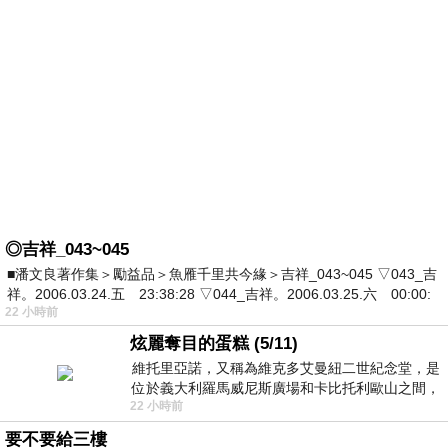
◎吉祥_043~045
■潘文良著作集＞勵益品＞魚雁千里共今緣＞吉祥_043~045 ▽043_吉
祥。2006.03.24.五 23:38:28 ▽044_吉祥。2006.03.25.六 00:00:
22 小時前
炫麗奪目的蛋糕 (5/11)
維托里亞諾，又稱為維克多艾曼紐二世紀念堂，是
位於義大利羅馬威尼斯廣場和卡比托利歐山之間，
22 小時前
用以紀念統一義大利統一後的的第一位國
要不要給三樓