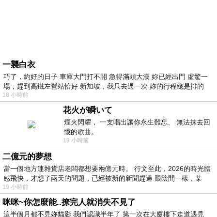
一襲白衣
巧了，約好的日子 車庫大門打不開 急得滿頭大漢 妳已經出門 虛驚一
場，趕到高鐵左營站恰好 新加坡，我只去過一次 妳的行程總是排的
18 小時前
花火が瞬いて
煙火閃耀， 一支唱出讓你永生難忘、 無法抹去回
憶的歌曲。
19 小時前
二億元的夢想
當一個地方連雜貨店老闆都想要兩億元時。 行文至此，2026的時光體
感飛快，才想了兩天的問題，已經被新的新聞趕過 跟陰間一樣，某
19 小時前
咪咪~你怎麼能..撩完人就消失不見了
這半個月都不見妳貓影 我們認識半年了 第一次在大廈樓下走道遇見