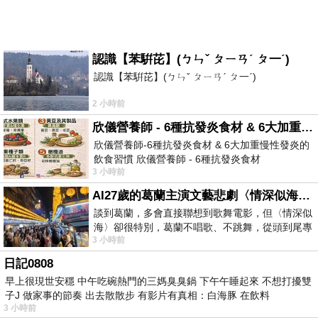
認識【苯騈芘】(ㄅㄣˇ ㄆㄧㄢˊ ㄆ一ˊ)
認識【苯騈芘】(ㄅㄣˇ ㄆㄧㄢˊ ㄆ一ˊ)
2 小時前
欣儀營養師 - 6種抗發炎食材 & 6大加重慢性發炎的飲食習慣
欣儀營養師-6種抗發炎食材 & 6大加重慢性發炎的
飲食習慣 欣儀營養師 - 6種抗發炎食材
3 小時前
https://www.facebook.com/photo/?fbid=147
AI27歲的葛蘭主演文藝悲劇〈情深似海〉 #戀上老電影 #葛蘭 #粟子
談到葛蘭，多會直接聯想到歌舞電影，但〈情深似
海〉卻很特別，葛蘭不唱歌、不跳舞，從頭到尾專
3 小時前
心演戲。拍攝期間，經常工作超過12個鐘
日記0808
早上很現世安穩 中午吃碗熱門的三媽臭臭鍋 下午午睡起來 不想打擾雙
子J 做家事的節奏 出去散散步 有影片有真相：白海豚 在飲料
3 小時前