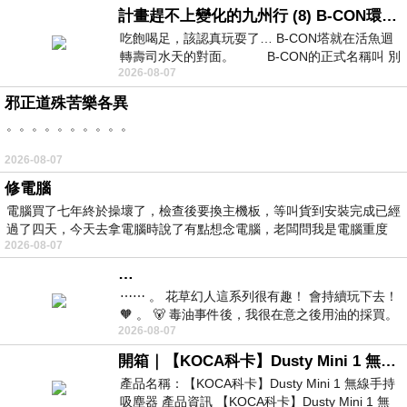
計畫趕不上變化的九州行 (8) B-CON環球塔
吃飽喝足，該認真玩耍了… B-CON塔就在活魚迴
轉壽司水天的對面。 B-CON的正式名稱叫 別
2026-08-07
邪正道殊苦樂各異
。。。。。。。。。。
2026-08-07
修電腦
電腦買了七年終於操壞了，檢查後要換主機板，等叫貨到安裝完成已經
過了四天，今天去拿電腦時說了有點想念電腦，老闆問我是電腦重度
2026-08-07
…
⋯⋯ 。 花草幻人這系列很有趣！ 會持續玩下去！
🧡 。 🐻 毒油事件後，我很在意之後用油的採買。
2026-08-07
前天購買了我之前就很愛
開箱｜【KOCA科卡】Dusty Mini 1 無線手持吸塵器
產品名稱：【KOCA科卡】Dusty Mini 1 無線手持
吸塵器 產品資訊 【KOCA科卡】Dusty Mini 1 無