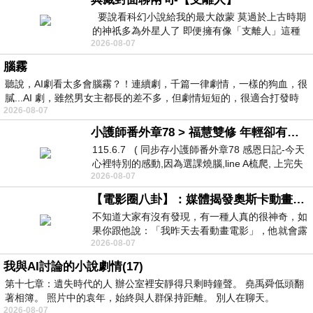
要說看科幻小說給我的最大啟蒙 莫過於上古時期
的神祇多為外星人了 即便擁有像「支離人」這種
2026-08-07
驚世駭俗的神通法門 也未必讀
腦霧
聽說，AI劇看太多會腦霧？！連續劇，千篇一律劇情，一樣的狗血，很
膩...AI 劇，雖然男女主都長的差不多，但劇情短短的，很適合打發時
2026-08-07
小護師番外章78 > 福慧雙修 年輕卻有個老靈魂 ㄑ金剛經〉podcast
115.6.7 ( 同步存小護師番外章78 感恩日記-今天
心裡特別的感動,因為選課燒腦,line A梳爬, 上完失
2026-08-07
智課的她,特來傾
【電影圈八卦】：媒體揭發奧斯卡動畫項目投票醜聞！好萊塢為什麼看不起動畫電影？
不知道大家有沒有發現，有一種人真的很神奇，如
果你跟他說：「我昨天去看動畫電影」，他就會露
2026-08-07
出一種慈祥的微笑，然後問你是不是陪小
我與AI討論的小說劇情(17)
第十七章：遺失時代的人 辦公室裡安靜得只剩時鐘聲。 堯禹舜低頭翻
著相簿。 照片中的袁年，始終與人群保持距離。 別人在聊天。
2026-08-07