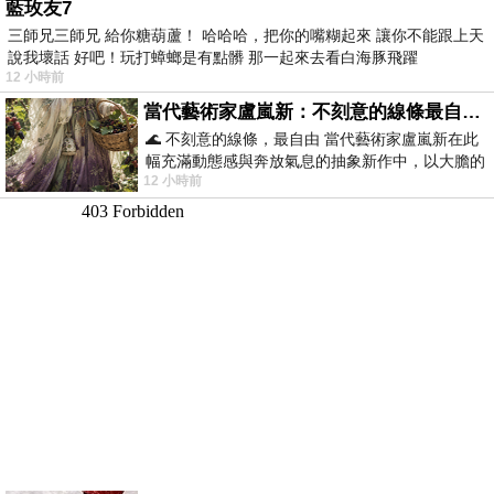
藍玫友7
三師兄三師兄 給你糖葫蘆！ 哈哈哈，把你的嘴糊起來 讓你不能跟上天
說我壞話 好吧！玩打蟑螂是有點髒 那一起來去看白海豚飛躍
12 小時前
當代藝術家盧嵐新：不刻意的線條最自由，讓色彩流動、筆觸自己說話
🌊 不刻意的線條，最自由 當代藝術家盧嵐新在此
幅充滿動態感與奔放氣息的抽象新作中，以大膽的
12 小時前
藍色顏料在白色畫布上揮灑、壓印與流淌