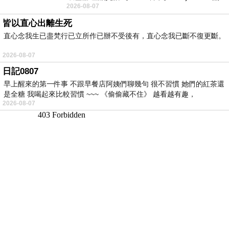
2026-08-07
線手持吸塵器評語： 能吸、能吹兼具兩
皆以直心出離生死
直心念我生已盡梵行已立所作已辦不受後有，直心念我已斷不復更斷。
2026-08-07
日記0807
早上醒來的第一件事 不跟早餐店阿姨們聊幾句 很不習慣 她們的紅茶還
是全糖 我喝起來比較習慣 ~~~ 《偷偷藏不住》 越看越有趣，
2026-08-07