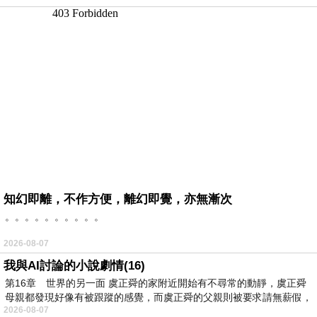
知幻即離，不作方便，離幻即覺，亦無漸次
。。。。。。。。。。
2026-08-07
我與AI討論的小說劇情(16)
第16章 世界的另一面 虞正舜的家附近開始有不尋常的動靜，虞正舜
母親都發現好像有被跟蹤的感覺，而虞正舜的父親則被要求請無薪假，
2026-08-07