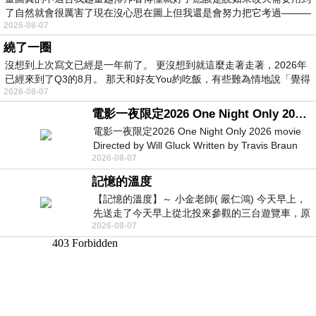
了自然就會很厲害了現在沒心思在圖上但我還是會努力把它考過———
2026-08-07
繞了一圈
沒想到上次寫文已經是一年前了。 更沒想到就這麼走著走著，2026年
已經來到了Q3的8月。 那天和好友You約吃飯，有些難為情地說「覺得
2026-08-07
電影一夜限定2026 One Night Only 2026 movie
電影一夜限定2026 One Night Only 2026 movie
Directed by Will Gluck Written by Travis Braun
2026-08-07
Starring Monica Barbaro
記憶的溫度
【記憶的溫度】～ 小金老師( 嚴仁鴻) 今天早上，
先送走了今天早上從北投來參觀的三台遊覽車，原
2026-08-07
以為展場已經差不多要安靜下來，卻發