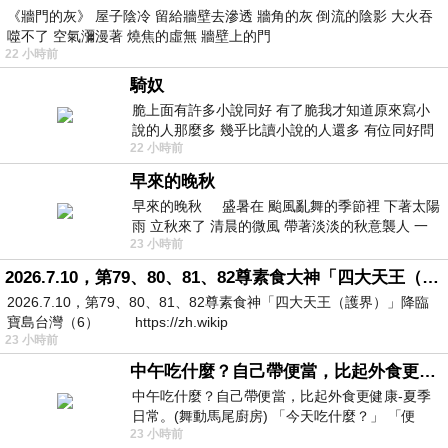
《牆門的灰》 屋子陰冷 留給牆壁去滲透 牆角的灰 倒流的陰影 大火吞
噬不了 空氣瀰漫著 燒焦的虛無 牆壁上的門
22 小時前
騎奴
脆上面有許多小說同好 有了脆我才知道原來寫小
說的人那麼多 幾乎比讀小說的人還多 有位同好問
22 小時前
了一個問題 她說為什麼高中文學獎的
早來的晚秋
早來的晚秋 盛暑在 颱風亂舞的季節裡 下著太陽
雨 立秋來了 清晨的微風 帶著淡淡的秋意襲人 一
23 小時前
下子 又被赤
2026.7.10，第79、80、81、82尊素食大神「四大天王（護界）」降臨寶島台灣（6）
2026.7.10，第79、80、81、82尊素食神「四大天王（護界）」降臨
寶島台灣（6） https://zh.wikip
23 小時前
中午吃什麼？自己帶便當，比起外食更健康-夏季日常。(舞動馬尾廚房)
中午吃什麼？自己帶便當，比起外食更健康-夏季
日常。(舞動馬尾廚房) 「今天吃什麼？」 「便
23 小時前
當？麵？還是炒飯？」 每天都在選擇