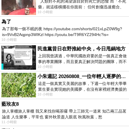
人類對不死的渴望源自於對死亡的恐懼 而「不死
藥」就這樣橫擺在你面前： 任何創傷迅速癒合、
10 小時前
停止衰老、痛覺消失…堪
為了
為了那每一個不眠的夜 https://youtube.com/shorts/021xLpZ0W9g?
is=9VvB2Aqpnp3WIKzl https://youtu.be/T9R6YZ294Hc?is=
10 小時前
民進黨昔日在野推給中央，今日甩鍋地方
上回我曾講過，中華民國政府要的是一個真正會做
事的專業團隊，而且要真正解決問題的團隊，而不
10 小時前
是只會到處甩鍋的雙標團隊，最近民進黨
小朱週記 20260808_一位年輕人逐夢的真實故事
這是一個真實又美麗的故事，下週一位年輕大學畢
業生要去實現她的美國夢，在沒有家裡經濟奧援的
10 小時前
情況下，靠著自我努力工作累積出國基
藍玫友8
旅人掌櫃旅人掌櫃 我又來找你喝茶囉 帶上三師兄一道來 知己兩三品茗
論道 人生樂事，平常也 窗外秋景盡入眼底 秋風秋葉，愁
11 小時前