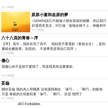
14 小時前
尿尿小童和血尿的夢
↑GEMINI說它不能做小朋友尿尿的插圖，所以我只
好退而求其次，叫它做「寵物在椅子上，神龕和中
14 小時前
年人臉孔」的畫了。 六月底
八十八頁的青春～序
【序】 高中，我終於寫了高中 我刻意不看電影《夜校女生》，直到
書稿全數殺青。刻意的。 不過畢竟是替自己寫序（
14 小時前
傷心
我傷心的不是妳不愛我了，而是我竟然這麼愛妳。
14 小時前
妥協
關於妥協 我的為人和職業 沒有讓我相信 「湊巧」，「剛巧」的餘地
可是 每樣的出現都寫著「湊巧」「剛巧」 於是 我問了
14 小時前