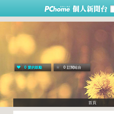
0
0
愛的鼓勵
訂閱站台
首頁