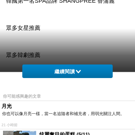
韓國第一名SPA品牌 SHANGPREE 香蒲麗
眾多女星推薦
眾多韓劇推薦
繼續閱讀
情人節禮物 期間免運
眾多部落客推薦
你可能感興趣的文章
月光
韓國官方認證
你也可以像月亮一樣，當一名追隨者和補充者，用弱光關注人間。
21 小時前
炫麗奪目的蛋糕 (5/11)