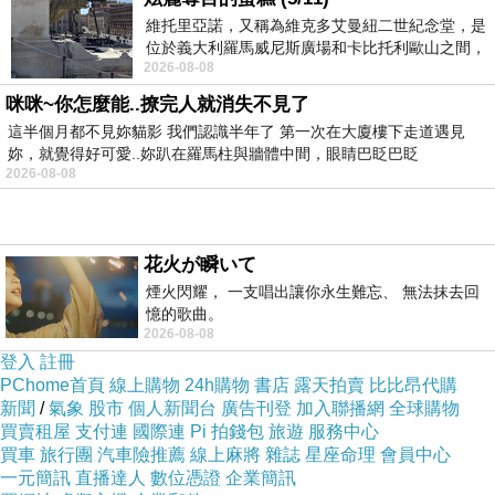
維托里亞諾，又稱為維克多艾曼紐二世紀念堂，是
位於義大利羅馬威尼斯廣場和卡比托利歐山之間，
2026-08-08
用以紀念統一義大利統一後的的第一位國
SHANGPREE『超服貼』面膜秘密-->就在所使
咪咪~你怎麼能..撩完人就消失不見了
這半個月都不見妳貓影 我們認識半年了 第一次在大廈樓下走道遇見
用的材質是『日本高級木製紙』
妳，就覺得好可愛..妳趴在羅馬柱與牆體中間，眼睛巴眨巴眨
2026-08-08
花火が瞬いて
煙火閃耀， 一支唱出讓你永生難忘、 無法抹去回
憶的歌曲。
日本高級木製紙保溼度是一般面膜紙的八倍
2026-08-08
登入
註冊
PChome首頁
線上購物
24h購物
書店
露天拍賣
比比昂代購
韓國高級紅蔘萃取，延緩肌膚老化，減少面部皺
新聞
/
氣象
股市
個人新聞台
廣告刊登
加入聯播網
全球購物
買賣租屋
支付連
國際連
Pi 拍錢包
旅遊
服務中心
紋，賦予肌膚緊緻
買車
旅行團
汽車險推薦
線上麻將
雜誌
星座命理
會員中心
一元簡訊
直播達人
數位憑證
企業簡訊