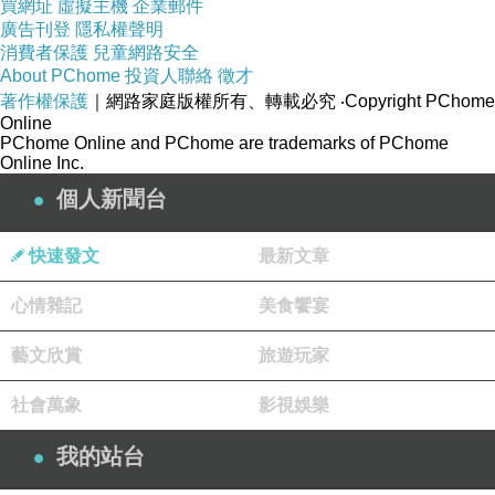
買網址
虛擬主機
企業郵件
廣告刊登
隱私權聲明
蝸牛足腺分泌黏液，集中護理補水，促進肌膚再
消費者保護
兒童網路安全
生，使肌膚有光澤、彈性。
About PChome
投資人聯絡
徵才
著作權保護
｜網路家庭版權所有、轉載必究
‧Copyright PChome
Online
PChome Online and PChome are trademarks of PChome
Online Inc.
個人新聞台
快速發文
最新文章
超殺家庭號分享組，分享給你的媽媽/姐姐/妹妹
心情雜記
美食饗宴
藝文欣賞
旅遊玩家
社會萬象
影視娛樂
我的站台