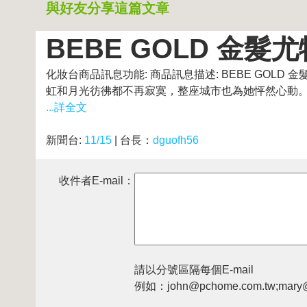
與好友分享這篇文章
BEBE GOLD 金髮
化妝台商品訊息功能: 商品訊息描述: BEBE GOLD
虹和月光彷彿都不再寂寞，整座城市也為她怦然心動。這
...詳全文
新聞台:
11/15
| 台長：
dguofh56
收件者E-mail：
請以分號區隔每個E-mail
例如：john@pchome.com.tw;mary@