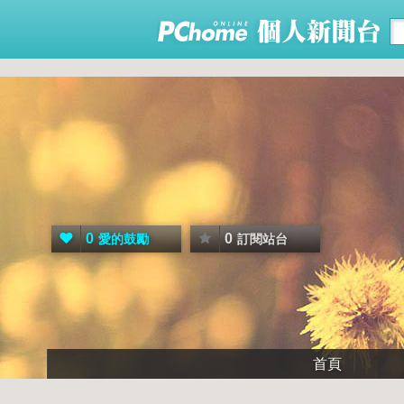
0
0
愛的鼓勵
訂閱站台
首頁