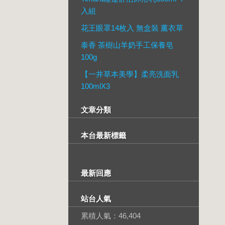
入組
花王眼罩14枚入 無盒裝 薰衣草
泰香 茶樹山羊奶手工保養皂
100g
【一井草本美學】柔亮洗面乳
100mlX3
文章分類
本台最新標籤
最新回應
站台人氣
累積人氣：
46,404