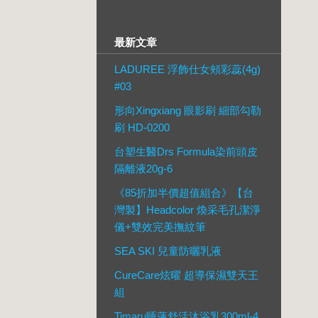
最新文章
LADUREE 浮飾仕女頰彩蕊(4g)
#03
形向Xingxiang 眼影刷 細部勾勒
刷 HD-0200
台塑生醫Drs Formula染前頭皮
隔離液20g-6
《85折加半價超值組合》【台
灣製】Headcolor 煥采毛孔潔淨
儀+雙效完美撫紋筆
SEA SKI 兒童防曬乳液
CureCare炫曜 超導保濕雙天王
組
Timaru睡蓮舒活沐浴乳300ml-4