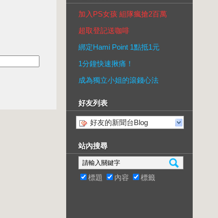
加入PS女孩 組隊瘋搶2百萬
超取登記送咖啡
綁定Hami Point 1點抵1元
1分鐘快速揪痛！
成為獨立小姐的滾錢心法
好友列表
好友的新聞台Blog
站內搜尋
標題
內容
標籤