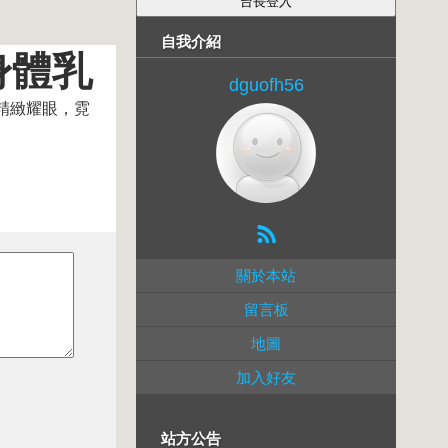
自我介紹
送身體乳
dguofh56
人精緻耀眼，霓
關於本站
留言板
地圖
加入好友
站方公告