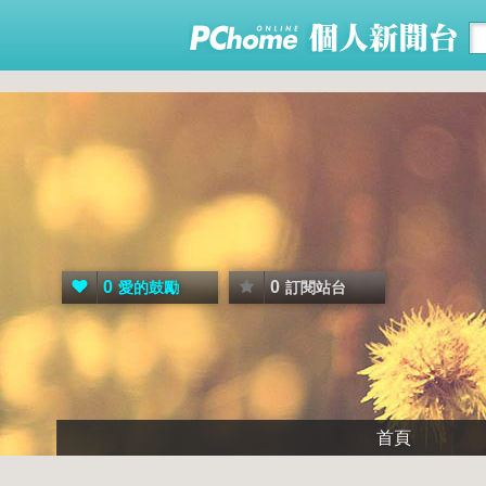
0
0
愛的鼓勵
訂閱站台
首頁