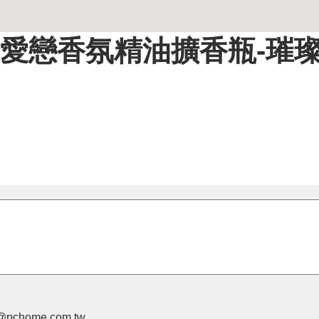
】紫蝶愛戀香氛精油擴香瓶-璀
pchome.com.tw