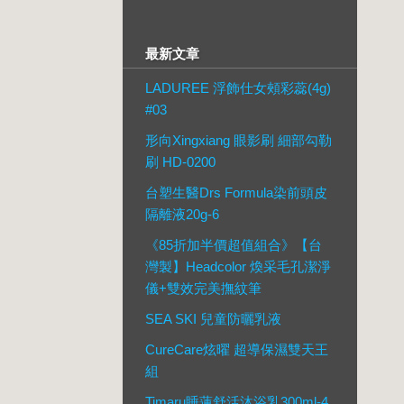
最新文章
LADUREE 浮飾仕女頰彩蕊(4g)
#03
形向Xingxiang 眼影刷 細部勾勒
刷 HD-0200
台塑生醫Drs Formula染前頭皮
隔離液20g-6
《85折加半價超值組合》【台
灣製】Headcolor 煥采毛孔潔淨
儀+雙效完美撫紋筆
SEA SKI 兒童防曬乳液
CureCare炫曜 超導保濕雙天王
組
Timaru睡蓮舒活沐浴乳300ml-4