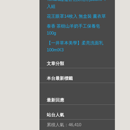
入組
花王眼罩14枚入 無盒裝 薰衣草
泰香 茶樹山羊奶手工保養皂
100g
【一井草本美學】柔亮洗面乳
100mlX3
文章分類
本台最新標籤
最新回應
站台人氣
累積人氣：
46,410