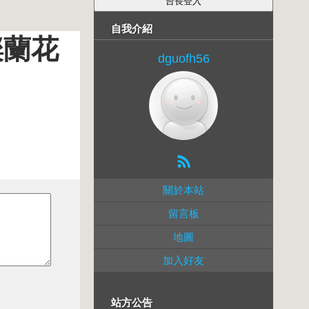
自我介紹
璨蘭花
dguofh56
關於本站
留言板
地圖
加入好友
站方公告