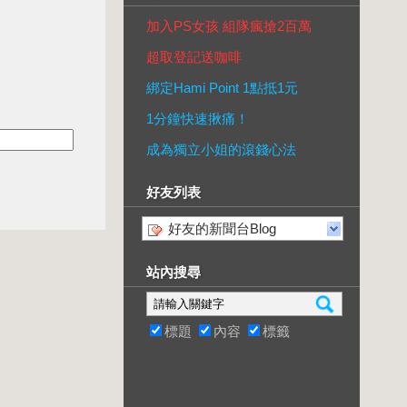
加入PS女孩 組隊瘋搶2百萬
超取登記送咖啡
綁定Hami Point 1點抵1元
1分鐘快速揪痛！
成為獨立小姐的滾錢心法
好友列表
好友的新聞台Blog
站內搜尋
標題
內容
標籤