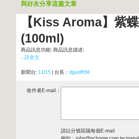
與好友分享這篇文章
【Kiss Aroma
(100ml)
商品訊息功能: 商品訊息描述:
...詳全文
新聞台:
11/15
| 台長：
dguofh56
收件者E-mail：
請以分號區隔每個E-mail
例如：john@pchome.com.tw;mary@