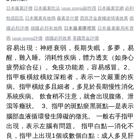
日本藤素評價
日本藤素吃法
japan tengsu
副作用
日本藤素官網
必利
勁屈臣氏
日本騰素有效嗎
藤素是什麼
西班牙金蒼蠅迷情液效果
德
國必邦評價
德國必邦有效嗎
日本藤素哪裡買
日本藤素藥局有賣
嗎
japan tengsu
評價
德國必邦效果
美國黑金評價
容易出現：
神經衰弱，長期失眠，多夢，易
醒，難入睡。
消耗性疾病，體力透支（如身心
疲勞綜合征）。
免疫功能差，容易感冒。
2、
指甲板橫紋
橫紋深粗者，表示一次嚴重的疾
病。
指甲橫紋多且細者，多見於長期慢性消化
系統疾病。 飲食稍不注意，就會出現腹痛、泄
瀉等癥狀。
3、指甲的斑點
瘀黑斑點—是表示
【
腦部血液循環發生障礙的徵兆。 一般右手指甲
出現，表示左腦有問題。 指甲白點—消化不
良，指甲上出現1個或數個白點：成人多見肝