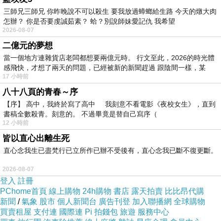
少，表示精力越差，這種人的臟腑功能低下，
三師兄三師兄 你昨晚說不可以殺生 要我放過蟑螂給生路 今天的燉大肉
怎辦？ 你是否要虔誠茹素？ 蛤？別說師妹愛記仇 我希望
氣血運行緩慢，容易疲勞乏力，精神不振，吸
2026-08-07
收功能差，面色蒼白，手腳厥冷，心驚，嗜
二億元的夢想
睡，容易感冒，反覆感冒，精力衰退，體質下
當一個地方連雜貨店老闆都想要兩億元時。 行文至此，2026的時光體
感飛快，才想了兩天的問題，已經被新的新聞趕過 跟陰間一樣，某
降，甚則痰濕停滯、氣滯血瘀、痰濕結節、腫
17 小時前
瘤。
2>熱底型 連小指也有半月痕者，半月痕
八十八頁的青春～序
增大均屬熱底型。
這種人的臟腑功能強壯身體
【序】 高中，我終於寫了高中 我刻意不看電影《夜校女生》，直到
書稿全數殺青。刻意的。 不過畢竟是替自己寫序（
素質較好。 但在病理情況下，則是陽氣偏盛，
12 小時前
臟腑功能亢進。 可見面紅，上火，煩躁，便
皆以直心出離生死
秘，易怒，口幹，食量大，不怕冷，好動，甚
直心念我生已盡梵行已立所作已辦不受後有，直心念我已斷不復更斷。
至血壓高、血糖高、中風。
德國必邦副作用
屈臣氏
美
2026-08-07
登入
註冊
國卡宴
正品日本藤素
日本藤素官網
日本藤素效果
日本藤素
/
藤
PChome首頁
線上購物
24h購物
書店
露天拍賣
比比昂代購
素
春藥
日本藤素正品
催情性藥
日本藤素
屈臣氏日本藤素
日本藤
新聞
/
氣象
股市
個人新聞台
廣告刊登
加入聯播網
全球購物
買賣租屋
支付連
國際連
Pi 拍錢包
旅遊
服務中心
素如何吸引臺灣男人
臺灣屈臣氏日本藤素
日本藤素藥局