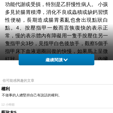
功能代謝或受損，特別是乙肝慢性病人。 小孩
多見於腸胃積滯，消化不良或蟲積或缺鈣習慣
性便秘，長期造成腸胃紊亂也會出現點狀白
點。
4、按壓指甲
一般而言恢復快的表示正
常，慢的表示體內有障礙用一隻手按壓住另一
隻指甲尖3秒，見指甲白色後放手，觀察5個手
指甲床下血液迴圈回復的快慢，如果馬上呈微
紅狀，則表示健康，說明血液迴圈順暢，內臟
繼續閱讀
機能活潑。 如果有1個指頭血液迴圈不良，則
與這一指頭相應的內臟問題有關。
你可能感興趣的文章
5、半月痕-正常
雙手8~10個手指要有半月痕。
權利
半月痕面積占指甲的1/5; 半月痕的顏色為奶白
不做事的人總堅持自己有說話的權利。
色，越白越好，表示精力越壯。
6、半月痕-不
12 小時前
正常
1>寒底型 無半月痕為寒底型。
半月痕越
藍玫友5