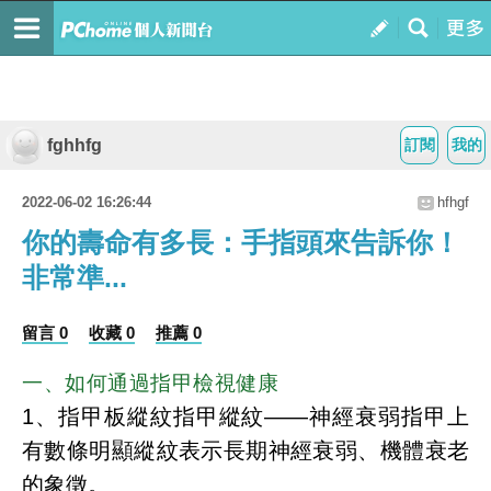
fghhfg
訂閱
我的
2022-06-02 16:26:44
hfhgf
你的壽命有多長：手指頭來告訴你！
非常準...
留言 0
收藏 0
推薦 0
一、如何通過指甲檢視健康
1、指甲板縱紋
指甲縱紋——神經衰弱
指甲上
有數條明顯縱紋表示長期神經衰弱、機體衰老
的象徵。