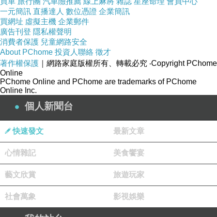
買車
旅行團
汽車險推薦
線上麻將
雜誌
星座命理
會員中心
3>寒热交替型(阴阳失调型)
半月痕的边界模糊
一元簡訊
直播達人
數位憑證
企業簡訊
不清，颜色逐渐接近甲体颜色者，属寒热交错
買網址
虛擬主機
企業郵件
廣告刊登
隱私權聲明
型或阴阳失调型。寒热交替型提示人体内有阴
消費者保護
兒童網路安全
阳偏盛衰的变化，寒热的变化可因保养的不同
About PChome
投資人聯絡
徵才
著作權保護
｜網路家庭版權所有、轉載必究
‧Copyright PChome
而异。
所谓“精足人壮(半月痕足)，精弱人病(半
Online
月痕变色)，精少人老(半月痕少)，精尽人亡”。
PChome Online and PChome are trademarks of PChome
Online Inc.
无半月痕的人即使暂时无病，也需要迅速补养
個人新聞台
身体。特别是只剩下拇指有半月痕时，体内正
在告诉你已经用“底油”了，需赶快加“油”了!
快速發文
最新文章
保健建议：精力的补充要靠优质中性蛋白质，
心情雜記
美食饗宴
如奶类、蛋类、豆类、鱼类和黑色性食物、种
子性、胚胎性食物，只要保证营养，坚持保
藝文欣賞
旅遊玩家
养，一般1个半月就在一个指甲长出，通常是
社會萬象
影視娛樂
先长拇指，以后依次食指、中指、环指、小
指，半年以后才能长满。但是，平常要注意休