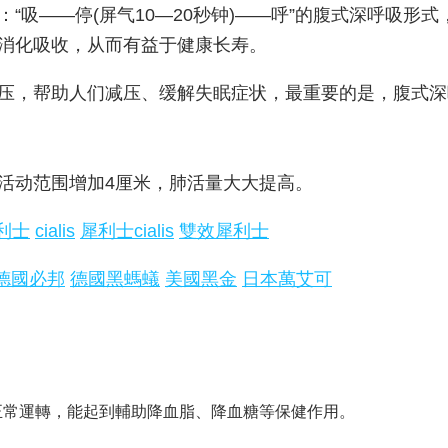
“吸——停(屏气10—20秒钟)——呼”的腹式深呼吸形式
消化吸收，从而有益于健康长寿。
压，帮助人们减压、缓解失眠症状，最重要的是，腹式深
活动范围增加4厘米，肺活量大大提高。
利士
cialis
犀利士cialis
雙效犀利士
德國必邦
德國黑螞蟻
美國黑金
日本萬艾可
正常運轉，能起到輔助降血脂、降血糖等保健作用。