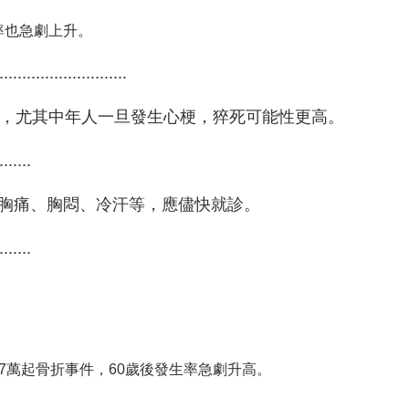
率也急劇上升。
............................
重，尤其中年人一旦發生心梗，猝死可能性更高。
.......
胸痛、胸悶、冷汗等，應儘快就診。
.......
7萬起骨折事件，60歲後發生率急劇升高。