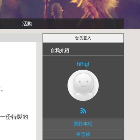
活動
自我介紹
hfhgf
前。
有一份特製的
關於本站
留言板