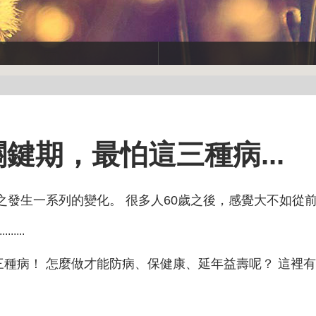
關鍵期，最怕這三種病...
隨之發生一系列的變化。 很多人60歲之後，感覺大不如從
.........
怕三種病！ 怎麼做才能防病、保健康、延年益壽呢？ 這裡