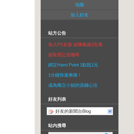
地圖
加入好友
站方公告
加入PS女孩 組隊瘋搶2百萬
超取登記送咖啡
綁定Hami Point 1點抵1元
1分鐘快速揪痛！
成為獨立小姐的滾錢心法
好友列表
好友的新聞台Blog
站內搜尋