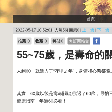
首頁
2022-05-17 10:52:01| 人氣56| 回應0 |
上一篇
|
下一篇
推薦
0
收藏
0
轉貼
0
訂閱站台
55~75歲，是壽命的
人到60，就進入了“花甲之年”，身體和心態都
...............................................................................................
其實，60歲以後是壽命關鍵期;過了60歲，最
健康指南，年過60必看！