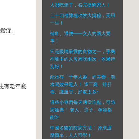
人都吃錯了，看完提醒家人！
二十四種雜糧功效大揭秘，受用
一生！
疏鬆症。
補血、通便——女人的兩大要
事！
它是眼睛最愛的食物之一，手機
不離手的人每周吃兩次，效果特
別好！
此物有「千年人參」的美譽，泡
水喝效果驚人！ 降三高、排肝
人患有老年癡
毒、護血管，好處太多~
這些小東西每天適當吃點，可防
病延壽！ 老人、孩子、孕婦都
能吃
中國名醫的防病方法！ 原來這
麼簡單，人人可學！