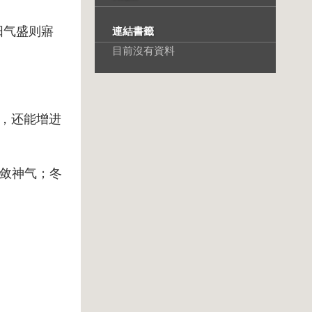
阳气盛则寤
連結書籤
目前沒有資料
日，还能增进
敛神气；冬