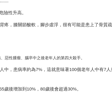
.......
危險性升高。
酸背疼，膝關節酸軟，腳步虛浮，很有可能是患上了骨質
病、惡性腫瘤、腦卒中之後老年人的第四大殺手。
人中，患病率約為7%，這就意味著100個老年人中有7
歲後增加到10%，80歲後會超過30%。