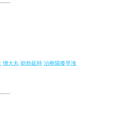
.......
大
增大丸
助勃延時
治療陽痿早洩
.......