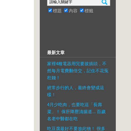
標題
內容
標籤
最新文章
家裡4種電器用完要拔插頭，不
然每月電費翻倍交，記住不花冤
枉錢！
經常步行的人，最終會變成這
樣！
4月少吃肉，也要吃這「長壽
菜」！ 保肝降壓清腸道... 百歲
名老中醫都在吃
吃豆腐最好不要放此物！ 很多