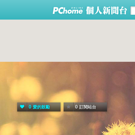
0
0
愛的鼓勵
訂閱站台