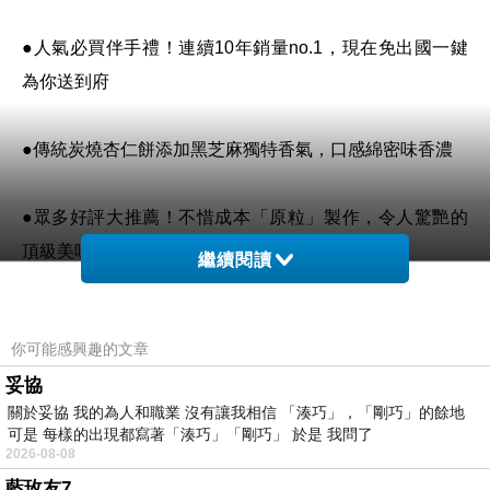
●人氣必買伴手禮！連續10年銷量no.1，現在免出國一鍵
為你送到府
●傳統炭燒杏仁餅添加黑芝麻獨特香氣，口感綿密味香濃
●眾多好評大推薦！不惜成本「原粒」製作，令人驚艷的
頂級美味
繼續閱讀
你可能感興趣的文章
情人節卡片怎麼寫
妥協
關於妥協 我的為人和職業 沒有讓我相信 「湊巧」，「剛巧」的餘地
可是 每樣的出現都寫著「湊巧」「剛巧」 於是 我問了
2026-08-08
澳門鉅記新口味！經典杏仁餅，團購網首賣！人
藍玫友7