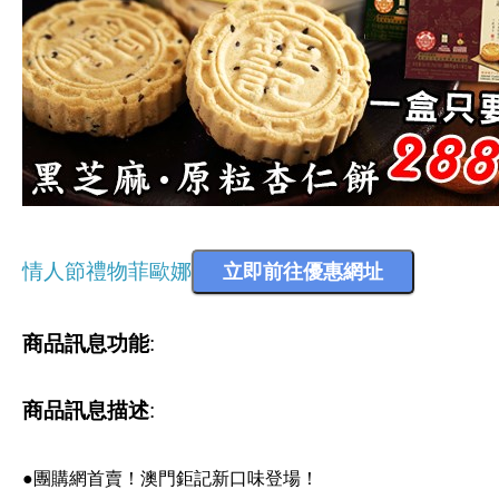
情人節禮物菲歐娜
商品訊息功能
:
商品訊息描述
:
●團購網首賣！澳門鉅記新口味登場！