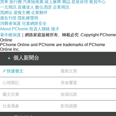
買車
旅行團
汽車險推薦
線上麻將
雜誌
星座命理
會員中心
一元簡訊
直播達人
數位憑證
企業簡訊
買網址
虛擬主機
企業郵件
廣告刊登
隱私權聲明
消費者保護
兒童網路安全
About PChome
投資人聯絡
徵才
■ 澳門人氣必買伴手禮 連續10年銷量no.1
著作權保護
｜網路家庭版權所有、轉載必究
‧Copyright PChome
Online
PChome Online and PChome are trademarks of PChome
【澳門鉅記】首創現場即製即賣炭燒杏仁餅和蛋
Online Inc.
卷而馳名。其中以杏仁餅最深受眾多老饕們的歡
個人新聞台
迎，更在2002年至今連續十年成為澳門手信食品
快速發文
最新文章
銷量冠軍！現在不必親到澳門，也不用托友人代
購，一鍵輕鬆送到府！
心情雜記
美食饗宴
藝文欣賞
旅遊玩家
社會萬象
影視娛樂