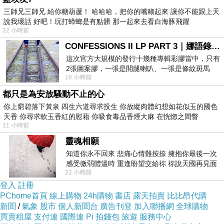
氣伴手禮立刻送到家！
三師兄三師兄 給你糖葫蘆！ 哈哈哈，把你的嘴糊起來 讓你不能跟上天
說我壞話 好吧！玩打蟑螂是有點髒 那一起來去看白海豚飛躍
22 小時前
CONFESSIONS II LP PART 3｜娜語錄II LP PART 3
這次官方大規模的發行十幾種專輯彩膠當中，只有
2張圖案膠，一張是開腿喇叭、一張是條紋斑馬
10 小時前
版；目前官網上只剩澳洲商店AU STORE
都只是為安放騷動不止的心
你上窮碧落下黃泉 四生六道尋求投生 你放縱肉體幻想如花似玉的國色
天香 你尋求軟玉香紅的慰藉 你吸食毒品香煙大麻 在恍惚之間瞥
11 小時前
靈魂相願
知道你永不回來 悲痛心情難按捺 擁抱你最後一次
感受微弱體溫時 重逢盼望交給祢 祢說天國再見面
22 小時前
此刻忍淚說別離 他日靈魂再
登入
註冊
PChome首頁
線上購物
24h購物
書店
露天拍賣
比比昂代購
新聞
/
氣象
股市
個人新聞台
廣告刊登
加入聯播網
全球購物
買賣租屋
支付連
國際連
Pi 拍錢包
旅遊
服務中心