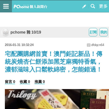
pchome 雜 10/19
訂閱
我的
2016-01-31 10:32:24
dfdqcn64
宅配團購網首賣！澳門鉅記新品！傳
統炭燒杏仁餅添加黑芝麻獨特香氣，
濃郁滋味入口鬆軟綿密，怎能錯過！
留言 0
收藏 0
推薦 0