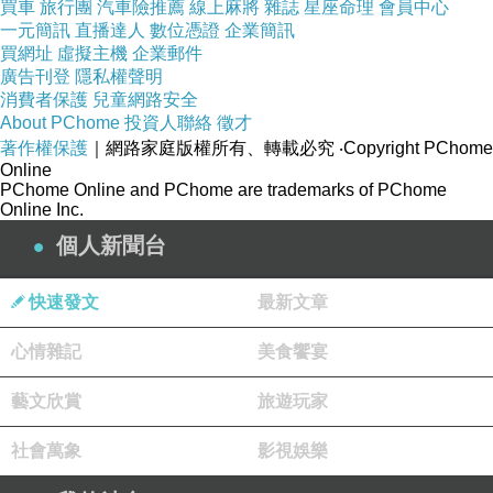
買車
旅行團
汽車險推薦
線上麻將
雜誌
星座命理
會員中心
一元簡訊
直播達人
數位憑證
企業簡訊
買網址
虛擬主機
企業郵件
廣告刊登
隱私權聲明
消費者保護
兒童網路安全
【EZstick】ASUS Transformer Book T100 HA
About PChome
投資人聯絡
徵才
著作權保護
專用 靜電式平板LCD液晶螢幕貼 (高清霧面螢幕
｜網路家庭版權所有、轉載必究
‧Copyright PChome
Online
貼)
PChome Online and PChome are trademarks of PChome
Online Inc.
【Disney迪士尼】APPLE iPad Mini3 大頭系列
個人新聞台
彩繪透明保護軟套-米奇
Coolive「特種部隊」iOS 安卓三合一OTG隨身
快速發文
最新文章
碟！8G
【baco】木製造型隨身碟木屐系列8G-男子漢
心情雜記
美食饗宴
ARKO 10.1吋 廣告機-數位相框 高畫質 自動播放
藝文欣賞
旅遊玩家
影片播放 DP101
社會萬象
影視娛樂