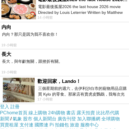
電影最後孤屋2026 the last house 2026 movie
Directed by Louis Leterrier Written by Matthew
14 小時前
Robinson Starring Greta Lee Wa
内向
内向？那只是因为我不喜欢你！
商品訊息簡述
:
19 小時前
⊕特殊超薄扁線設計，厚度約2.7mm
長大
⊕＆#42;解析度最高可達1440x900
長大，與年齡無關，跟挫折有關。
⊕＆#42;通過歐盟 RoHS環保認證
19 小時前
歡迎回家，Lando！
＆#42;特殊防干擾設計可減低內外部雜訊
三個星期前的週六，去伊利沙白市的寵物用品店購
買 Kylo 的零食。那家店有賣虎皮鸚鵡，我每次光
17 小時前
顧都會去看一下。他們偶爾會引進 C
＆#42;支援CRT顯示器及LCD顯示器
登入
註冊
PChome首頁
線上購物
24h購物
書店
露天拍賣
比比昂代購
新聞
/
氣象
股市
個人新聞台
廣告刊登
加入聯播網
全球購物
買賣租屋
支付連
國際連
Pi 拍錢包
旅遊
服務中心