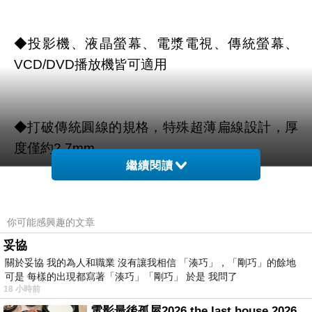
◆投影機、液晶螢幕、電漿電視、傳統螢幕、
VCD/DVD播放機皆可適用
◆打破傳統圓線的規格，特殊超薄扁線設計，厚
度僅約2.7mm
繼續閱讀
◆螢幕專用D-SUB 15PIN 公對母高級訊號加強連
你可能感興趣的文章
接線，解析度最高可達1440x900
妥協
關於妥協 我的為人和職業 沒有讓我相信 「湊巧」，「剛巧」的餘地
可是 每樣的出現都寫著「湊巧」「剛巧」 於是 我問了
18 小時前
◆特殊防干擾設計可減低內外部雜訊
電影最後孤屋2026 the last house 2026 movie