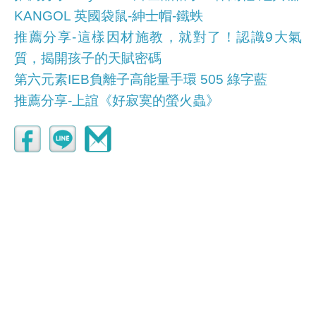
KANGOL 英國袋鼠-紳士帽-鐵蛈
推薦分享-這樣因材施教，就對了！認識9大氣
質，揭開孩子的天賦密碼
第六元素IEB負離子高能量手環 505 綠字藍
推薦分享-上誼《好寂寞的螢火蟲》