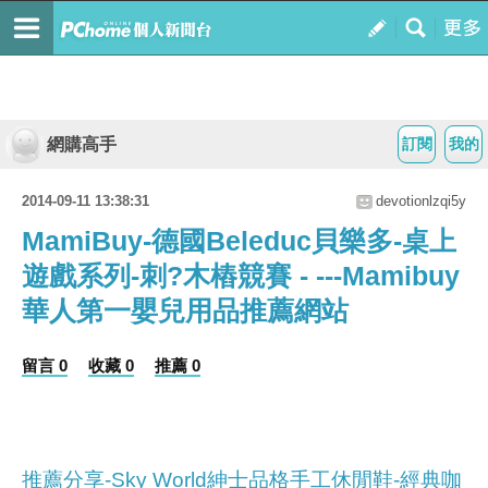
網購高手
訂閱
我的
2014-09-11 13:38:31
devotionlzqi5y
MamiBuy-德國Beleduc貝樂多-桌上
遊戲系列-刺?木樁競賽 - ---Mamibuy
華人第一嬰兒用品推薦網站
留言 0
收藏 0
推薦 0
推薦分享-Sky World紳士品格手工休閒鞋-經典咖