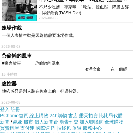
不只少吃鹽！專家曝「1吃法」控血壓、降膽固醇
- 得舒飲食(DASH Diet)
2026-08-08
https://www.facebook.com/dietitiansophia/
posts/157966
逢場作戲
一個人表情生動是因為他需要逢場作戲。
2026-08-08
◎偷懶的風車
■寓言故事 ◎偷懶的風車
⊕潘文良 在一個經
15 小時前
常颳風的山丘上—&m
遙控器
愧疚感只是别人装在你身上的一把遥控器。
2026-08-08
登入
註冊
PChome首頁
線上購物
24h購物
書店
露天拍賣
比比昂代購
新聞
/
氣象
股市
個人新聞台
廣告刊登
加入聯播網
全球購物
買賣租屋
支付連
國際連
Pi 拍錢包
旅遊
服務中心