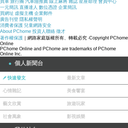
買車
旅行團
汽車險推薦
線上麻將
雜誌
星座命理
會員中心
一元簡訊
直播達人
數位憑證
企業簡訊
買網址
虛擬主機
企業郵件
廣告刊登
隱私權聲明
消費者保護
兒童網路安全
About PChome
投資人聯絡
徵才
著作權保護
｜網路家庭版權所有、轉載必究
‧Copyright PChome
Online
PChome Online and PChome are trademarks of PChome
Online Inc.
個人新聞台
快速發文
最新文章
心情雜記
美食饗宴
藝文欣賞
旅遊玩家
社會萬象
影視娛樂