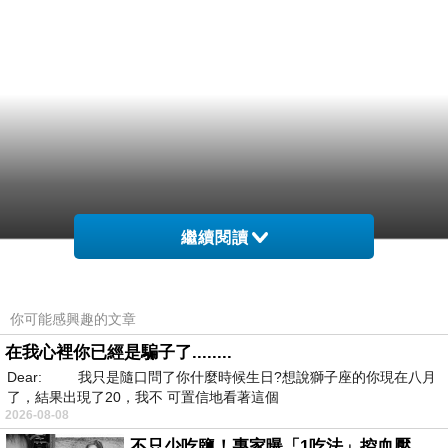
繼續閱讀
你可能感興趣的文章
在我心裡你已經是騙子了........
Dear: 我只是隨口問了你什麼時候生日?想說獅子座的你現在八月
了，結果出現了20，我不 可置信地看著這個
2026-08-08
不只少吃鹽！專家曝「1吃法」控血壓、降膽固醇 - 得舒飲食(DASH Diet)