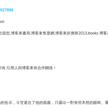
0027898
on
歡迎您,博客來書局,博客來售票網,博客來折價券2013,books 博
所有,引用人與博客來有合作關係！
諭的告示，斗笠遮住了他的面龐，只露出一對有些木然的眼眸。