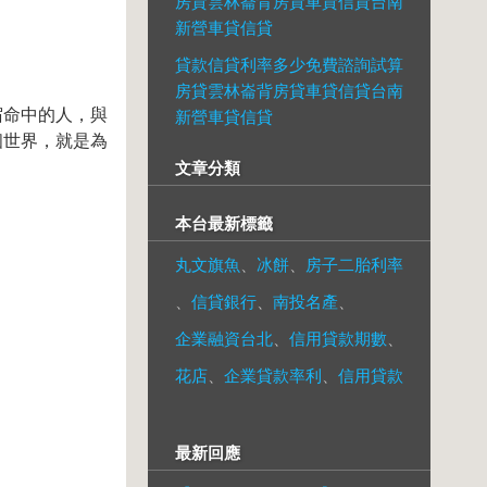
房貸雲林崙背房貸車貸信貸台南
新營車貸信貸
貸款信貸利率多少免費諮詢試算
房貸雲林崙背房貸車貸信貸台南
宿命中的人，與
新營車貸信貸
個世界，就是為
文章分類
本台最新標籤
丸文旗魚
、
冰餅
、
房子二胎利率
、
信貸銀行
、
南投名產
、
企業融資台北
、
信用貸款期數
、
花店
、
企業貸款率利
、
信用貸款
最新回應