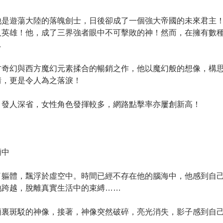
他是遊蕩大陸的落魄劍士，日後卻成了一個強大帝國的未來君主
人英雄！他，成了三界強者眼中不可擊敗的神！然而，在擁有數
…
方奇幻與西方魔幻元素揉合的暢銷之作，他以魔幻般的想像，構
情，更是令人為之落淚！
》發人深省，女性角色發揮較多，網路點擊率亦屢創新高！
廟中
了軀體，飄浮於虛空中。時間已經不存在他的腦海中，他感到自
地跨越，脫離真實生活中的束縛……
廟裏斑駁的神像，接著，神像突然破碎，亮光消失，影子感到自