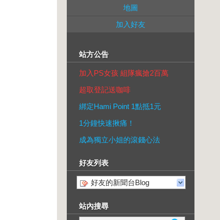
地圖
加入好友
站方公告
加入PS女孩 組隊瘋搶2百萬
超取登記送咖啡
綁定Hami Point 1點抵1元
1分鐘快速揪痛！
成為獨立小姐的滾錢心法
好友列表
好友的新聞台Blog
站內搜尋