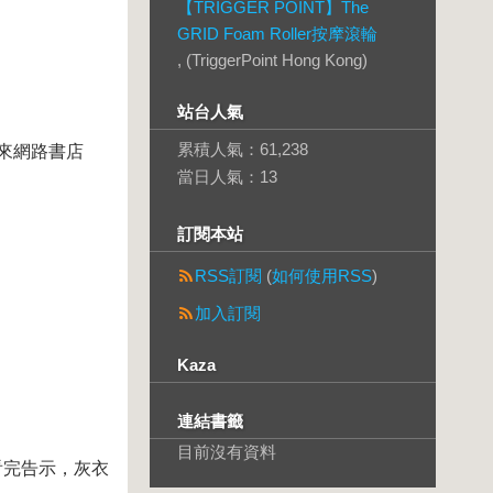
【TRIGGER POINT】The
GRID Foam Roller按摩滾輪
, (TriggerPoint Hong Kong)
站台人氣
累積人氣：
61,238
客來網路書店
當日人氣：
13
訂閱本站
RSS訂閱
(
如何使用RSS
)
加入訂閱
Kaza
連結書籤
目前沒有資料
看完告示，灰衣