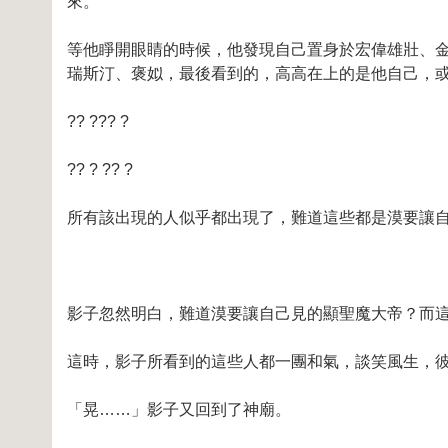
來。
等他睜開眼睛的時候，他發現自己置身於宏偉雄壯、
瑞斯汀、褒姒，最後看到的，高高在上的是他自己，
?? ??? ?
?? ? ?? ?
所有該出現的人似乎都出現了，難道這些都是漠要讓
影子忽然明白，難道漠要讓自己見的顯聖魔大帝？而
這時，影子所看到的這些人都一團和氣，談笑風生，
「晃……」影子又回到了神廟。