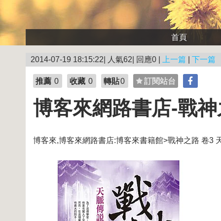
首頁
2014-07-19 18:15:22| 人氣62| 回應0 |
上一篇
|
下一篇
推薦
0
收藏
0
轉貼
0
訂閱站台
博客來網路書店-戰神
博客來,博客來網路書店:博客來書籍館>戰神之路 卷3 