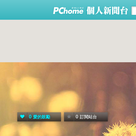
0
0
愛的鼓勵
訂閱站台