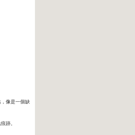
枯，像是一個缺
點痕跡。