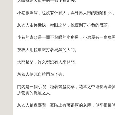
人轉身朝大街旁的一條小巷走去。
小巷很幽深，也沒有什麼人，與外界大街的喧鬧相比
灰衣人走路極快，轉眼之間，他便到了小巷的盡頭。
小巷的盡頭是一間不起眼的小房屋，小房屋有一扇烏
灰衣人用拉環敲打著烏黑的大門。
大門緊閉，許久都沒有人來開門。
灰衣人便兀自推門進了去。
門內是一個小院，種著幾盆花草，花草之中還長著些
少營養的乾瘦之人。
灰衣人踏過臺階，臺階上有著很厚的灰塵，似乎很長