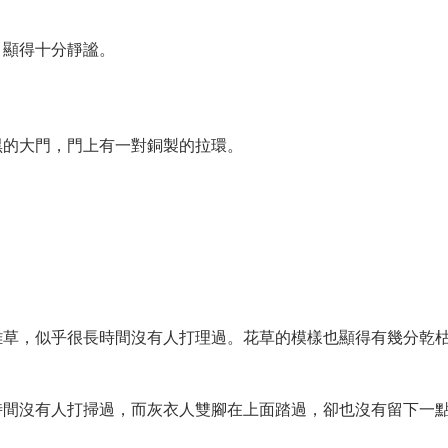
，顯得十分靜謐。
黑的大門，門上有一對銅製的拉環。
雜草，似乎很長時間沒有人打理過。花草的模樣也顯得有幾分乾
時間沒有人打掃過，而灰衣人雙腳在上面踏過，卻也沒有留下一