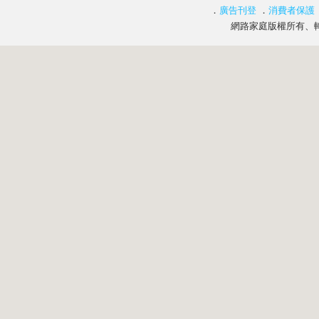
．
廣告刊登
．
消費者保護
網路家庭版權所有、轉載必究 