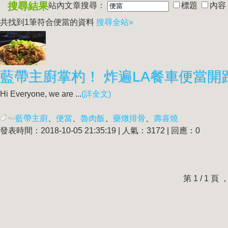
搜尋結果
站內文章搜尋：
標題
內容
共找到1筆符合
便當
的資料
搜尋全站»
藍帶主廚掌杓！ 炸遍LA餐車
便當
開
Hi Everyone, we are ...
(詳全文)
藍帶主廚
、
便當
、
魯肉飯
、
藥燉排骨
、
壽喜燒
發表時間：2018-10-05 21:35:19 | 人氣：3172 | 回應：0
第 1 / 1 