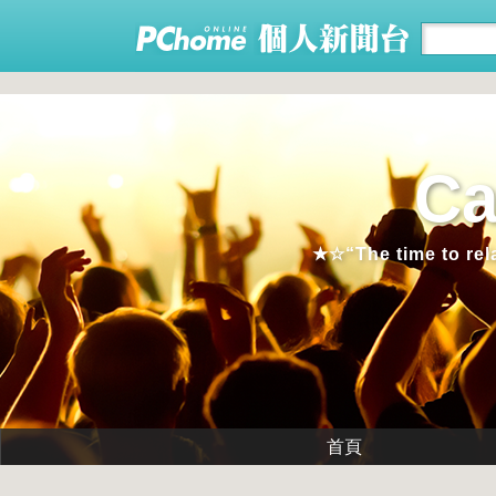
C
★☆“The time to rel
首頁