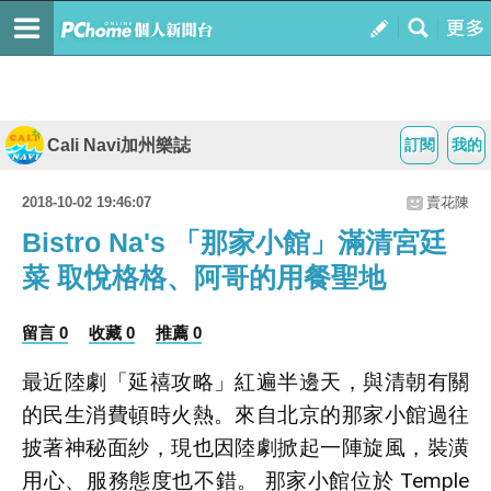
Cali Navi加州樂誌
訂閱
我的
2018-10-02 19:46:07
賣花陳
Bistro Na's 「那家小館」滿清宮廷
菜 取悅格格、阿哥的用餐聖地
留言 0
收藏 0
推薦 0
最近陸劇「延禧攻略」紅遍半邊天，與清朝有關
的民生消費頓時火熱。來自北京的那家小館過往
披著神秘面紗，現也因陸劇掀起一陣旋風，裝潢
用心、服務態度也不錯。 那家小館位於 Temple 