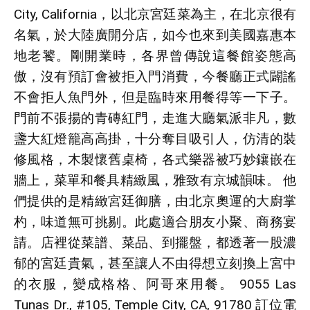
City, California，以北京宮廷菜為主，在北京很有
名氣，於大陸廣開分店，如今也來到美國嘉惠本
地老饕。剛開業時，各界曾傳說這餐館姿態高
傲，沒有預訂會被拒入門消費，今餐廳正式闢謠
不會拒人魚門外，但是臨時來用餐得等一下子。 
門前不張揚的青磚紅門，走進大廳氣派非凡，數
盞大紅燈籠高高掛，十分奪目吸引人，仿清的裝
修風格，木製懷舊桌椅，各式樂器被巧妙鑲嵌在
牆上，菜單和餐具精緻風，雅致有京城韻味。 他
們提供的是精緻宮廷御膳，由北京奧運的大廚掌
杓，味道無可挑剔。此處適合朋友小聚、商務宴
請。店裡從菜譜、菜品、到擺盤，都透著一股濃
郁的宮廷貴氣，甚至讓人不由得想立刻換上宮中
的衣服，變成格格、阿哥來用餐。 9055 Las 
Tunas Dr., #105, Temple City, CA, 91780 訂位電