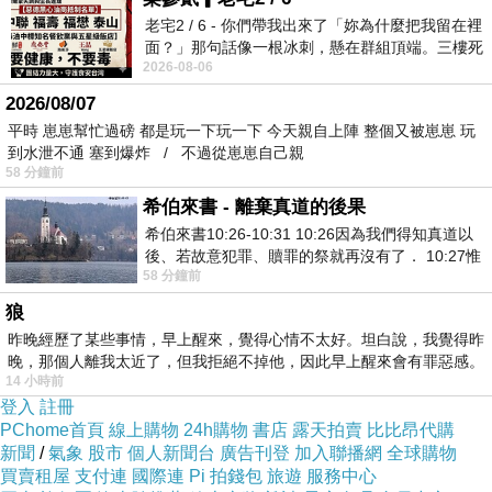
老宅2 / 6 - 你們帶我出來了「妳為什麼把我留在裡
面？」那句話像一根冰刺，懸在群組頂端。三樓死
2026-08-06
死盯著照片裡的人。那個人確實站在
2026/08/07
平時 崽崽幫忙過磅 都是玩一下玩一下 今天親自上陣 整個又被崽崽 玩
到水泄不通 塞到爆炸 / 不過從崽崽自己親
58 分鐘前
希伯來書 - 離棄真道的後果
希伯來書10:26-10:31 10:26因為我們得知真道以
後、若故意犯罪、贖罪的祭就再沒有了． 10:27惟
58 分鐘前
有戰懼等候審判和那燒滅眾敵人的烈火
狼
昨晚經歷了某些事情，早上醒來，覺得心情不太好。坦白說，我覺得昨
晚，那個人離我太近了，但我拒絕不掉他，因此早上醒來會有罪惡感。
加州名廚料理餐廳PRAWN
上一篇：
14 小時前
登入
註冊
藍帶主廚掌杓！ 炸遍LA餐車便當開跑
下一篇：
PChome首頁
線上購物
24h購物
書店
露天拍賣
比比昂代購
新聞
/
氣象
股市
個人新聞台
廣告刊登
加入聯播網
全球購物
買賣租屋
支付連
國際連
Pi 拍錢包
旅遊
服務中心