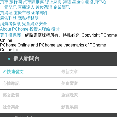
買車
旅行團
汽車險推薦
線上麻將
雜誌
星座命理
會員中心
一元簡訊
直播達人
數位憑證
企業簡訊
買網址
虛擬主機
企業郵件
廣告刊登
隱私權聲明
消費者保護
兒童網路安全
About PChome
投資人聯絡
徵才
著作權保護
｜網路家庭版權所有、轉載必究
‧Copyright PChome
Online
PChome Online and PChome are trademarks of PChome
Online Inc.
個人新聞台
快速發文
最新文章
心情雜記
美食饗宴
藝文欣賞
旅遊玩家
社會萬象
影視娛樂