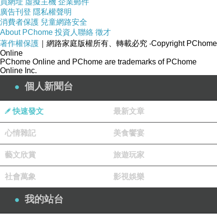
買網址
虛擬主機
企業郵件
廣告刊登
隱私權聲明
消費者保護
兒童網路安全
About PChome
投資人聯絡
徵才
著作權保護
｜網路家庭版權所有、轉載必究
‧Copyright PChome
Online
PChome Online and PChome are trademarks of PChome
Online Inc.
個人新聞台
快速發文
最新文章
心情雜記
美食饗宴
藝文欣賞
旅遊玩家
社會萬象
影視娛樂
我的站台