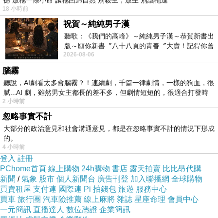
德 放牠一條小命 讓牠回歸自然 別殺生，放生 別讓牠進
18 小時前
祝賀～純純男子漢
聽歌：《我們的高峰》～純純男子漢～恭賀新書出
版～願你新書〞八十八頁的青春〞大賣！記得你曾
2012年台灣腳底按摩初體驗
上一篇：
2026-08-06
經在我的版留言…「好讚的圖^^感覺大家
腦霧
聖地牙哥 Kids Free month
下一篇：
聽說，AI劇看太多會腦霧？！連續劇，千篇一律劇情，一樣的狗血，很
膩...AI 劇，雖然男女主都長的差不多，但劇情短短的，很適合打發時
2 小時前
忽略事實不計
大部分的政治意見和社會溝通意見，都是在忽略事實不計的情況下形成
的。
4 小時前
登入
註冊
PChome首頁
線上購物
24h購物
書店
露天拍賣
比比昂代購
新聞
/
氣象
股市
個人新聞台
廣告刊登
加入聯播網
全球購物
買賣租屋
支付連
國際連
Pi 拍錢包
旅遊
服務中心
買車
旅行團
汽車險推薦
線上麻將
雜誌
星座命理
會員中心
一元簡訊
直播達人
數位憑證
企業簡訊