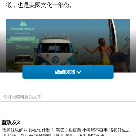
徵，也是美國文化一部份。
繼續閱讀
你可能感興趣的文章
mobile
藍玫友3
玫師妹玫師妹 妳在忙什麼？ 滿院子裡瞎跑 小蟑螂不礙事 培養好生之