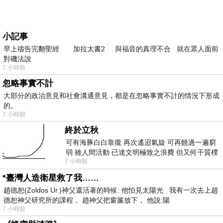
小記事
早上禱告完翻聖經 加拉太書2 與福音的真理不合 就在眾人面前
對磯法說
7 小時前
忽略事實不計
大部分的政治意見和社會溝通意見，都是在忽略事實不計的情況下形成
的。
7 小時前
終於立秋
可有海豚白白靠攏 再次遙迢氣旋 可再饒過一遍窮
弱 雖人間活動 已達文明極致之浪費 但又何干質樸
7 小時前
者 只能白白陪葬
*臺灣人造衛星救了我……
趙德恕(Zoldos Ur.)神父還活著的時候: 他怕見太陽光 我有一次去上趙
德恕神父研究所的課程， 趙神父把窗簾放下， 他說:陽
7 小時前