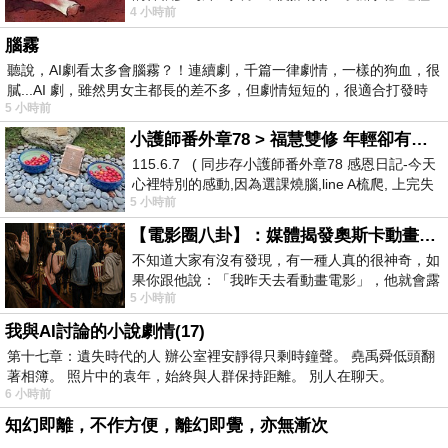
4 小時前
驚世駭俗的神通法門 也未必讀
腦霧
聽說，AI劇看太多會腦霧？！連續劇，千篇一律劇情，一樣的狗血，很
膩...AI 劇，雖然男女主都長的差不多，但劇情短短的，很適合打發時
5 小時前
小護師番外章78 > 福慧雙修 年輕卻有個老靈魂 ㄑ金剛經〉podcast
115.6.7 ( 同步存小護師番外章78 感恩日記-今天
心裡特別的感動,因為選課燒腦,line A梳爬, 上完失
5 小時前
智課的她,特來傾
【電影圈八卦】：媒體揭發奧斯卡動畫項目投票醜聞！好萊塢為什麼看不起動畫電影？
不知道大家有沒有發現，有一種人真的很神奇，如
果你跟他說：「我昨天去看動畫電影」，他就會露
5 小時前
出一種慈祥的微笑，然後問你是不是陪小
我與AI討論的小說劇情(17)
第十七章：遺失時代的人 辦公室裡安靜得只剩時鐘聲。 堯禹舜低頭翻
著相簿。 照片中的袁年，始終與人群保持距離。 別人在聊天。
6 小時前
知幻即離，不作方便，離幻即覺，亦無漸次