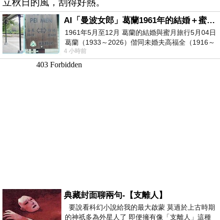
立秋日的風，刮得好熱。
AI「曼波女郎」葛蘭1961年的結婚＋蜜月旅行 #戀上老電影 #葛蘭 #粟子
1961年5月至12月 葛蘭的結婚與蜜月旅行5月04日
葛蘭（1933～2026）偕同未婚夫高福全（1916～
4 小時前
2004）乘郵輪赴倫敦6月15日於英國倫敦St.S
典藏封面聊兩句-【支離人】
要說看科幻小說給我的最大啟蒙 莫過於上古時期
的神祇多為外星人了 即便擁有像「支離人」這種