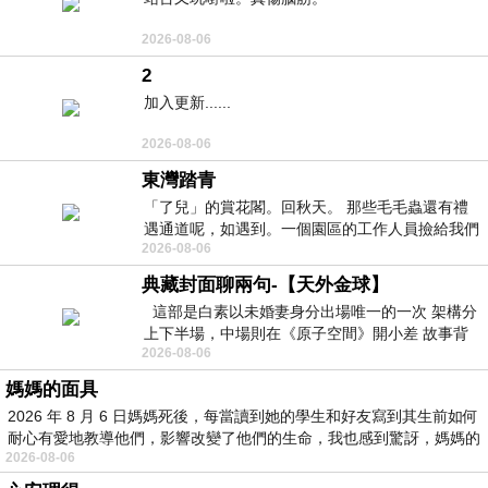
2026-08-06
2
加入更新......
2026-08-06
東灣踏青
「了兒」的賞花閣。回秋天。 那些毛毛蟲還有禮
遇通道呢，如遇到。一個園區的工作人員撿給我們
2026-08-06
細賞。
典藏封面聊兩句-【天外金球】
這部是白素以未婚妻身分出場唯一的一次 架構分
上下半場，中場則在《原子空間》開小差 故事背
2026-08-06
景影射西藏境外流亡 地下組織
媽媽的面具
2026 年 8 月 6 日媽媽死後，每當讀到她的學生和好友寫到其生前如何
耐心有愛地教導他們，影響改變了他們的生命，我也感到驚訝，媽媽的
2026-08-06