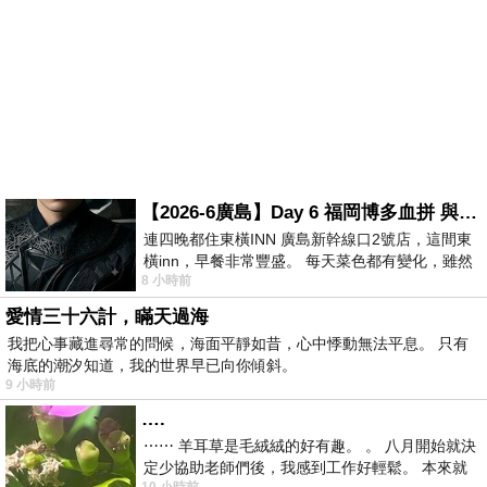
【2026-6廣島】Day 6 福岡博多血拼 與機場接送少年司機深夜對談
連四晚都住東橫INN 廣島新幹線口2號店，這間東
橫inn，早餐非常豐盛。 每天菜色都有變化，雖然
8 小時前
看到工作人員拿出料理包加熱，但
愛情三十六計，瞞天過海
我把心事藏進尋常的問候，海面平靜如昔，心中悸動無法平息。 只有
海底的潮汐知道，我的世界早已向你傾斜。
9 小時前
….
⋯⋯ 羊耳草是毛絨絨的好有趣。 。 八月開始就決
定少協助老師們後，我感到工作好輕鬆。 本來就
10 小時前