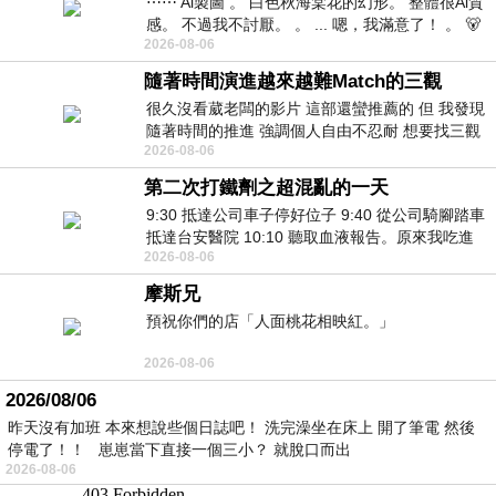
⋯⋯ Ai製圖 。 白色秋海棠花的幻形。 整體很Ai質
感。 不過我不討厭。 。 ... 嗯，我滿意了！ 。 🐻
2026-08-06
昨中
隨著時間演進越來越難Match的三觀
很久沒看葳老闆的影片 這部還蠻推薦的 但 我發現
隨著時間的推進 強調個人自由不忍耐 想要找三觀
2026-08-06
接近的不要說對象 連朋友都超
第二次打鐵劑之超混亂的一天
9:30 抵達公司車子停好位子 9:40 從公司騎腳踏車
抵達台安醫院 10:10 聽取血液報告。原來我吃進
2026-08-06
去的 B12 彌可保並非沒有吸收而是超
摩斯兄
預祝你們的店「人面桃花相映紅。」
2026-08-06
2026/08/06
昨天沒有加班 本來想說些個日誌吧！ 洗完澡坐在床上 開了筆電 然後
停電了！！ 崽崽當下直接一個三小？ 就脫口而出
2026-08-06