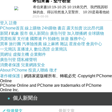
希伯來書 - 堅守盼望
希伯來書10:19-10:25 10:19弟兄們、我們既因耶
穌的血、得以坦然進入至聖所、 10:20是藉着他給
2026-08-06
我們開了一條又新又活的路從幔子經過
登入
註冊
PChome首頁
線上購物
24h購物
書店
露天拍賣
比比昂代購
新聞
/
氣象
股市
個人新聞台
廣告刊登
加入聯播網
全球購物
買賣租屋
支付連
國際連
Pi 拍錢包
旅遊
服務中心
買車
旅行團
汽車險推薦
線上麻將
雜誌
星座命理
會員中心
一元簡訊
直播達人
數位憑證
企業簡訊
買網址
虛擬主機
企業郵件
廣告刊登
隱私權聲明
消費者保護
兒童網路安全
About PChome
投資人聯絡
徵才
著作權保護
｜網路家庭版權所有、轉載必究
‧Copyright PChome
Online
PChome Online and PChome are trademarks of PChome
Online Inc.
個人新聞台
快速發文
最新文章