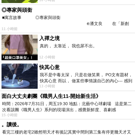
不是我的工作啊。 真
◎專家與頭銜
■寓言故事 ◎專家與頭銜
⊕潘文良 在「新創
11 小時前
之谷」裡——
入禪之境
真的， 太靠近， 我也尿不出。
12 小時前
快其心意
我不是中毒太深， 只是在做笑果， PO文有題材，
快其心意 而以， 做某些事情讓自己的內心--- 感到
13 小時前
愉快。
面白大丈夫劇團《職男人生11-開始新生活》
時間：2026年7月31日，周五19:30 地點：北藝中心球劇場 這是第二
次看該團《職男人生》系列的現場演出，感覺新鮮度、喜劇感
15 小時前
。讀後。
看完三樓的老宅2雖然明天才有後記其實中間到第三集有停更幾天才又