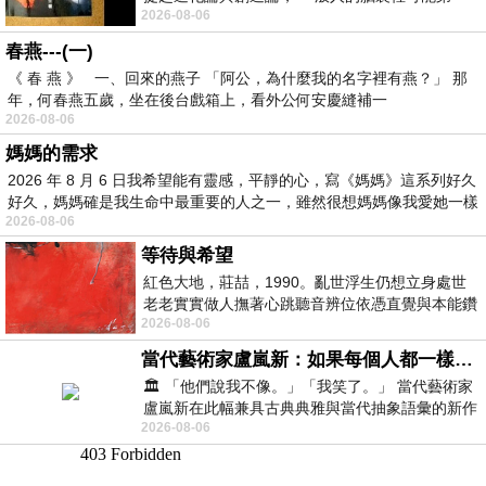
2026-08-06
時間就有「 進化論很科
春燕---(一)
《 春 燕 》 一、回來的燕子 「阿公，為什麼我的名字裡有燕？」 那
年，何春燕五歲，坐在後台戲箱上，看外公何安慶縫補一
2026-08-06
媽媽的需求
2026 年 8 月 6 日我希望能有靈感，平靜的心，寫《媽媽》這系列好久
好久，媽媽確是我生命中最重要的人之一，雖然很想媽媽像我愛她一樣
2026-08-06
等待與希望
紅色大地，莊喆，1990。亂世浮生仍想立身處世
老老實實做人撫著心跳聽音辨位依憑直覺與本能鑽
2026-08-06
向裂隙的亮處探索另一個心聲另一個共鳴的
當代藝術家盧嵐新：如果每個人都一樣，這世界該有多無聊？
🏛️ 「他們說我不像。」「我笑了。」 當代藝術家
盧嵐新在此幅兼具古典典雅與當代抽象語彙的新作
2026-08-06
中，以沈靜的藍色空間為背景，描繪了