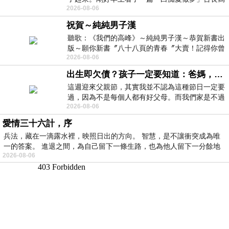
2026-08-06
的貼文，在回顧年輕時瘋狂愛上
祝賀～純純男子漢
聽歌：《我們的高峰》～純純男子漢～恭賀新書出
版～願你新書〞八十八頁的青春〞大賣！記得你曾
2026-08-06
經在我的版留言…「好讚的圖^^感覺大家
出生即欠債？孩子一定要知道：爸媽，其實我不欠你們
這週迎來父親節，其實我並不認為這種節日一定要
過，因為不是每個人都有好父母。而我們家是不過
2026-08-06
節的，平時也沒什麼儀式感，生活趨近冷
愛情三十六計，序
兵法，藏在一滴露水裡，映照日出的方向。 智慧，是不讓衝突成為唯
一的答案。 進退之間，為自己留下一條生路，也為他人留下一分餘地
2026-08-06