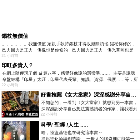
錫杖無價值
。。。。。。我無價值 須親手執持錫杖才得以滅除煩惱 錫杖你修的，
己力因力是正力，佛像也是你修的，己力因力是正力，佛光普照也是
21 小時前
印旺多貴人？
在網上隨便玩了個 ai 算八字，感覺好像說的還蠻準……。主要是說我
命盤結構「印星」太旺，印星代表長輩、知識、資源、保護……等，所
22 小時前
好書推薦《女大當家》深深感謝分享自己想法震撼讀者的作家，讓我看到不同樣貌的家庭！
不知怎的，一看到《女大當家》就想到另一本書，
深深感謝分享自己想法震撼讀者的作家，讓我看到
22 小時前
不同樣貌的家庭！ 《女大
科學/ 聖經 /人生 .....
哈，怪盜基德也在研究這本書～ _ _ _ _ _ _ _ 一
提起進化論與創造論， 一般人的腦袋裡可能第一