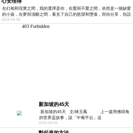
心安理得
在幻相和現實之間，我的選擇是你，在愛與不愛之間，依然是一個缺愛
的小孩，在夢與清醒之間，看見了自己的慾望和墮落，與你分享，你説
2026-08-06
新加坡的45天
新加坡的45天 文/林玉鳳 上一篇用佛得角
的世界盃故事，談「中葡平台」這
2026-08-06
動起來的方法