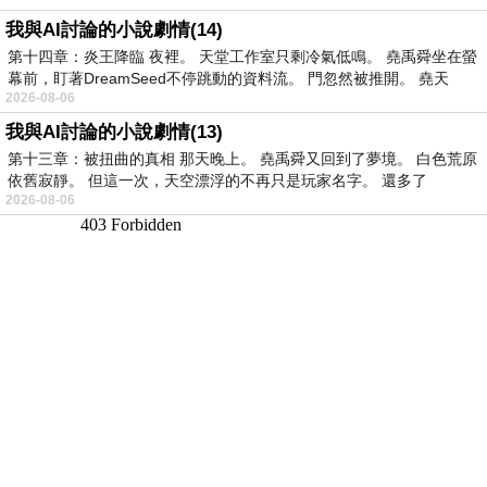
我與AI討論的小說劇情(14)
第十四章：炎王降臨 夜裡。 天堂工作室只剩冷氣低鳴。 堯禹舜坐在螢
幕前，盯著DreamSeed不停跳動的資料流。 門忽然被推開。 堯天
2026-08-06
我與AI討論的小說劇情(13)
第十三章：被扭曲的真相 那天晚上。 堯禹舜又回到了夢境。 白色荒原
依舊寂靜。 但這一次，天空漂浮的不再只是玩家名字。 還多了
2026-08-06