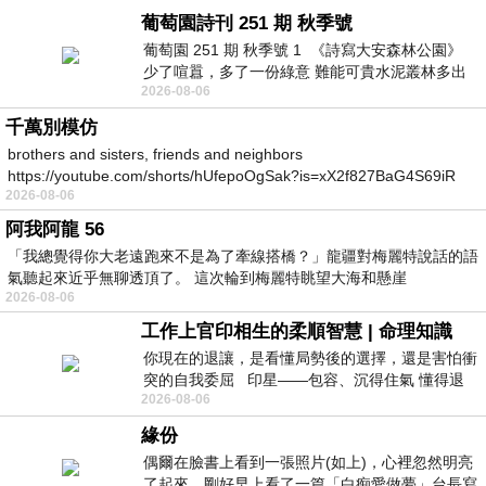
葡萄園詩刊 251 期 秋季號
葡萄園 251 期 秋季號 1 《詩寫大安森林公園》
少了喧囂，多了一份綠意 難能可貴水泥叢林多出
2026-08-06
一
千萬別模仿
brothers and sisters, friends and neighbors
https://youtube.com/shorts/hUfepoOgSak?is=xX2f827BaG4S69iR
2026-08-06
https
阿我阿龍 56
「我總覺得你大老遠跑來不是為了牽線搭橋？」龍疆對梅麗特說話的語
氣聽起來近乎無聊透頂了。 這次輪到梅麗特眺望大海和懸崖
2026-08-06
工作上官印相生的柔順智慧 | 命理知識
你現在的退讓，是看懂局勢後的選擇，還是害怕衝
突的自我委屈 印星——包容、沉得住氣 懂得退
2026-08-06
一步觀察，不會
緣份
偶爾在臉書上看到一張照片(如上)，心裡忽然明亮
了起來。剛好早上看了一篇「白痴愛做夢」台長寫