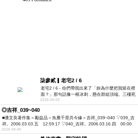
柒參貳▎老宅2 / 6
老宅2 / 6 - 你們帶我出來了「妳為什麼把我留在裡
面？」那句話像一根冰刺，懸在群組頂端。三樓死
2026-08-06
死盯著照片裡的人。那個人確實站在
◎吉祥_039~040
■潘文良著作集＞勵益品＞魚雁千里共今緣＞吉祥_039~040 ▽039_吉
祥。2006.03.03.五 12:59:17 ▽040_吉祥。2006.03.16.四 00:00:
2026-08-06