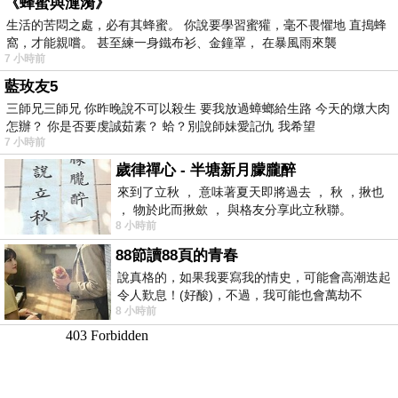
《蜂蜜與漣漪》
生活的苦悶之處，必有其蜂蜜。 你說要學習蜜獾，毫不畏懼地 直搗蜂
窩，才能親嚐。 甚至練一身鐵布衫、金鐘罩， 在暴風雨來襲
7 小時前
藍玫友5
三師兄三師兄 你昨晚說不可以殺生 要我放過蟑螂給生路 今天的燉大肉
怎辦？ 你是否要虔誠茹素？ 蛤？別說師妹愛記仇 我希望
7 小時前
歲律禪心 - 半塘新月朦朧醉
來到了立秋 ， 意味著夏天即將過去 ， 秋 ，揪也
， 物於此而揪歛 ， 與格友分享此立秋聯。
8 小時前
88節讀88頁的青春
說真格的，如果我要寫我的情史，可能會高潮迭起
令人歎息！(好酸)，不過，我可能也會萬劫不
8 小時前
復...，每天跪鍵盤還是被判了花心的罪