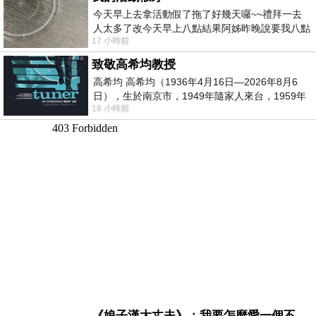
今天早上去拿活動假了拖了好幾天囉~~禮拜一去
人太多了改今天早上八點結果阿姊昨晚說要我八點
17 小時前
去西螺農會~回到莿桐都8點半多了
致敬高希均教授
高希均 高希均（1936年4月16日—2026年8月6
日），生於南京市，1949年隨家人來台，1959年
18 小時前
赴美深造並取得經濟發展博士學位。曾任
《娘子漢大丈夫》：我要怎麼愛一個不存在的人？