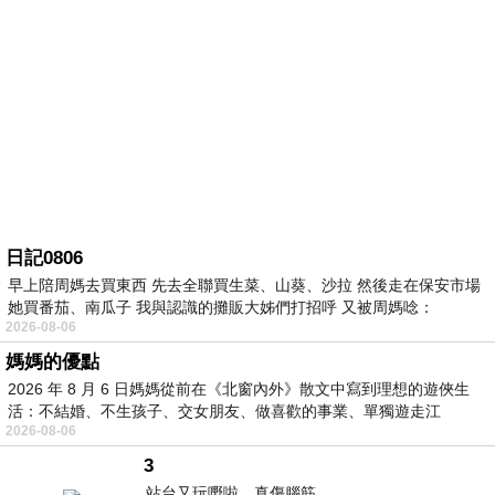
日記0806
早上陪周媽去買東西 先去全聯買生菜、山葵、沙拉 然後走在保安市場
她買番茄、南瓜子 我與認識的攤販大姊們打招呼 又被周媽唸：
2026-08-06
媽媽的優點
2026 年 8 月 6 日媽媽從前在《北窗內外》散文中寫到理想的遊俠生
活：不結婚、不生孩子、交女朋友、做喜歡的事業、單獨遊走江
2026-08-06
湖⋯⋯，
3
站台又玩嘢啦。真傷腦筋。