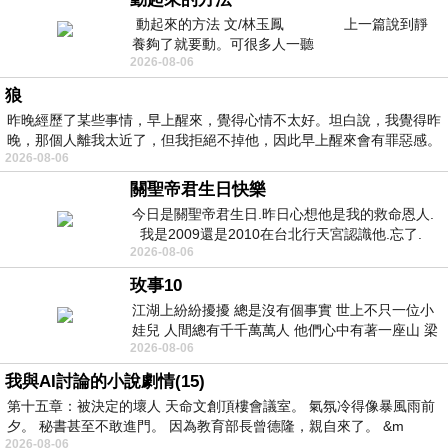
動起來的方法 文/林玉鳳 上一篇說到靜
養夠了就要動。可很多人一聽
2026-08-06
狼
昨晚經歷了某些事情，早上醒來，覺得心情不太好。坦白說，我覺得昨
晚，那個人離我太近了，但我拒絕不掉他，因此早上醒來會有罪惡感。
2026-08-06
關聖帝君生日快樂
今日是關聖帝君生日.昨日心想他是我的救命恩人.
我是2009還是2010在台北行天宮認識他.忘了.
2026-08-06
一個奇摩交友的網友學
玫事10
江湖上紛紛擾擾 總是沒有個事實 世上不只一位小
娃兒 人間總有千千萬萬人 他們心中有著一座山 梁
2026-08-06
山佛山泰華衡恆嵩 一山之高
我與AI討論的小說劇情(15)
第十五章：被決定的壞人 天命文創頂樓會議室。 氣氛冷得像暴風雨前
夕。 秘書甚至不敢進門。 因為教育部長曾德隆，親自來了。 &m
2026-08-06