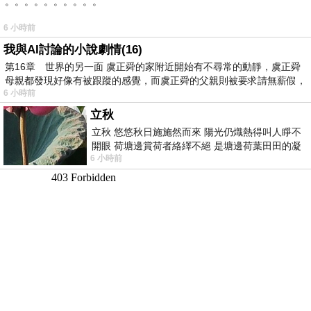
。。。。。。。。。。
6 小時前
我與AI討論的小說劇情(16)
第16章 世界的另一面 虞正舜的家附近開始有不尋常的動靜，虞正舜
母親都發現好像有被跟蹤的感覺，而虞正舜的父親則被要求請無薪假，
6 小時前
立秋
立秋 悠悠秋日施施然而來 陽光仍熾熱得叫人睜不
開眼 荷塘邊賞荷者絡繹不絕 是塘邊荷葉田田的凝
6 小時前
望 風中飄逸的是映日荷花別樣紅