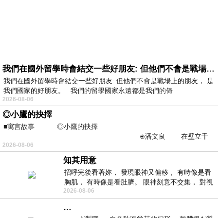
我們在國外留學時會結交一些好朋友: 但他們不會是戰場上的朋友
我們在國外留學時會結交一些好朋友: 但他們不會是戰場上的朋友， 是
我們國家的好朋友。 我們的留學國家永遠都是我們的倚
2026-08-06
◎小鷹的抉擇
■寓言故事 ◎小鷹的抉擇
⊕潘文良 在壁立千
2026-08-06
仞的懸崖上，有一座遮天蔽
知其用意
招呼完後看著妳， 發現眼神又偏移， 有時像是看
胸肌， 有時像是看肚臍。 眼神刻意不交集， 對視
2026-08-06
視線不對齊， 讓我很難不
…