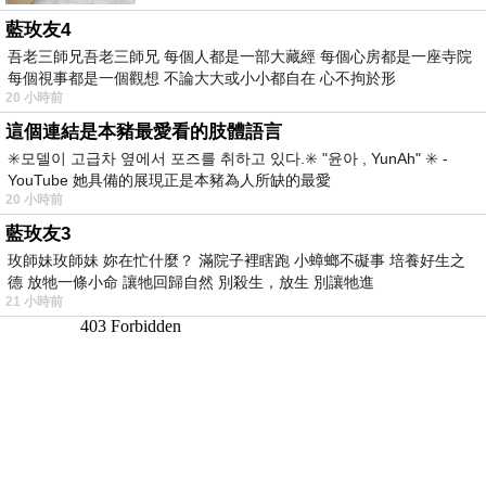
藍玫友4
吾老三師兄吾老三師兄 每個人都是一部大藏經 每個心房都是一座寺院
每個視事都是一個觀想 不論大大或小小都自在 心不拘於形
20 小時前
這個連結是本豬最愛看的肢體語言
✳️모델이 고급차 옆에서 포즈를 취하고 있다.✳️ "윤아 , YunAh" ✳️ -
YouTube 她具備的展現正是本豬為人所缺的最愛
20 小時前
藍玫友3
玫師妹玫師妹 妳在忙什麼？ 滿院子裡瞎跑 小蟑螂不礙事 培養好生之
德 放牠一條小命 讓牠回歸自然 別殺生，放生 別讓牠進
21 小時前