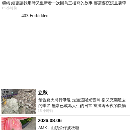
繼續 續更讓我那時又重新看一次因為三樓寫的故事 都需要沉浸且要帶
15 小時前
有
立秋
預告夏天將行漸遠 走過這陽光普照 卻又充滿逝去
的季節 無常已成為人生的日常 當擁著今夜的歡暢
15 小時前
舒心 轉眼驟成昨日 而明晨 太陽
2026.08.06
AMK - 山頂公仔波板糖