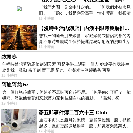
「我們之間，是命中註定的。」「但我們才初次見
面。」「聽好，我是戀愛高手、情史豐富，我很清
18 小時前
楚這種感覺，你我之間的那種感覺，現
【漫時生活內湖店】內湖不限時餐廳推薦｜捷運港墘站美食，聚餐、約會、家庭聚會首選，正餐甜點一次滿足
想找一間適合朋友聚會、家庭聚餐或情侶約會的內
湖不限時餐廳嗎？位於捷運港墘站附近的漫時生活
18 小時前
內湖店，從捷運站步行約4分鐘即可抵
致青春
年輕時曾想著騎馬仗劍闖天涯 可是半路上遇到一個人 她說要許我終生
於是我一激動 當了劍 賣了馬 從此一心柴米油鹽醬醋茶 可當
18 小時前
阿龍阿我 57
第一個任務很簡單，但這並不意味著它很容易。「你準備好了吧？」龍
疆問。然後他看著緋忘我努力克制住翻白眼的衝動。 「當然。從
19 小時前
彥五郎事件簿二百六十三:Club
重石不再只是歲月的累積，更能像標籤一般，標籤
越多，反而更能像是勳章一般，加冕著榮耀萬丈。
19 小時前
習慣一如縱容，成了再難輕輕放下的罪證