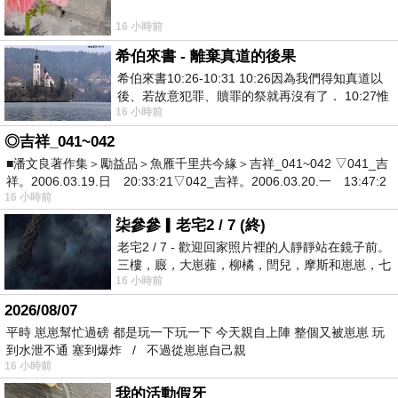
16 小時前
希伯來書 - 離棄真道的後果
希伯來書10:26-10:31 10:26因為我們得知真道以
後、若故意犯罪、贖罪的祭就再沒有了． 10:27惟
16 小時前
有戰懼等候審判和那燒滅眾敵人的烈火
◎吉祥_041~042
■潘文良著作集＞勵益品＞魚雁千里共今緣＞吉祥_041~042 ▽041_吉
祥。2006.03.19.日 20:33:21▽042_吉祥。2006.03.20.一 13:47:2
16 小時前
柒參參▎老宅2 / 7 (終)
老宅2 / 7 - 歡迎回家照片裡的人靜靜站在鏡子前。
三樓，廄，大崽蕥，柳橘，閆兒，摩斯和崽崽，七
16 小時前
個人整整齊齊地站在鏡框之外，如同
2026/08/07
平時 崽崽幫忙過磅 都是玩一下玩一下 今天親自上陣 整個又被崽崽 玩
到水泄不通 塞到爆炸 / 不過從崽崽自己親
16 小時前
我的活動假牙