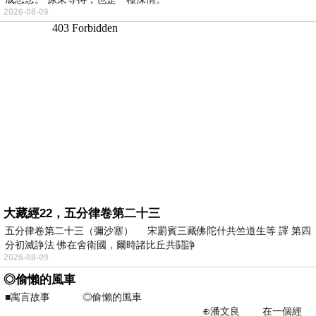
2026-08-09
大藏經22，五分律卷第二十三
五分律卷第二十三（彌沙塞） 宋罽賓三藏佛陀什共竺道生等 譯 第四
分初滅諍法 佛在舍衛國，爾時諸比丘共鬪諍
2026-08-09
◎偷懶的風車
■寓言故事 ◎偷懶的風車
⊕潘文良 在一個經