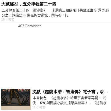
大藏經22，五分律卷第二十四
五分律卷第二十四（彌沙塞） 宋罽賓三藏佛陀什共竺道生等 譯 第四
分之二羯磨法下 佛在拘舍彌城，爾時有一比
10 小時前
沈默《超能水滸：魯達傳》電子書，暗黑宇宙新章，一一五年八月璀璨上架！
本書特色 《超能水滸》暗黑宇宙新章再開！ 武
俠、奇幻與間諜小說的撞擊與相容！！ 《超能水
11 小時前
滸》系列第四部變幻登場