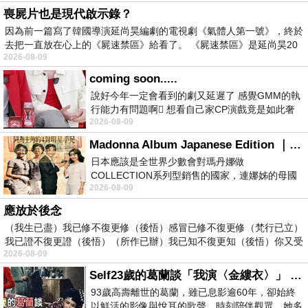
喪屍片也是現代啟示錄？
因為前一篇寫了韓國導演延尚昊編劇的電視劇《氣體人第一號》，終於
去把一直放在心上的《屍速禁區》給看了。 《屍速禁區》是延尚昊20
2026-08-09
coming soon.....
說好今年一定會看到的劇又延遲了 感覺GMM的執
行能力有問題啊🫩 想看自己家CP演戲竟是如此奢
2026-08-09
侈的事 GMM你說看看啊😑 先把劇放
Madonna Album Japanese Edition ｜瑪丹娜專輯們2026年日本版重發系列
日本應該是全世界少數會對瑪丹娜做
COLLECTION系列型銷售的國家，連娜姊的母國
2026-08-09
美國都沒對她這樣過，這全拜在他們到現在唱片
應放於後念
（我生已盡）我已修不復更修（後悟）感冒已修不復更修（梵行已立）
我已證不復更證（後悟）（所作已辦）我已知不復更知（後悟）你又受
2026-08-09
Self23歲的葛蘭談「我演〈金縷衣〉」 #戀上老電影 #粟子 #葛蘭
93歲高壽離世的葛蘭，雖已息影逾60年，卻始終
以鮮活的影像與悅耳的歌聲，時刻陪伴觀眾。她多