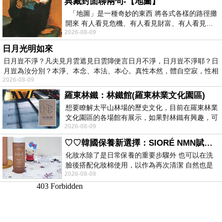
典藏封面聊兩句-【地圖】
「地圖」是一種奇妙的東西 將各式各樣的路徑攤
開來 有人看見危機、有人看見財富、有人看見…
2026-08-09
從中可以發掘出不同的
日月光明如來
日月豈不淨？凡夫見月雲遮見日雲障便言日月不淨，日月豈不淨耶？日
月豈為汝分別？本淨、本念、本法、本心。真性本然，體自空寂，性相
2026-08-09
羅東林鐵：林鐵館(羅東林業文化園區)
想要瞭解太平山林場的歷史文化，目前在羅東林業
文化園區的各場館有展示，如果對林鐵有興趣，可
2026-08-09
以到林鐵館。 這裡展示從山下
♡♡韓國保養新選擇：SIORÉ NMN賦活泡泡化妝水♡♡
化妝水除了是日常保養的重要步驟外 也可以在洗
臉後搭配化妝棉使用，以作為再次清潔 自然也是
2026-08-09
我的保養必備品項 不過，我對於化妝