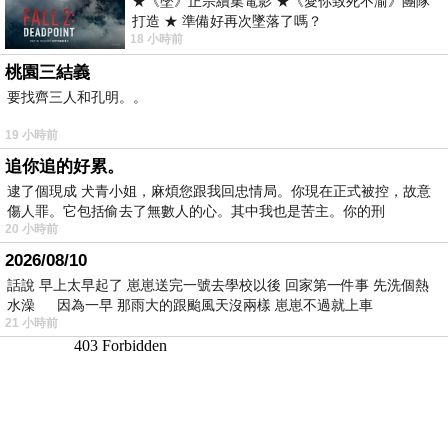
★《墜》正宗續集電影 ★《愛你致死不渝》團隊
打造 ★ 準備好再次墜落了嗎？
18 小時前
桃園三結義
要找齊三人和孔明。。
19 小時前
追你追的好累。
逮了個現成 犬青小姐，麻煩您跟我回忠情局。你現在正式被控，故意
傷人罪。它包括偷去了無數人的心。其中我也是苦主。你的刑
20 小時前
2026/08/10
話說 早上太早起了 崽崽送完一號去學校以後 回家第一件事 先洗個熱
水澡 因為一早 那雨大的跟颱風天沒兩樣 崽崽不過就上車
21 小時前