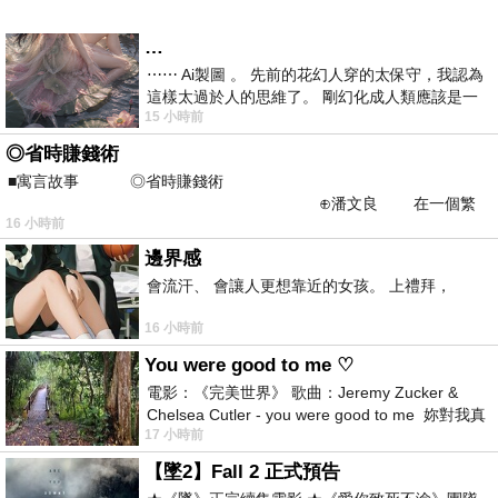
…
⋯⋯ Ai製圖 。 先前的花幻人穿的太保守，我認為
這樣太過於人的思維了。 剛幻化成人類應該是一
15 小時前
絲不掛吧？ 當然這樣是創不出
◎省時賺錢術
■寓言故事 ◎省時賺錢術
⊕潘文良 在一個繁
16 小時前
華的商業街上，有兩家傳統
邊界感
會流汗、 會讓人更想靠近的女孩。 上禮拜，
16 小時前
You were good to me ♡
電影：《完美世界》 歌曲：Jeremy Zucker &
Chelsea Cutler - you were good to me 妳對我真
17 小時前
好 因
【墜2】Fall 2 正式預告