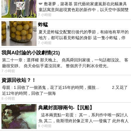
🪽 敷著夢，築著基 當代藝術家盧嵐新在此幅兼具
童話寓意與超現實色彩的新作中，以天空中張開雙
7 小時前
翼的神聖形象與地面上聚集的人群對話，
蚱蜢
夏天是蚱蜢交配繁衍後代的季節，有綠地有草坪的
地方，都可以看見蚱蜢的身影 這一隻小蚱蜢，停
7 小時前
在車頂上，怎麼樣小心驅趕，都無動
我與AI討論的小說劇情(21)
第二十一章：選擇權 那天晚上。 堯禹舜回到家後，一句話都沒說。 客
廳很安靜。 堯天命似乎還沒回來。 整個房子只剩冰冷燈光。
7 小時前
資源回收站？！
母親 : 1.回收了一個酒鬼，花了近15年的時間，擺脫... 2.又花了
近12年的時間，回收了一個海
8 小時前
典藏封面聊兩句-【沉船】
這本兩賣點一彩蛋： 其一，系列作中唯一探討人
魚 其二，衛斯理終於像正常人──發瘋了 此外有人
9 小時前
在南極打死北極熊（@《地心