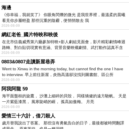
海邊
《你幸福，我就笑了》 你眼角閃爍的微光 是我世界裡，最溫柔的晨曦
看見你步履輕盈 那些沉重的陰霾，便悄悄散去 我
2026-08-09
網紅老爸_國片特映和映後
在北市信義威秀第六廳參加特映+影人劇組見面會，影片精彩劇情峰迴
路轉、對白貼切現實有意涵、背景音樂映襯劇情、武打動作認真不含
2026-08-09
糊、
0803&0807走讀新屋巷弄
Went to Xinwu in the morning today, but cannot find the one I have
to interview. 早上前往新屋，炎熱高溫卻沒找到圖書館、區公所
2026-08-09
阿我阿龍 59
海平面盤桓的旋鷹， 沙灘上細碎的貝殼， 同樣矯健的遠方馳帆。 天是
一片紫藍漆黑， 風寒陡峭的崕， 孤高如傲梅。 月亮
2026-08-09
愛情三十六計，借刀殺人
歲月替我說出了答案。 那些沒有勇氣告白的日子，最後都被時間翻譯
成思念。 原來等待，也是一種深情。