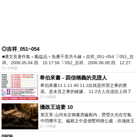
◎吉祥_051~054
■潘文良著作集＞勵益品＞魚雁千里共今緣＞吉祥_051~054 ▽051_吉
祥。2006.05.04.四 15:17:56 ▽052_吉祥。2006.06.08.四 12:27:
21 小時前
希伯來書 - 因信稱義的見證人
希伯來書11:1-11:40 11:1信就是所望之事的實
底、是未見之事的確據。 11:2古人在這信上得了
21 小時前
美好的證據。 11:3我們因着信、就知道
攝政王追妻 10
第五章 山河未定御書房偏殿內，熒瑩火光在空氣
中閃爍不定。偏殿之中是個暫時辦公處，供攝政王
21 小時前
於皇宮內廷裡處理公務已然很多年。房內
0809