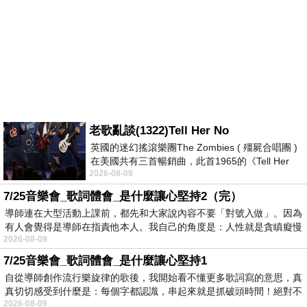
老歌亂談(1322)Tell Her No
英國的迷幻搖滾樂團The Zombies ( 殭屍合唱團 )
在美國共有三首暢銷曲，此首1965的《Tell Her
2026-08-09
No》即為其中之一，在告示牌百大單曲
7/25音樂會_歌詞體會_是什麼讓心堅持2（完）
導師連在大型活動上課前，都先和大家說內容不要「對號入做」。因為
有人會覺得是導師在指責他本人。我自己的角度是：人性就是貪瞋癡慢
2026-08-09
7/25音樂會_歌詞體會_是什麼讓心堅持1
自從導師創作流行樂旋律的歌後，我開始看不懂更多歌詞寫的意思，真
真切切感受到什麼是：每個字都認識，串起來就是抓破頭時間！絕對不
2026-08-09