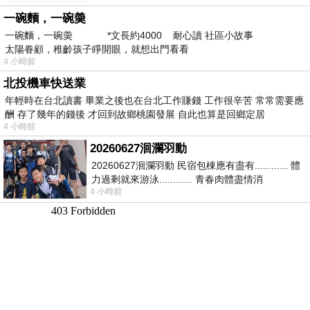
新」
一碗麵，一碗羮
一碗麵，一碗羮 *文長約4000 耐心讀 社區小故事
太陽眷顧，稚齡孩子睜開眼，就想出門看看
4 小時前
北投機車快送業
年輕時在台北讀書 畢業之後也在台北工作賺錢 工作很辛苦 常常需要應
酬 存了幾年的錢後 才回到故鄉桃園發展 自此也算是回鄉定居
4 小時前
20260627洄瀾羽動
20260627洄瀾羽動 民宿包棟應有盡有............ 體
力過剩就來游泳............ 青春肉體盡情消
4 小時前
磨............ 晚餐不必