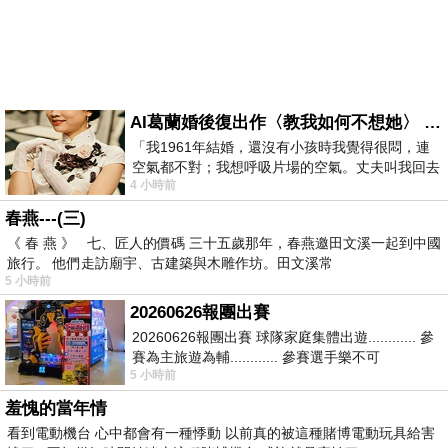
AI葛蘭婚後復出作〈教我如何不想她〉 #戀上老電影 #葛蘭 #粟子
「我1961年結婚，還沒有小孩時我覺得很悶，連
空氣都不對；我想呼吸片場的空氣。丈夫叫我回去
4 小時前
試試看……拍了〈教我如何不想她〉（1963
春燕---(三)
《 春 燕 》 七、匠人的價碼 三十五歲那年，春燕邀田文溪一起到中國
旅行。 他們走訪廟宇、古建築與木雕作坊。田文溪常
5 小時前
20260626報團出賽
20260626報團出賽 球隊家庭集體出遊............ 參
賽為主旅遊為輔............ 參賽選手樂不可
5 小時前
支............ 賽前旅遊
羞愧的當年情
看到電動機台 心中都會有一種悸動 以前真的被這種賭博電動玩具給害