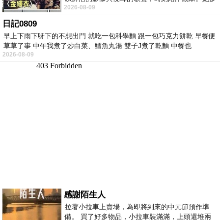
2026-08-09
才多藝、陽光開朗的形象，不僅保留在電影
日記0809
早上下雨下呀下的不想出門 就吃一包科學麵 跟一包巧克力餅乾 早餐便
草草了事 中午我煮了炒白菜、鱈魚丸湯 雙子J煮了乾麵 中餐也
2026-08-09
感謝陌生人
拉著小拉車上賣場，為即將到來的中元節預作準
備。 買了好多物品，小拉車裝滿滿，上頭還堆兩