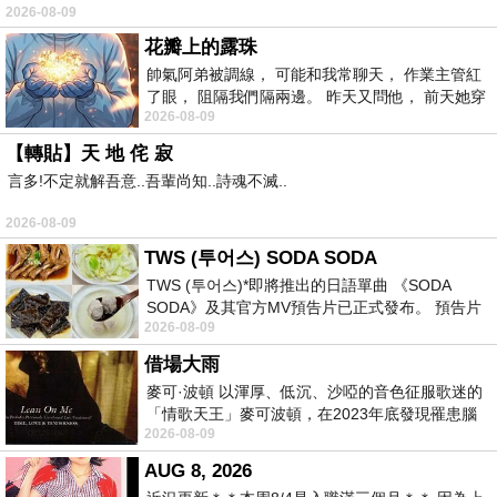
2026-08-09
常颳風的山丘上—&m
花瓣上的露珠
帥氣阿弟被調線， 可能和我常聊天， 作業主管紅
了眼， 阻隔我們隔兩邊。 昨天又問他， 前天她穿
2026-08-09
什麼顏色衣服， 不經
【轉貼】天 地 侘 寂
言多!不定就解吾意..吾輩尚知..詩魂不滅..
2026-08-09
TWS (투어스) SODA SODA
TWS (투어스)*即將推出的日語單曲 《SODA
SODA》及其官方MV預告片已正式發布。 預告片
2026-08-09
一經發布， 就引發了粉絲們對這次夏季回
借場大雨
麥可·波頓 以渾厚、低沉、沙啞的音色征服歌迷的
「情歌天王」麥可波頓，在2023年底發現罹患腦
2026-08-09
瘤「祈禱早日康復，一切都好」。
AUG 8, 2026