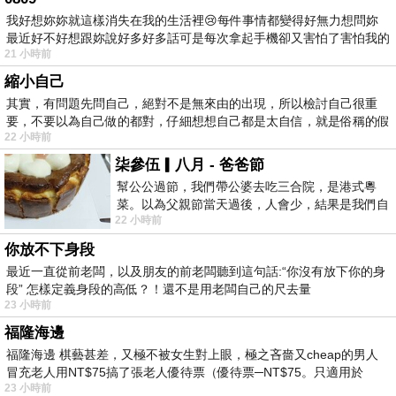
我好想妳妳就這樣消失在我的生活裡😢每件事情都變得好無力想問妳
最近好不好想跟妳說好多好多話可是每次拿起手機卻又害怕了害怕我的
21 小時前
出現
縮小自己
其實，有問題先問自己，絕對不是無來由的出現，所以檢討自己很重
要，不要以為自己做的都對，仔細想想自己都是太自信，就是俗稱的假
22 小時前
柒參伍▎八月 - 爸爸節
幫公公過節，我們帶公婆去吃三合院，是港式粵
菜。以為父親節當天過後，人會少，結果是我們自
22 小時前
己想多了。人陸續地進，滿滿都是人，個人
你放不下身段
最近一直從前老闆，以及朋友的前老闆聽到這句話:“你沒有放下你的身
段” 怎樣定義身段的高低？！還不是用老闆自己的尺去量
23 小時前
福隆海邊
福隆海邊 棋藝甚差，又極不被女生對上眼，極之吝嗇又cheap的男人
冒充老人用NT$75搞了張老人優待票（優待票─NT$75。只適用於
23 小時前