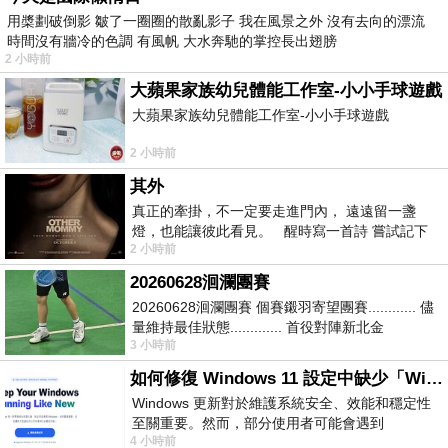
用槳劃破倒影 皺了一圈圈的散亂影子 我在風景之外 沒有去向的漂流
時間沒有牆冷的色調 有風帆 大水奔馳的掌控長出翅膀
2 小時前
大蘋果家族幼兒體能工作室-小小手球遊戲
大蘋果家族幼兒體能工作室-小小手球遊戲
2 小時前
其外
真正的牽掛，不一定要走進門內， 遠遠留一盞
燈，也能讓彼此看見。 醒時寫一首詩 嘗試記下
2 小時前
寂寞 卻只能記下它的附屬物 原
20260628洄瀾團賽
20260628洄瀾團賽 個賽鎩羽寄望團賽............ 儘
量維持最佳狀態............. 首役對陣新北金
3 小時前
龍............. 跨境群
如何修復 Windows 11 設定中缺少「Windows 更新」？
Windows 更新對於維護系統安全、效能和穩定性
至關重要。然而，部分使用者可能會遇到
4 小時前
Windows 11 設定應用程式中缺少「Windows 更