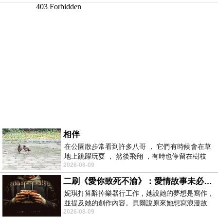
相伴
在公園散步常看到許多八哥 ， 它們有時候會在草
地上跳躍玩耍 ， 然後飛翔 ，有時也停留在樹枝
2026-08-09
上，它們身軀是咖啡色的，鳥喙是黃色
二刷《愛你致死不渝》：愛情故事未必是浪漫故事
妮琪打算辭掉樂器行工作，她說她的夢想是寫作，
並提及她的創作內容。貝爾說原來她想寫浪漫故
2026-08-09
事，妮琪回應：「不是浪漫故事，是愛情