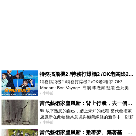
特務搞飛機2 /特務打爆機2 /OK老闆娘2 OK! Madam: Bon Voyage
特務搞飛機2 /特務打爆機2 /OK老闆娘2 OK!
Madam: Bon Voyage 導演 李澈河 監製 金允美
7 小時前
劇本 申鉉成 主演 嚴正化 朴誠雄
當代藝術家盧嵐新：背上行囊，去一個沒有人認識你的地方——看風景，也遇見渴望出發的自己
🎒 放下熟悉的自己，踏上未知的旅程 當代藝術家
盧嵐新在此幅極具意境與極簡線條的新作中，以顆
7 小時前
粒感豐富的灰綠粗糙背景，搭配凝練且具
當代藝術家盧嵐新：敷著夢、築著基——讓筆觸成為存在過的證據，將相遇的溫度熔鑄成新的模樣