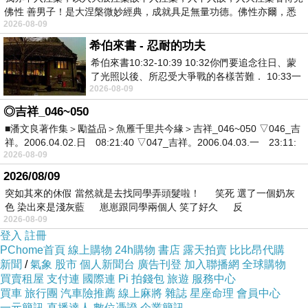
佛性 善男子！是大涅槃微妙經典，成就具足無量功德。佛性亦爾，悉
2026-08-09
希伯來書 - 忍耐的功夫
希伯來書10:32-10:39 10:32你們要追念往日、蒙
了光照以後、所忍受大爭戰的各樣苦難． 10:33一
2026-08-09
面被毀謗、遭患難、成了戲景、叫眾人
◎吉祥_046~050
■潘文良著作集＞勵益品＞魚雁千里共今緣＞吉祥_046~050 ▽046_吉
祥。2006.04.02.日 08:21:40 ▽047_吉祥。2006.04.03.一 23:11:
2026-08-09
2026/08/09
突如其來的休假 當然就是去找同學弄頭髮啦！ 笑死 選了一個奶灰
色 染出來是淺灰藍 崽崽跟同學兩個人 笑了好久 反
2026-08-09
登入
註冊
PChome首頁
線上購物
24h購物
書店
露天拍賣
比比昂代購
新聞
/
氣象
股市
個人新聞台
廣告刊登
加入聯播網
全球購物
買賣租屋
支付連
國際連
Pi 拍錢包
旅遊
服務中心
買車
旅行團
汽車險推薦
線上麻將
雜誌
星座命理
會員中心
一元簡訊
直播達人
數位憑證
企業簡訊