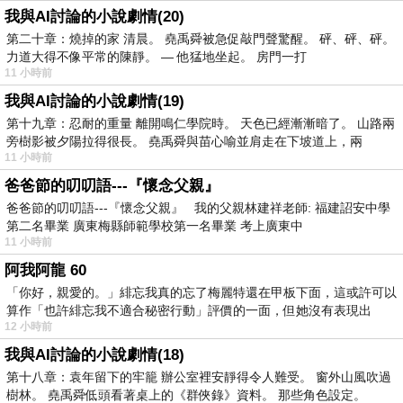
我與AI討論的小說劇情(20)
第二十章：燒掉的家 清晨。 堯禹舜被急促敲門聲驚醒。 砰、砰、砰。
力道大得不像平常的陳靜。 — 他猛地坐起。 房門一打
11 小時前
我與AI討論的小說劇情(19)
第十九章：忍耐的重量 離開鳴仁學院時。 天色已經漸漸暗了。 山路兩
旁樹影被夕陽拉得很長。 堯禹舜與苗心喻並肩走在下坡道上，兩
11 小時前
爸爸節的叨叨語---『懷念父親』
爸爸節的叨叨語---『懷念父親』 我的父親林建祥老師: 福建詔安中學
第二名畢業 廣東梅縣師範學校第一名畢業 考上廣東中
11 小時前
阿我阿龍 60
「你好，親愛的。」緋忘我真的忘了梅麗特還在甲板下面，這或許可以
算作「也許緋忘我不適合秘密行動」評價的一面，但她沒有表現出
12 小時前
我與AI討論的小說劇情(18)
第十八章：袁年留下的牢籠 辦公室裡安靜得令人難受。 窗外山風吹過
樹林。 堯禹舜低頭看著桌上的《群俠錄》資料。 那些角色設定。