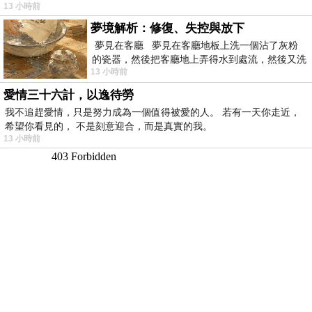
13 小時前
夢境解析：修復、失控與放下
夢見在客廳 夢見在客廳地板上洗一個沾了灰粉
的瓷器，然後把客廳地上弄得水到處流，然後又洗
13 小時前
一頂棒球潮帽，後來發現帽
愛情三十六計，以逸待勞
我不追趕愛情，只是努力成為一個值得被愛的人。 若有一天你走近，
希望你看見的， 不是刻意迎合，而是真實的我。
13 小時前