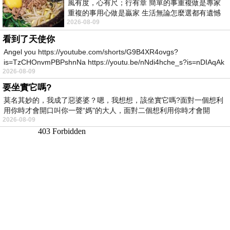
風有度，心有尺；行有章 簡單的事重複做是專家
重複的事用心做是贏家 生活無論怎麼選都有遺憾
2026-08-09
所以開心就好 生活不會辜負認真
看到了天使你
Angel you https://youtube.com/shorts/G9B4XR4ovgs?
is=TzCHOnvmPBPshnNa https://youtu.be/nNdi4hche_s?is=nDIAqAk
2026-08-09
要坐實它嗎?
莫名其妙的，我成了惡婆婆？嗯，我想想，該坐實它嗎?面對一個想利
用你時才會開口叫你一聲“媽"的大人，面對二個想利用你時才會開
2026-08-09