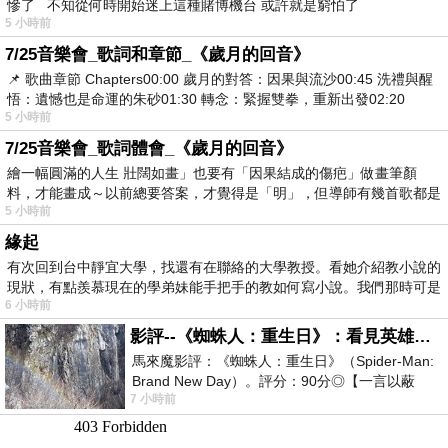
慘了 不知從何時開始迷上這種賭博機台 或許就是窮怕了
5 小時前
7/25音樂會_歌詞和章節_《歲月的回音》
📌 歌曲章節 Chapters00:00​ 歲月的對答：因果與流沙00:45​ 洗禮與醒
悟：遺憾也是命運的朱砂01:30​ 轉念：緊握雙拳，重新出發02:20
5 小時前
7/25音樂會_歌詞體會_《歲月的回音》
繪一幅圓滿的人生 壯闊如畫」也要有「因果結成的傷疤」做畫筆顏
料，才能畫成～以前總要答案，才覺得是「明」，但導師有幾首歌都是
5 小時前
在教
緣起
有次回到台中靜宜大學，找還有在聯絡的大學教授。看她介紹教小說的
現狀，有點羨慕現在的學弟妹能手把手的教如何寫小說。我們那時可是
6 小時前
影評--《蜘蛛人：重生日》：看見英雄的孤獨與重生
馬來魔影評：《蜘蛛人：重生日》（Spider-Man:
Brand New Day）。評分：90分◎【一言以蔽
7 小時前
之】：一個失去一切的英雄，學會放下孤獨、