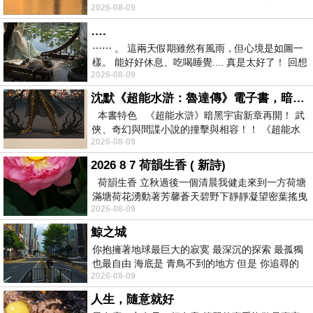
2026-08-09
紙箱。 雖辛苦了點，這點程度我一個人搬
….
⋯⋯ 。 這兩天假期雖然有風雨，但心境是如圖一
樣。 能好好休息、吃喝睡覺.... 真是太好了！ 回想
2026-08-09
起來，以前根本就很難有這
沈默《超能水滸：魯達傳》電子書，暗黑宇宙新章，一一五年八月璀璨上架！
本書特色 《超能水滸》暗黑宇宙新章再開！ 武
俠、奇幻與間諜小說的撞擊與相容！！ 《超能水
2026-08-09
滸》系列第四部
2026 8 7 荷韻生香 ( 新詩)
荷韻生香 立秋過後一個清晨我健走來到一方荷塘
滿塘荷花湧動著芳馨蒼天碧野下靜靜凝望密葉搖曳
2026-08-09
幽泉中復有蛙鳴嘓嘓水波裡搖曳
鯨之城
你抱擁著地球最巨大的寂寞 最深沉的探索 最孤獨
也最自由 海底是 青鳥不到的地方 但是 你追尋的
2026-08-09
幸福 可以比珍珠更
人生，隨意就好