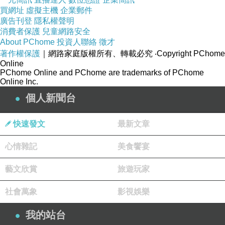
買網址
虛擬主機
企業郵件
廣告刊登
隱私權聲明
消費者保護
兒童網路安全
About PChome
投資人聯絡
徵才
著作權保護
｜網路家庭版權所有、轉載必究
‧Copyright PChome
Online
PChome Online and PChome are trademarks of PChome
Online Inc.
個人新聞台
快速發文
最新文章
心情雜記
美食饗宴
藝文欣賞
旅遊玩家
社會萬象
影視娛樂
我的站台