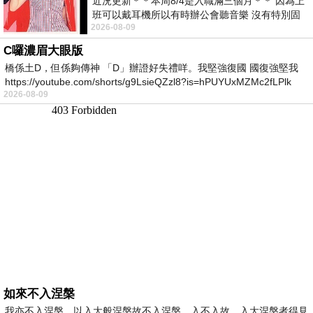
近況更新＊＊本周8/4是入職滿三個月＊＊ 因為上
班可以戴耳機所以有時辦公會聽音樂 沒有特別固
2026-08-09
定哪天但就是一周某一天會固定聽'90
C囉濃眉大眼版
橋係土D，但係夠傳神 「D」辦證好失禮咩。我堅強復國 國復強堅我
https://youtube.com/shorts/g9LsieQZzl8?is=hPUYUxMZMc2fLPlk
2026-08-09
如來不入涅槃
我亦不入涅槃，以入大般涅槃故不入涅槃，入不入故，入大涅槃者得見