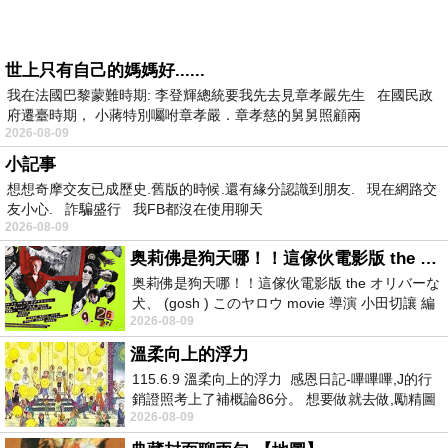
世上只有自己的媽媽好......
我在法國巴黎蒙難時期: 李登輝總統要我先去見章孝嚴先生 在國民政
府遷臺時期， 小蔣特別囑咐章孝嚴．章孝慈的舅舅照顧兩
2026-08-09
小記事
想想奇摩交友已成歷史.舊版的時候.還有緣分認識到朋友. 現在網路交
友小心. 詐騙盛行 我FB都沒在使用聊天
2026-08-09
奥莉佛是狗天哪！！這傢伙電影版 the オリバーな犬、 (gosh ) このヤロウ movie
奥莉佛是狗天哪！！這傢伙電影版 the オリバーな
犬、 (gosh ) このヤロウ movie 導演 小田切讓 編
2026-08-09
劇: 小田切讓 主演: 小田切讓
溫柔向上的浮力
115.6.9 溫柔向上的浮力 感恩日記-嗶嗶嗶,J的行
銷證照考上了補概論86分。 想要做就去做,勵精圖
2026-08-09
治大成功,也是表法,堅持和努力