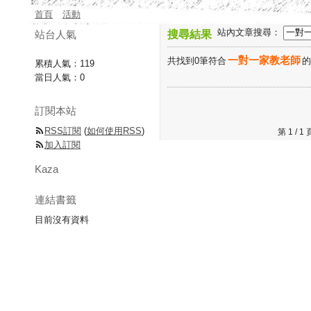
首頁
活動
站內文章搜尋：
站台人氣
搜尋結果
一對一家教老師
共找到0筆符合
累積人氣：
119
當日人氣：
0
訂閱本站
RSS訂閱
(
如何使用RSS
)
第 1 /
加入訂閱
Kaza
連結書籤
目前沒有資料