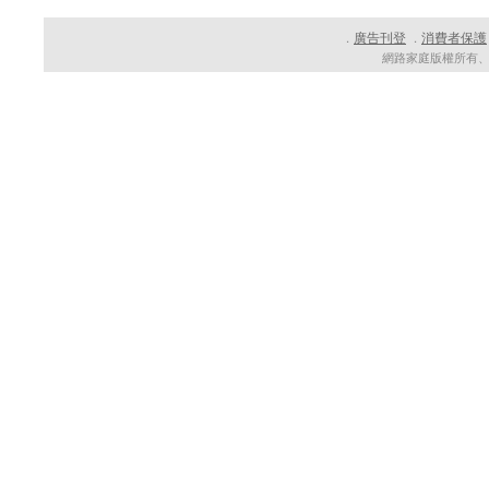
廣告刊登
消費者保護
．
．
網路家庭版權所有、轉載必究