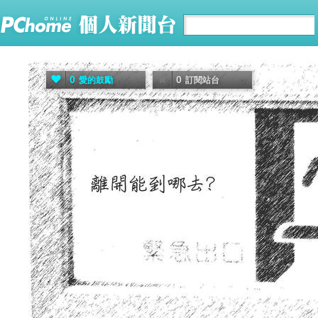
0
0
愛的鼓勵
訂閱站台