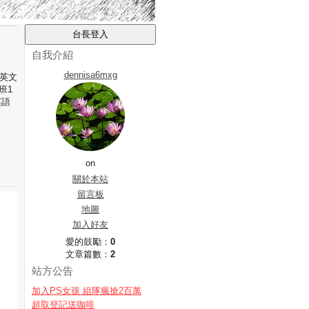
自我介紹
dennisa6mxg
1英文
班1
英語
on
關於本站
留言板
地圖
加入好友
愛的鼓勵：
0
文章篇數：
2
站方公告
加入PS女孩 組隊瘋搶2百萬
超取登記送咖啡