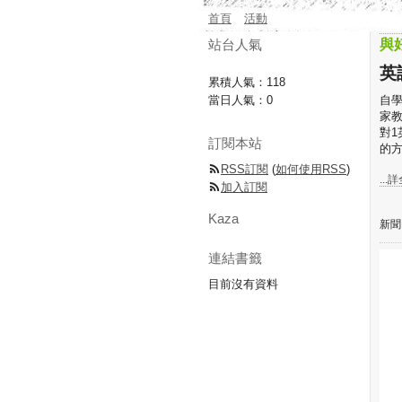
首頁
活動
站台人氣
與
英
累積人氣：
118
當日人氣：
0
自學
家教
對1
訂閱本站
的方
RSS訂閱
(
如何使用RSS
)
...
加入訂閱
Kaza
新聞
連結書籤
目前沒有資料