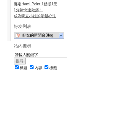
綁定Hami Point 1點抵1元
1分鐘快速揪痛！
成為獨立小姐的滾錢心法
好友列表
好友的新聞台Blog
站內搜尋
標題
內容
標籤