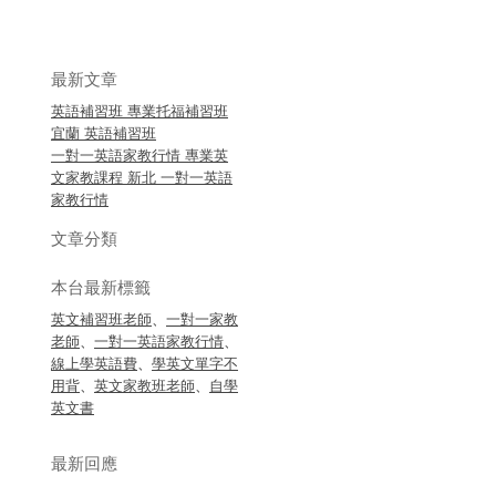
最新文章
英語補習班 專業托福補習班
宜蘭 英語補習班
一對一英語家教行情 專業英
文家教課程 新北 一對一英語
家教行情
文章分類
本台最新標籤
英文補習班老師
、
一對一家教
老師
、
一對一英語家教行情
、
線上學英語費
、
學英文單字不
用背
、
英文家教班老師
、
自學
英文書
最新回應