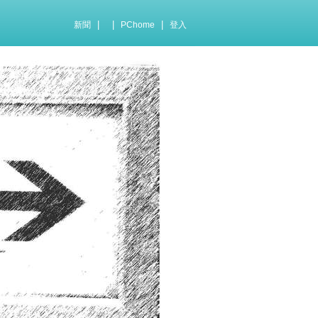
|
|
|
新聞
PChome
登入