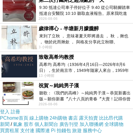
第二次打鐵劑之超混亂的一天
我又從虛無回到你
9:30 抵達公司車子停好位子 9:40 從公司騎腳踏車
抵達台安醫院 10:10 聽取血液報告。原來我吃進
進入你寬大溫暖的胸懷，感受你
2026-08-06
去的 B12 彌可保並非沒有吸收而是超
歲律禪心 - 半塘新月朦朧醉
無所不在的包圍──啊包圍
來到了立秋 ， 意味著夏天即將過去 ， 秋 ，揪也
你是堅固的堡壘容我縮身，你是
， 物於此而揪歛 ， 與格友分享此立秋聯。
3 小時前
柔軟慈愛的母體接納我的肉身
致敬高希均教授
任我沉睡在你腹中的海洋，不說話，但你仍清楚
高希均 高希均（1936年4月16日—2026年8月6
知道有我，我的呼吸，我的心跳，我的
日），生於南京市，1949年隨家人來台，1959年
13 小時前
赴美深造並取得經濟發展博士學位。曾任
存在──我一直都在，正如你也在那裡
祝賀～純純男子漢
用更大的沉默包容我，又抵達我
聽歌：《我們的高峰》～純純男子漢～恭賀新書出
心中預留的柔軟與黑暗的角落
版～願你新書〞八十八頁的青春〞大賣！記得你曾
當我告訴你此刻總是──唉……
2026-08-06
經在我的版留言…「好讚的圖^^感覺大家
登入
註冊
有隔，也只是光與暗裁開時間讓我們作夢
PChome首頁
線上購物
24h購物
書店
露天拍賣
比比昂代購
等待我們給明天的空白編入新的情節
新聞
/
氣象
股市
個人新聞台
廣告刊登
加入聯播網
全球購物
買賣租屋
支付連
國際連
Pi 拍錢包
旅遊
服務中心