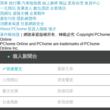
買車
旅行團
汽車險推薦
線上麻將
雜誌
星座命理
會員中心
隔著被枕、睡衣、單薄的體膚……
一元簡訊
直播達人
數位憑證
企業簡訊
我又夢見了你：一座沒有牆的書房
買網址
虛擬主機
企業郵件
廣告刊登
隱私權聲明
你向我展示全世界的巨大與神祕
消費者保護
兒童網路安全
而我已在你裡面找到自己的話語
About PChome
投資人聯絡
徵才
著作權保護
｜網路家庭版權所有、轉載必究
‧Copyright PChome
Online
PChome Online and PChome are trademarks of PChome
Online Inc.
第一屆林榮三文學獎入圍決審（但槓龜）的作品
個人新聞台
發表於自由副刊
快速發文
最新文章
心情雜記
美食饗宴
藝文欣賞
旅遊玩家
社會萬象
影視娛樂