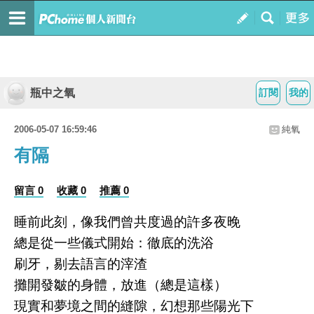
瓶中之氧
訂閱
我的
2006-05-07 16:59:46
純氧
有隔
留言 0
收藏 0
推薦 0
睡前此刻，像我們曾共度過的許多夜晚
總是從一些儀式開始：徹底的洗浴
刷牙，剔去語言的滓渣
攤開發皺的身體，放進（總是這樣）
現實和夢境之間的縫隙，幻想那些陽光下