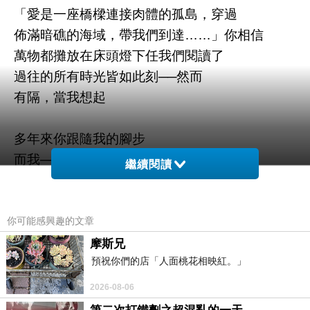
「愛是一座橋樑連接肉體的孤島，穿過
佈滿暗礁的海域，帶我們到達……」你相信
萬物都攤放在床頭燈下任我們閱讀了
過往的所有時光皆如此刻──然而
有隔，當我想起
多年來你跟隨我的腳步
而我──你知道我在那裡
繼續閱讀
反覆練習取悅眾人的把戲
「生活！」從來我們就是這麼說
我學會在鋼索上行走，也學會
你可能感興趣的文章
用火炬照亮觀眾陰暗的笑聲了
摩斯兄
預祝你們的店「人面桃花相映紅。」
「生活是謹慎地為這無趣的世界製造
諸多歡樂和危險的技藝……」總是如此
2026-08-06
當白日重重落下，今天碰觸明天