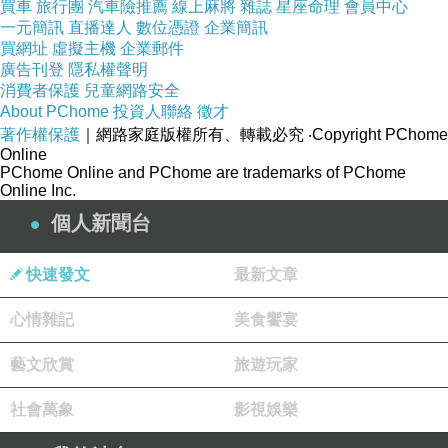
買車
旅行團
汽車險推薦
線上麻將
雜誌
星座命理
會員中心
個覆滅了，鄭文公怎能不急得跳腳？於是在大夫
一元簡訊
直播達人
數位憑證
企業簡訊
買網址
虛擬主機
企業郵件
佚之狐的介紹下，這一段的主角燭之武終於心不
廣告刊登
隱私權聲明
甘情不願的登場了。
消費者保護
兒童網路安全
About PChome
投資人聯絡
徵才
著作權保護
｜網路家庭版權所有、轉載必究
‧Copyright PChome
根據馮夢龍《東周列國志》的記載，燭之武
Online
PChome Online and PChome are trademarks of PChome
當年作的是「圉正」，乃是類似於孫悟空「弼馬
Online Inc.
溫」一類的小官。此說大概只是揣測而來，小說
個人新聞台
家者言，實不可信，但燭之武不受重用是可以確
定的，否則也不會說出「臣之壯也，猶不如人」
快速發文
最新文章
這樣自暴自棄又意含諷刺的話。然而面對鄭文公
心情雜記
美食饗宴
以國家大義相脅，再怎麼不情願，還是得勉力一
試，否則亡國之罪名，一世人都難洗刷得清。
藝文欣賞
旅遊玩家
社會萬象
影視娛樂
後來事情的發展我們都清楚了：燭之武在夜
晚偷偷來到秦軍大營，鼓動如簧巧舌挑撥秦晉之