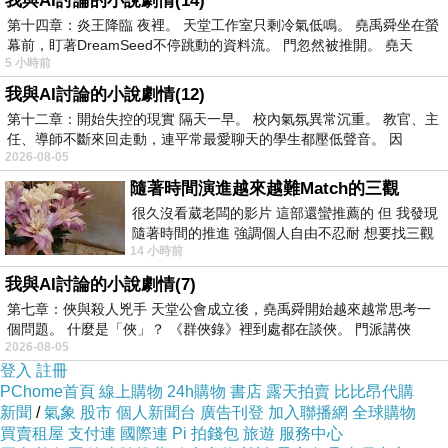
我與AI討論的小說劇情(14)
時，鄭文公並不禮遇，有人甚至給了更可怕的提
第十四章：炎王降臨 夜裡。 天堂工作室只剩冷氣低鳴。 堯禹舜坐在螢
幕前，盯著DreamSeed不停跳動的資料流。 門忽然被推開。 堯天
議：
5 小時前
我與AI討論的小說劇情(12)
鄭叔瞻諫其君曰：「晉公子賢，而其從者皆國
第十二章：開始失控的現實 隔天一早。 校內氣氛異常沉重。 教官、主
任、導師不斷來回走動，連平常最愛聊天的學生都壓低聲音。 因
相，且又同姓。鄭之出自厲王，而晉之出自武
2026-08-05
王。」鄭君曰：「諸侯亡公子過此者眾，安可盡
隨著時間演進越來越難Match的三觀
禮？」叔瞻曰：「君不禮，不如殺之，且後為國
很久沒看葳老闆的影片 這部還蠻推薦的 但 我發現
患。」鄭君不聽。──《史記‧晉世家》
隨著時間的推進 強調個人自由不忍耐 想要找三觀
14 小時前
接近的不要說對象 連朋友都超
我與AI討論的小說劇情(7)
加上城濮之戰中幫助楚國這件事，鄭國遂成為晉
第七章：俠與殺人兇手 天堂公會成立後，堯禹舜開始越來越常思考一
文公下一個目標。西元前六三○年，晉國發兵圍
個問題。 什麼是「俠」？ 《群俠錄》裡到處都在談俠。 門派講俠
2026-08-05
鄭，這次來的不僅只有晉國的軍隊，連遠在西方
登入
註冊
的秦國也一併派兵前來，兩大霸主強兵壓境，鄭
PChome首頁
線上購物
24h購物
書店
露天拍賣
比比昂代購
國可說是面臨空前的危機。楚國剛吃了大敗仗，
新聞
/
氣象
股市
個人新聞台
廣告刊登
加入聯播網
全球購物
買賣租屋
支付連
國際連
Pi 拍錢包
旅遊
服務中心
暫時得休養生息，難以相助，眼看著國家就要整