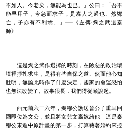
不如人。今老矣，無能為也已。」公曰：「吾不
能早用子，今急而求子，是寡人之過也。然鄭
亡，子亦有不利焉。」──《左傳‧燭之武退秦
師》
這是燭之武作選擇的時刻，在險惡的政治環
境裡掙扎求生，是得有些自保之道。然而他心知
肚明，無論此時作了什麼決定，國家的命運恐怕
也無法改變了。故事很長，我們得從頭說起。
西元前六三六年，秦穆公護送晉公子重耳回
國即位為文公，並且將女兒文嬴嫁給他。這是秦
穆公東進中原計畫的第一步，打算藉著婚約來控