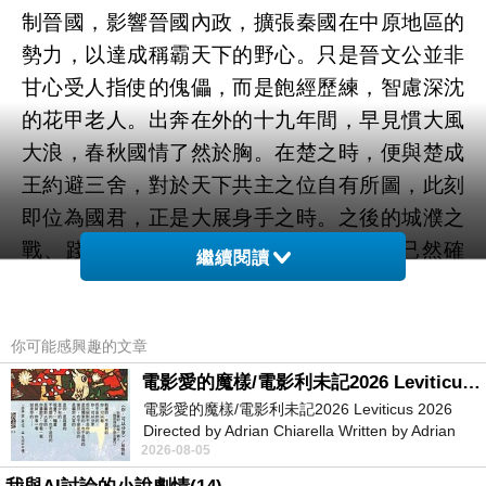
制晉國，影響晉國內政，擴張秦國在中原地區的
勢力，以達成稱霸天下的野心。只是晉文公並非
甘心受人指使的傀儡，而是飽經歷練，智慮深沈
的花甲老人。出奔在外的十九年間，早見慣大風
大浪，春秋國情了然於胸。在楚之時，便與楚成
王約避三舍，對於天下共主之位自有所圖，此刻
即位為國君，正是大展身手之時。之後的城濮之
戰、踐土之盟，顯示晉文公霸主的地位已然確
繼續閱讀
立，對於秦穆公東進中原造成了嚴重的威脅，兩
國的關係雖仍維持巧妙的平衡，但情勢卻日漸緊
張。
你可能感興趣的文章
電影愛的魔樣/電影利未記2026 Leviticus 2026
電影愛的魔樣/電影利未記2026 Leviticus 2026
俗話說「有仇不報非君子」，晉文公既然身
Directed by Adrian Chiarella Written by Adrian
握大權，那些曾在流亡生涯中侮辱過他的國家自
2026-08-05
Chiarella Starring Joe Bird
然成了報復的對象。當初公子重耳流亡至鄭國