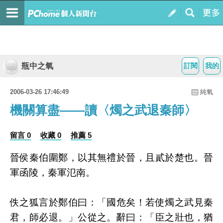
瓶中之氧
訂閱
我的
2006-03-26 17:46:49
純氧
機關算盡——讀〈燭之武退秦師〉
留言 0
收藏 0
推薦 5
晉侯秦伯圍鄭，以其無禮於晉，且貳於楚也。晉
軍函陵，秦軍氾南。
佚之狐言於鄭伯曰：「國危矣！若使燭之武見秦
君，師必退。」公從之。辭曰：「臣之壯也，猶