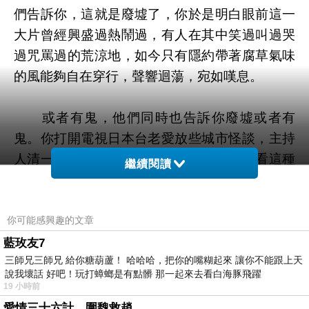
們告訴你，這就是廢墟了，你於是明白眼前這一
大片曾經興盛過熱鬧過，有人在其中笑過叫過哭
過咒罵過的荒涼地，如今只有隱約帶著腐草氣味
的風能夠自在穿行，聲響迴蕩，宛如嘆息。
或者有鬼，他們同時也告訴你廢墟或者有
鬼。你打開電視日本台老愛放些城市怪談，主持
人清一色好可愛偶像小男生（都是女孩在看這種
繼續閱讀
節目嗎？），誇張談笑說真膽小，但真看到了又
說好可怕。他們寧可信其有不可信其無，外景隊
去的地方無非廢墟，廢棄病院廢棄礦場廢棄社區
你可能感興趣的文章
廢棄隧道，全都是人們不願再居留的過往記憶，
藍玫友7
三師兄三師兄 給你糖葫蘆！ 哈哈哈，把你的嘴糊起來 讓你不能跟上天
卻總有些不肯離開的什麼，仍然留戀著的什麼，
說我壞話 好吧！玩打蟑螂是有點髒 那一起來去看白海豚飛躍
還停在那裡，變成光點、聲音、模糊不清的影
19 小時前
像，無主飄蕩，告訴你，對這塊土地這個場所還
愛情三十六計，圍魏救趙