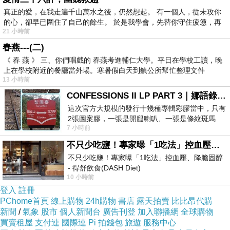
有依戀，對這座廢墟還有不捨。
真正的愛，在我走遍千山萬水之後，仍然想起。 有一個人，從未攻你
的心，卻早已圍住了自己的餘生。 於是我學會，先替你守住疲憊，再
21 小時前
其實心懷不捨的不只有這些縹緲無形的魂
春燕---(二)
靈，當人們還記得過往的榮光，昔年的繁華，總
《 春 燕 》 三、你們唱戲的 春燕考進輔仁大學。平日在學校工讀，晚
上在學校附近的餐廳當外場。寒暑假白天到鎮公所幫忙整理文件
也會對眼前景象無力嘆惋。唏噓，太息，胸中一
13 小時前
塊氣鬱悶悶結著，怎麼也趕不走，乃能懷古傷
CONFESSIONS II LP PART 3｜娜語錄II LP PART 3
今，你於是理解李太白的西風殘照如何籠罩前漢
這次官方大規模的發行十幾種專輯彩膠當中，只有
一片陵墓虛曠，理解王謝堂前的燕子是怎麼來而
2張圖案膠，一張是開腿喇叭、一張是條紋斑馬
7 小時前
版；目前官網上只剩澳洲商店AU STORE
復去，十三陵翁仲敗頹倒地，就連夢中到埃及金
不只少吃鹽！專家曝「1吃法」控血壓、降膽固醇 - 得舒飲食(DASH Diet)
字塔前比個YA的手勢和駱駝拍照，心裡不禁也涼
不只少吃鹽！專家曝「1吃法」控血壓、降膽固醇
涼的。
- 得舒飲食(DASH Diet)
10 小時前
https://www.facebook.com/dietitiansophia/posts/p
登入
註冊
梓澤邱墟，訪舊為鬼，但也還有人記得。等
PChome首頁
線上購物
24h購物
書店
露天拍賣
比比昂代購
到一切都不復記憶，磚瓦風化為塵，或許才是逝
新聞
/
氣象
股市
個人新聞台
廣告刊登
加入聯播網
全球購物
買賣租屋
支付連
國際連
Pi 拍錢包
旅遊
服務中心
者真正安息的時刻。