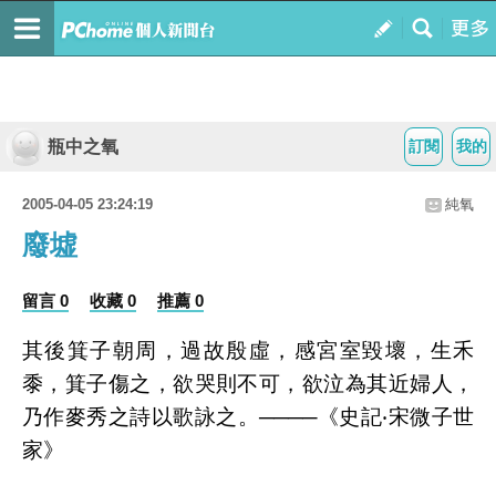
瓶中之氧
訂閱
我的
2005-04-05 23:24:19
純氧
廢墟
留言 0
收藏 0
推薦 0
其後箕子朝周，過故殷虛，感宮室毀壞，生禾
黍，箕子傷之，欲哭則不可，欲泣為其近婦人，
乃作麥秀之詩以歌詠之。────《史記‧宋微子世
家》