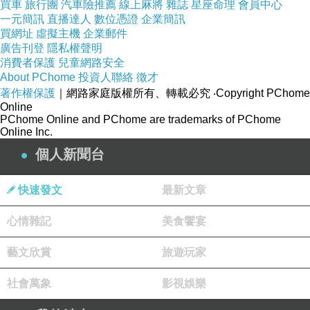
買車
旅行團
汽車險推薦
線上麻將
雜誌
星座命理
會員中心
一元簡訊
直播達人
數位憑證
企業簡訊
買網址
虛擬主機
企業郵件
2005/3/26自由副刊
廣告刊登
隱私權聲明
消費者保護
兒童網路安全
About PChome
投資人聯絡
徵才
著作權保護
｜網路家庭版權所有、轉載必究
‧Copyright PChome
Online
PChome Online and PChome are trademarks of PChome
Online Inc.
個人新聞台
快速發文
最新文章
心情雜記
美食饗宴
藝文欣賞
旅遊玩家
社會萬象
影視娛樂