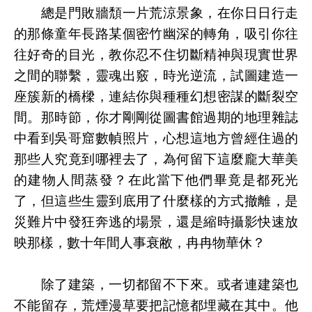
總是門敗牆頹一片荒涼景象，在你日日行走
的那條童年長路某個密竹幽深的轉角，吸引你往
往好奇的目光，教你忍不住切斷精神與現實世界
之間的聯繫，靈魂出竅，時光逆流，試圖建造一
座簇新的橋樑，連結你與種種幻想密謀的斷裂空
間。那時節，你才剛剛從圖書館過期的地理雜誌
中看到吳哥窟數幀照片，心想這地方曾經住過的
那些人究竟到哪裡去了，為何留下這麼龐大華美
的建物人間蒸發？在此當下他們畢竟是都死光
了，但這些生靈到底用了什麼樣的方式撤離，是
災難片中發狂奔逃的場景，還是縮時攝影快速放
映那樣，數十年間人事衰敝，冉冉物華休？
除了建築，一切都留不下來。或者連建築也
不能留存，荒煙漫草要把記憶都埋藏在其中。他