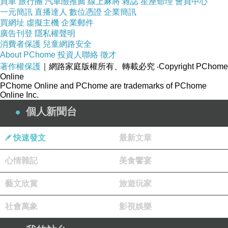
買車
旅行團
汽車險推薦
線上麻將
雜誌
星座命理
會員中心
一元簡訊
直播達人
數位憑證
企業簡訊
買網址
虛擬主機
企業郵件
廣告刊登
隱私權聲明
消費者保護
兒童網路安全
About PChome
投資人聯絡
徵才
著作權保護
｜網路家庭版權所有、轉載必究
‧Copyright PChome
Online
PChome Online and PChome are trademarks of PChome
Online Inc.
個人新聞台
快速發文
最新文章
心情雜記
美食饗宴
藝文欣賞
旅遊玩家
社會萬象
影視娛樂