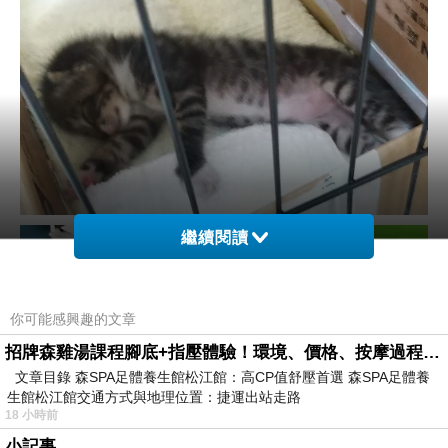
繼續閱讀
你可能感興趣的文章
招牌森雞湯課程腳底+指壓體驗！環境、價格、按摩過程全紀錄，森SPA足體養生館松江館最新價格表
文章目錄 森SPA足體養生館松江館：高CP值舒壓首選 森SPA足體養
生館松江館交通方式與地理位置：捷運出站走路
18 小時前
小記事