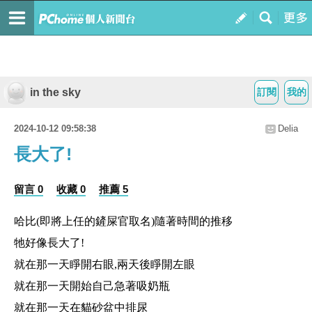
in the sky
訂閱
我的
2024-10-12 09:58:38
Delia
長大了!
留言 0
收藏 0
推薦 5
哈比(即將上任的鏟屎官取名)隨著時間的推移
牠好像長大了!
就在那一天睜開右眼,兩天後睜開左眼
就在那一天開始自己急著吸奶瓶
就在那一天在貓砂盆中排尿