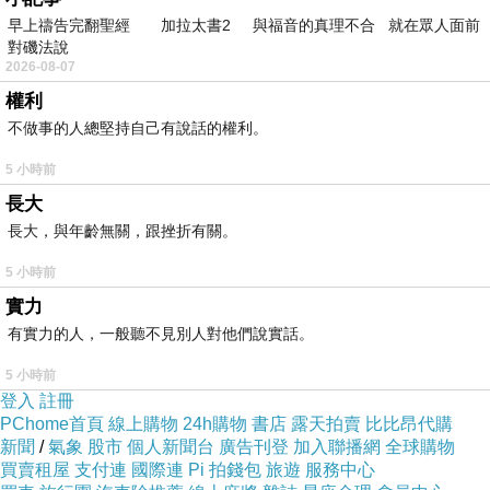
早上禱告完翻聖經 加拉太書2 與福音的真理不合 就在眾人面前
對磯法說
2026-08-07
權利
不做事的人總堅持自己有說話的權利。
5 小時前
長大
長大，與年齡無關，跟挫折有關。
5 小時前
實力
有實力的人，一般聽不見別人對他們說實話。
5 小時前
登入
註冊
PChome首頁
線上購物
24h購物
書店
露天拍賣
比比昂代購
新聞
/
氣象
股市
個人新聞台
廣告刊登
加入聯播網
全球購物
買賣租屋
支付連
國際連
Pi 拍錢包
旅遊
服務中心