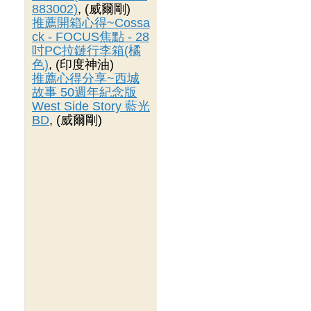
883002)
, (威爾剛)
推薦開箱心得~Cossa
ck - FOCUS焦點 - 28
吋PC拉鏈行李箱(橘
色)
, (印度神油)
推薦心得分享~西城
故事 50週年紀念版
West Side Story 藍光
BD
, (威爾剛)