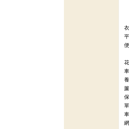
衣
平
便
花
車
養
簾
保
單
車
網