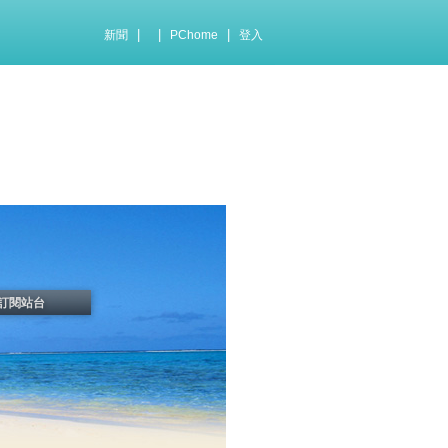
|
|
|
新聞
PChome
登入
訂閱站台