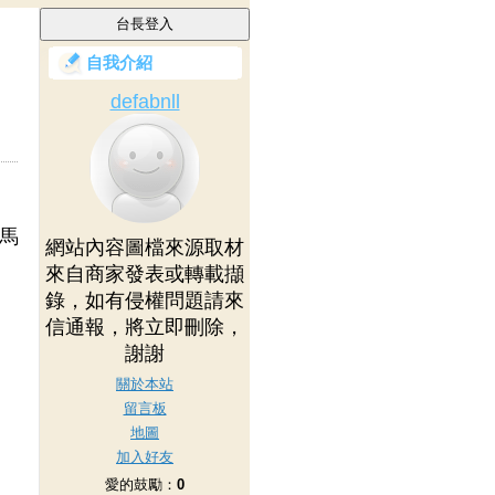
自我介紹
defabnll
羅馬
網站內容圖檔來源取材
來自商家發表或轉載擷
錄，如有侵權問題請來
信通報，將立即刪除，
謝謝
關於本站
留言板
地圖
加入好友
愛的鼓勵：
0