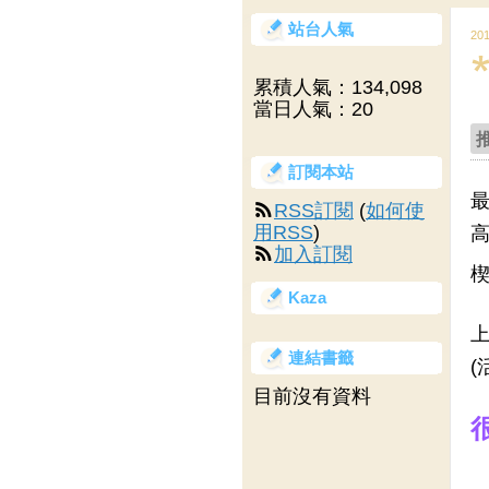
站台人氣
20
累積人氣：
134,098
當日人氣：
20
訂閱本站
最
RSS訂閱
(
如何使
用RSS
)
高
加入訂閱
楔
Kaza
上
連結書籤
(
目前沒有資料