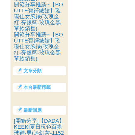
開箱分享推薦~【BO
UTTE寶鐸錶館】璀
璨仕女腕錶(玫瑰金
紅-亮銀藍-玫瑰金黑
單款銷售)
開箱分享推薦~【BO
UTTE寶鐸錶館】璀
璨仕女腕錶(玫瑰金
紅-亮銀藍-玫瑰金黑
單款銷售)
文章分類
本台最新標籤
最新回應
[開箱分享]【DADA】
KEEKI夏日玩色百搭
球鞋-男(迷幻灰-1152