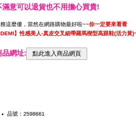
不滿意可以退貨也不用擔心買貴!
服務這麼優，當然在網路購物最好啦~~
你一定要來看看
DEMI】性感美人-真皮交叉細帶羅馬楔型高跟鞋(活力黃)
商品網址:
品號：2598661