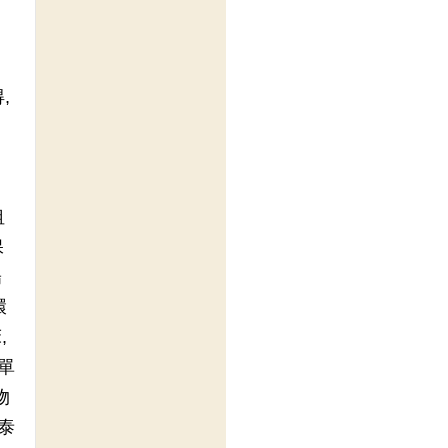
,
租
保
陽
環
,
單
物
泰