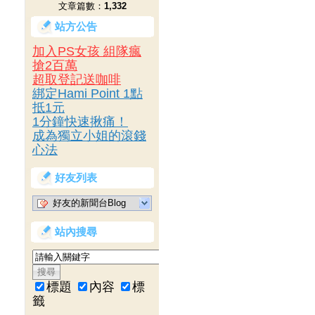
文章篇數：
1,332
站方公告
加入PS女孩 組隊瘋
搶2百萬
超取登記送咖啡
綁定Hami Point 1點
抵1元
1分鐘快速揪痛！
成為獨立小姐的滾錢
心法
好友列表
好友的新聞台Blog
站內搜尋
標題
內容
標
籤