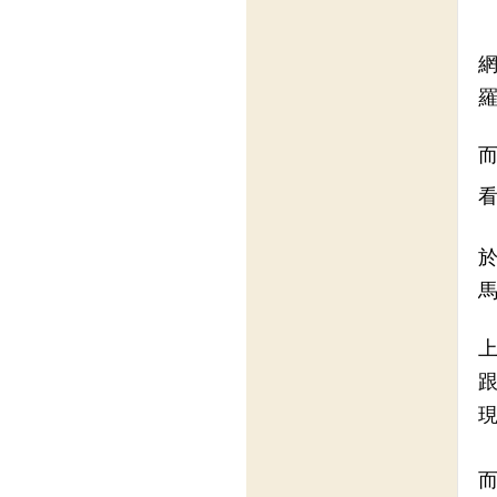
網
於
馬
上
現