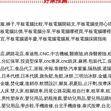
::::::::::::::::::::::好康推薦::::::::::::::::::::::
服,褲子,平板電腦比較,平板電腦開箱文,平板電腦使用心得
板電腦比價,平板電腦分享,平板電腦哪裡買,平板電腦哪裡
宜,平板電腦週年慶,平板電腦電腦展,平板電腦採購指南
店,網路花店,泰迪熊,CNC,中古機械,醫療險,終身醫療險,
,分紅保單,投資型保單,cnc車床,cnc銑床,麻將,包裝代工,
品代工,食品代工,派報,夾報,靠腰墊,汽車窗簾,隔熱膜,遮
,日本代標,日本代購,旗魚鬆,魚鬆,冰餅,三明治冰餅,金爐,
金爐,焚化爐,進銷存,軟體設計,腳臭,易夏貼,止汗劑,按摩床
人床,雙人床,租腳踏車,田尾公路花園,租自行車,租單車,租
,男性塑身衣,嬰兒用品,奶瓶推薦,嬰幼兒用品,嬰兒用品購
,嬰兒用品,學步鞋,手機維修,台北手機維修,泰式按摩,台北