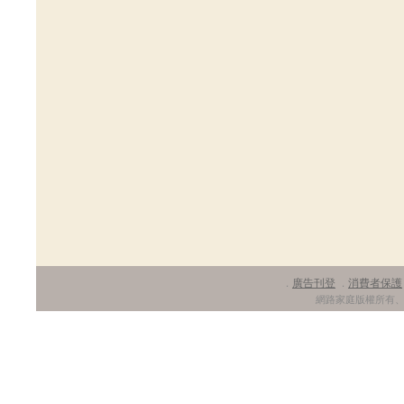
廣告刊登
消費者保護
．
．
網路家庭版權所有、轉載必究