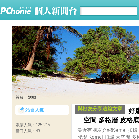
首頁
活動
與好友分享這篇文章
站台人氣
好康
空間 多格層 皮格底
累積人氣：
125,215
最近有朋友介紹Kernel 扣
當日人氣：
43
發現 Kernel 扣環 大空間