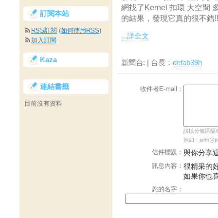
網找了Kernel 扣環 大空
訂閱本站
的結果，發現它真的很不錯!!
RSS訂閱
(
如何使用RSS
)
...詳全文
加入訂閱
Kaza
新聞台:
| 台長：
defab39h
連結書籤
收件者E-mail：
目前沒有資料
請以分號區隔每個
例如：john@pch
信件標題：
與你分享
訊息內容：
很精采的
如果你也
您的名字：