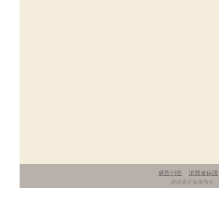
廣告刊登
消費者保護
．
．
網路家庭版權所有、轉載必究