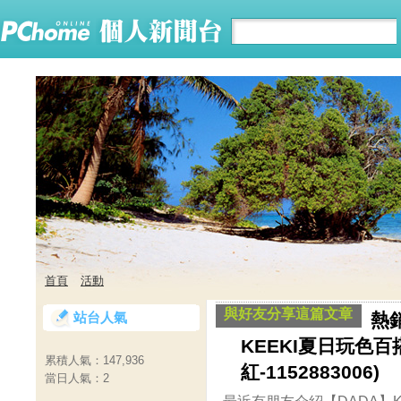
首頁
活動
與好友分享這篇文章
站台人氣
熱
KEEKI夏日玩色百
累積人氣：
147,936
紅-1152883006)
當日人氣：
2