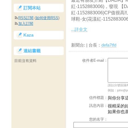
最近有朋友介紹【DADA】K
紅-1152883006)，發現
訂閱本站
紅-1152883006)CP值
RSS訂閱
(
如何使用RSS
)
球鞋-女(花漾紅-1152883006
加入訂閱
...詳全文
Kaza
新聞台:
| 台長：
defa7tfd
連結書籤
收件者E-mail：
目前沒有資料
請以分號區隔每個
例如：john@pch
信件標題：
與你分享
訊息內容：
很精采的
如果你也
您的名字：