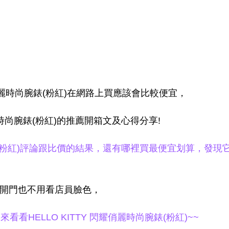
耀俏麗時尚腕錶(粉紅)在網路上買應該會比較便宜，
麗時尚腕錶(粉紅)的推薦開箱文及心得分享!
尚腕錶(粉紅)評論跟比價的結果，還有哪裡買最便宜划算，發現
家開門也不用看店員臉色，
HELLO KITTY 閃耀俏麗時尚腕錶(粉紅)~~