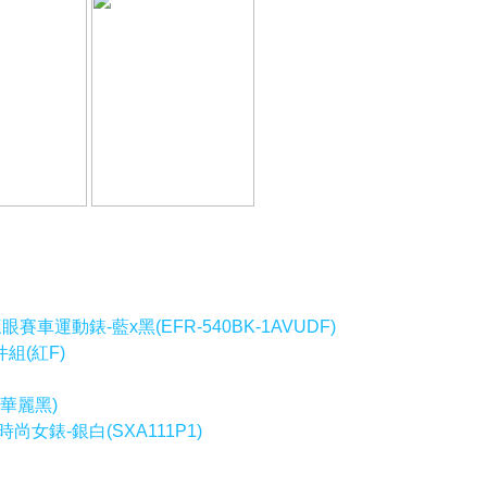
車運動錶-藍x黑(EFR-540BK-1AVUDF)
組(紅F)
華麗黑)
女錶-銀白(SXA111P1)