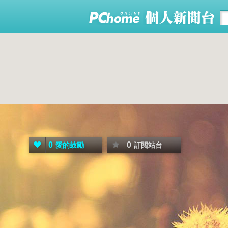
0
0
愛的鼓勵
訂閱站台