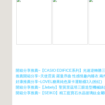
開箱分享推薦~【CASIO EDIFICE系列】光速逆轉勝三眼賽
推薦開箱分享~天使霓裳 羅曼序曲 性感情趣內睡衣 兩件
好康推薦分享~LOVEL糖果純色萊卡運動襪3入(粉紅)
開箱分享推薦~【Jebely】聖莫里茲塔三眼造型機械錶(
開箱分享推薦~【SEIKO】精工藍寶石水晶玻璃鈦金屬時尚