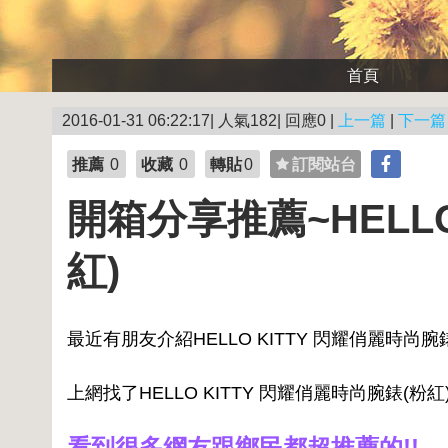
首頁
2016-01-31 06:22:17| 人氣182| 回應0 |
上一篇
|
下一篇
推薦
0
收藏
0
轉貼
0
訂閱站台
開箱分享推薦~HELLO
紅)
最近有朋友介紹HELLO KITTY 閃耀俏麗時尚腕錶
上網找了HELLO KITTY 閃耀俏麗時尚腕錶(
看到很多網友跟鄉民都超推薦的!!