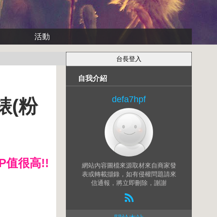
活動
自我介紹
defa7hpf
錶(粉
P值很高!!
網站內容圖檔來源取材來自商家發
表或轉載擷錄，如有侵權問題請來
信通報，將立即刪除，謝謝