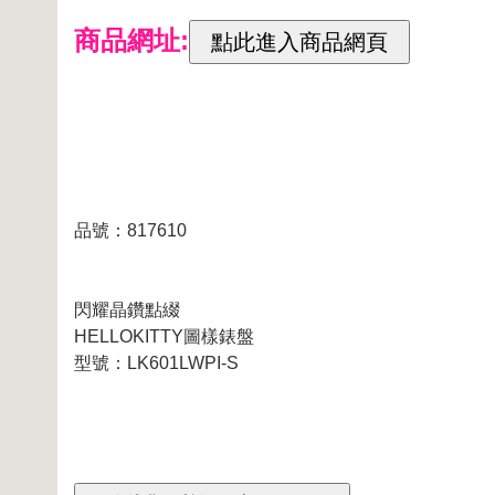
商品網址:
品號：817610
閃耀晶鑽點綴
HELLOKITTY圖樣錶盤
型號：LK601LWPI-S