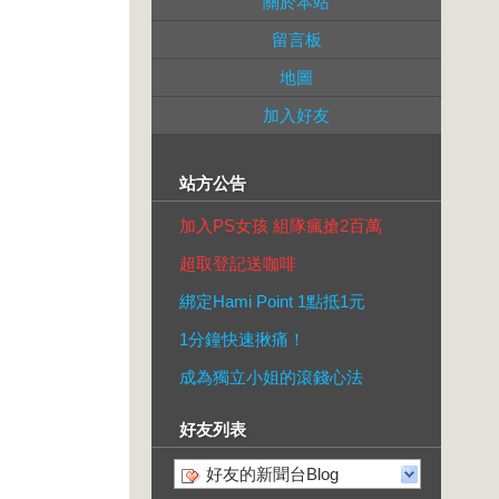
關於本站
留言板
地圖
加入好友
站方公告
加入PS女孩 組隊瘋搶2百萬
超取登記送咖啡
綁定Hami Point 1點抵1元
1分鐘快速揪痛！
成為獨立小姐的滾錢心法
好友列表
好友的新聞台Blog