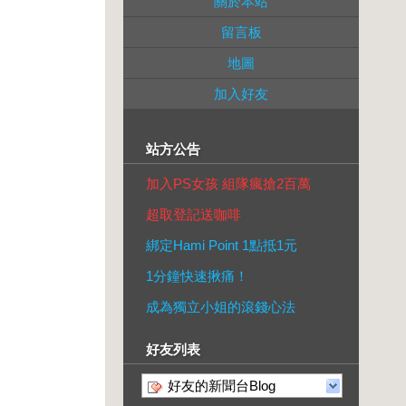
關於本站
留言板
地圖
加入好友
站方公告
加入PS女孩 組隊瘋搶2百萬
超取登記送咖啡
綁定Hami Point 1點抵1元
1分鐘快速揪痛！
成為獨立小姐的滾錢心法
好友列表
好友的新聞台Blog