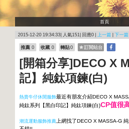
首頁
2015-12-20 19:34:33| 人氣151| 回應0 |
上一篇
|
下一篇
推薦
0
收藏
0
轉貼
0
訂閱站台
[開箱分享]DECO X
記】純鈦項鍊(白)
最近有朋友介紹DECO X MASS
熱賣牛仔休閒服飾
CP值很高
純鈦系列【黑白印記】純鈦項鍊(白)
上網找了DECO X MASSA
潮流運動服飾推薦
不錯!!