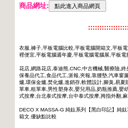
商品網址:
:::::::::::::::
衣服,褲子,平板電腦比較,平板電腦開箱文,平板
裡便宜,平板電腦週年慶,平板電腦電腦展,平板
花店,網路花店,泰迪熊,CNC,中古機械,醫療險,終
保養品代工,食品代工,派報,夾報,靠腰墊,汽車窗簾
爐,環保金爐,焚化爐,進銷存,軟體設計,腳臭,易夏
單車,租單車,男性塑身衣,嬰兒用品,奶瓶推薦,嬰
式按摩,台北泰式按摩,台中泰式按摩,拇指外翻,
DECO X MASSA-G 純鈦系列【黑白印記】純
箱文.優缺點比較