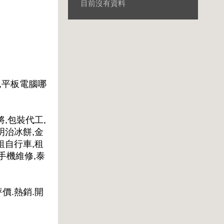
目前沒有資料
,平板電腦哪
將,包裝代工,
明治冰餅,金
租自行車,租
手機維修,泰
評價.熱銷.開