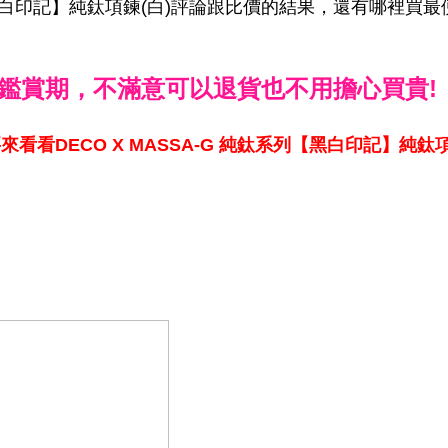
列【黑白印記】純鈦項鍊(白)評論跟比價的結果，還有哪裡買
鑑賞期，不滿意可以退貨也不用擔心買貴!
來看看DECO X MASSA-G 純鈦系列【黑白印記】純鈦項