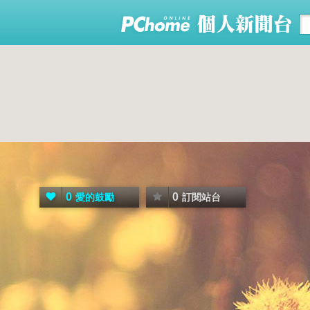
0
0
愛的鼓勵
訂閱站台