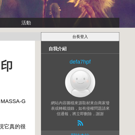
活動
自我介紹
defa7hpf
白印
MASSA-G
網站內容圖檔來源取材來自商家發
表或轉載擷錄，如有侵權問題請來
信通報，將立即刪除，謝謝
發現它真的很