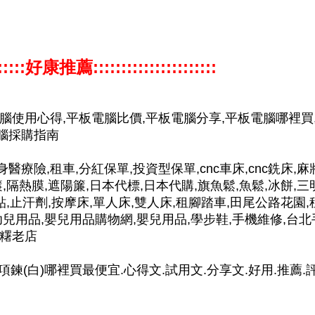
:::::::好康推薦::::::::::::::::::::::
電腦使用心得,平板電腦比價,平板電腦分享,平板電腦哪裡買
電腦採購指南
身醫療險,租車,分紅保單,投資型保單,cnc車床,cnc銑床,麻
,隔熱膜,遮陽簾,日本代標,日本代購,旗魚鬆,魚鬆,冰餅,三
貼,止汗劑,按摩床,單人床,雙人床,租腳踏車,田尾公路花園,
幼兒用品,嬰兒用品購物網,嬰兒用品,學步鞋,手機維修,台北
麻糬老店
鈦項鍊(白)哪裡買最便宜.心得文.試用文.分享文.好用.推薦.