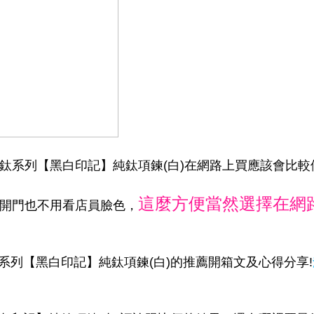
-G 純鈦系列【黑白印記】純鈦項鍊(白)在網路上買應該會比
這麼方便當然選擇在網
家開門也不用看店員臉色，
 純鈦系列【黑白印記】純鈦項鍊(白)的推薦開箱文及心得分享!