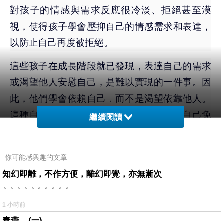
對孩子的情感與需求反應很冷淡、拒絕甚至漠
視，使得孩子學會壓抑自己的情感需求和表達，
以防止自己再度被拒絕。
這些孩子在成長階段就已發現，表達自己的需求
或渴望他人安慰自己，是難以實現的一件事。因
此，他們學會依賴自己，而不是渴望依靠他人。
這種自我依賴成為一種防衛機制，以保護自己免
繼續閱讀
受失望和情感上的傷害。長大之後，他們進一步
發展出對親密關係的逃避態度，因為太過親密，
你可能感興趣的文章
可能導致自己會變得脆弱，最終成為傷害自己的
知幻即離，不作方便，離幻即覺，亦無漸次
源頭。
。。。。。。。。。。
1 小時前
逃避型依戀的人在親密關係中，表現出高度的獨
春燕---(一)