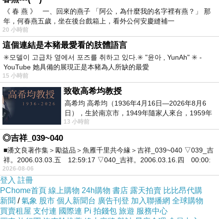
立性和自給自足。他們會避免表達情感，並對於
《 春 燕 》 一、回來的燕子 「阿公，為什麼我的名字裡有燕？」 那
年，何春燕五歲，坐在後台戲箱上，看外公何安慶縫補一
親密關係持有保留態度，傾向在關係中保持一定
20 小時前
的距離，以避免感到被束縛或失去自主性。
這個連結是本豬最愛看的肢體語言
✳️모델이 고급차 옆에서 포즈를 취하고 있다.✳️ "윤아 , YunAh" ✳️ -
YouTube 她具備的展現正是本豬為人所缺的最愛
15 小時前
致敬高希均教授
高希均 高希均（1936年4月16日—2026年8月6
日），生於南京市，1949年隨家人來台，1959年
13 小時前
赴美深造並取得經濟發展博士學位。曾任
◎吉祥_039~040
■潘文良著作集＞勵益品＞魚雁千里共今緣＞吉祥_039~040 ▽039_吉
祥。2006.03.03.五 12:59:17 ▽040_吉祥。2006.03.16.四 00:00:
2026-08-06
登入
註冊
PChome首頁
線上購物
24h購物
書店
露天拍賣
比比昂代購
新聞
/
氣象
股市
個人新聞台
廣告刊登
加入聯播網
全球購物
買賣租屋
支付連
國際連
Pi 拍錢包
旅遊
服務中心