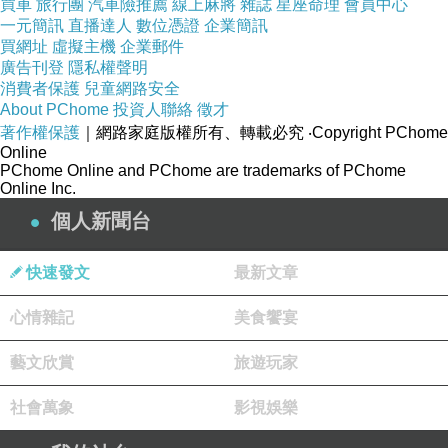
買車
旅行團
汽車險推薦
線上麻將
雜誌
星座命理
會員中心
一元簡訊
直播達人
數位憑證
企業簡訊
買網址
虛擬主機
企業郵件
廣告刊登
隱私權聲明
消費者保護
兒童網路安全
About PChome
投資人聯絡
徵才
著作權保護
｜網路家庭版權所有、轉載必究
‧Copyright PChome
Online
PChome Online and PChome are trademarks of PChome
Online Inc.
個人新聞台
快速發文
最新文章
心情雜記
美食饗宴
藝文欣賞
旅遊玩家
社會萬象
影視娛樂