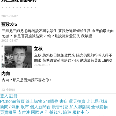
邪正道殊苦樂各異
。。。。。。。。。。
瘦身食譜 7-11
2026-08-07
(任選)韓國茵蔻imco3D美甲貼-流行佩斯利-0235
藍玫友5
Sesedior奢華白皙緊緻珍珠膏5瓶
三師兄三師兄 你昨晚說不可以殺生 要我放過蟑螂給生路 今天的燉大肉
Bogo全效美肌《4合1潔顏洗澡機》
怎辦？ 你是否要虔誠茹素？ 蛤？別說師妹愛記仇 我希望
2026-08-07
CLINIQUE 倩碧 超水感新一代 水磁場保濕凝膠
立秋
(15ml-無盒裝) 8入組
立秋 悠悠秋日施施然而來 陽光仍熾熱得叫人睜不
Dior 迪奧 情繫永恆 淡香水 100ml
開眼 荷塘邊賞荷者絡繹不絕 是塘邊荷葉田田的凝
2026-08-07
望 風中飄逸的是映日荷花別樣紅
内向
内向？那只是因为我不喜欢你！
13 小時前
登入
註冊
PChome首頁
線上購物
24h購物
書店
露天拍賣
比比昂代購
新聞
/
氣象
股市
個人新聞台
廣告刊登
加入聯播網
全球購物
買賣租屋
支付連
國際連
Pi 拍錢包
旅遊
服務中心