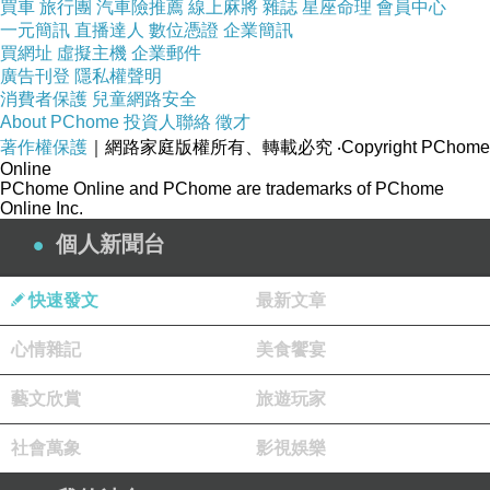
買車
旅行團
汽車險推薦
線上麻將
雜誌
星座命理
會員中心
一元簡訊
直播達人
數位憑證
企業簡訊
買網址
虛擬主機
企業郵件
廣告刊登
隱私權聲明
消費者保護
兒童網路安全
About PChome
投資人聯絡
徵才
著作權保護
｜網路家庭版權所有、轉載必究
‧Copyright PChome
Online
PChome Online and PChome are trademarks of PChome
Online Inc.
個人新聞台
快速發文
最新文章
心情雜記
美食饗宴
藝文欣賞
旅遊玩家
社會萬象
影視娛樂