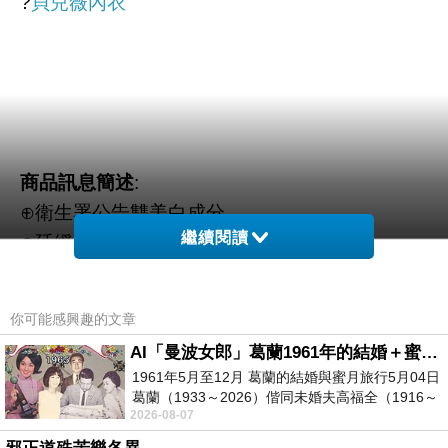
?
貝兒薇內衣
商品訊息簡述
:
⊕衛生署公告雙美白成分
繼續閱讀
⊕延緩肌膚老化、深層保濕鎖水
⊕展現白極緻完美的肌膚
你可能感興趣的文章
AI「曼波女郎」葛蘭1961年的結婚＋蜜月旅行 #戀上老電影 #葛蘭 #粟子
1961年5月至12月 葛蘭的結婚與蜜月旅行5月04日
葛蘭（1933～2026）偕同未婚夫高福全（1916～
2026-08-07
2004）乘郵輪赴倫敦6月15日於英國倫敦St.S