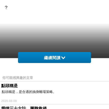
?
繼續閱讀
你可能感興趣的文章
商品訊息簡述
:
點頭稱是
⊕具有濃郁芝麻香味，是良好的烹調用油。
點頭稱是，是合適的抽身離場策略。
⊕耐熱性佳，油煙少，油脂不易氧化。
2026-08-08
⊕純素可用
愛情三十六計，圍魏救趙