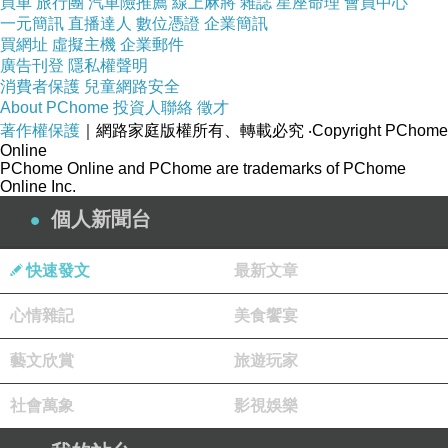
買車
旅行團
汽車險推薦
線上麻將
雜誌
星座命理
會員中心
一元簡訊
直播達人
數位憑證
企業簡訊
買網址
虛擬主機
企業郵件
廣告刊登
隱私權聲明
消費者保護
兒童網路安全
About PChome
投資人聯絡
徵才
著作權保護
｜網路家庭版權所有、轉載必究
‧Copyright PChome
Online
PChome Online and PChome are trademarks of PChome
Online Inc.
個人新聞台
快速發文
最新文章
心情雜記
美食饗宴
藝文欣賞
旅遊玩家
社會萬象
影視娛樂