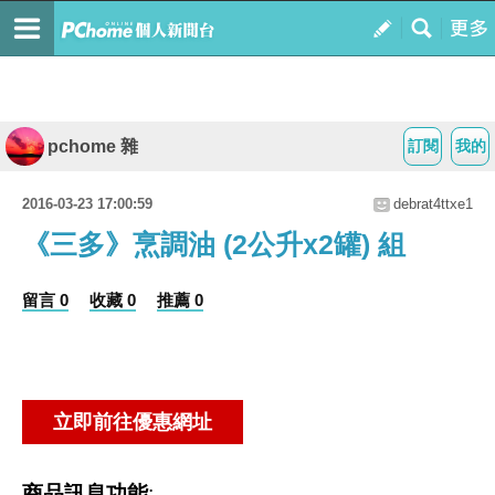
pchome 雜
訂閱
我的
2016-03-23 17:00:59
debrat4ttxe1
《三多》烹調油 (2公升x2罐) 組
留言 0
收藏 0
推薦 0
商品訊息功能
: