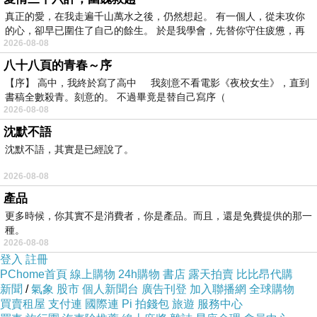
真正的愛，在我走遍千山萬水之後，仍然想起。 有一個人，從未攻你
的心，卻早已圍住了自己的餘生。 於是我學會，先替你守住疲憊，再
2026-08-08
八十八頁的青春～序
【序】 高中，我終於寫了高中 我刻意不看電影《夜校女生》，直到
書稿全數殺青。刻意的。 不過畢竟是替自己寫序（
2026-08-08
【元記食品】無油補湯-人蔘烏骨全雞
沈默不語
【澳洲第一品牌-Robert Timms】義式濾袋咖
沈默不語，其實是已經說了。
啡-4盒組
2026-08-08
《宏基》愛情實驗室(28ml-支，四入組)
產品
【喝茶閒閒】阿里山手捻清香高冷茶(共12盒)
更多時候，你其實不是消費者，你是產品。而且，還是免費提供的那一
新豐米廠 春上米1kg-包
種。
2026-08-08
登入
註冊
PChome首頁
線上購物
24h購物
書店
露天拍賣
比比昂代購
新聞
/
氣象
股市
個人新聞台
廣告刊登
加入聯播網
全球購物
買賣租屋
支付連
國際連
Pi 拍錢包
旅遊
服務中心