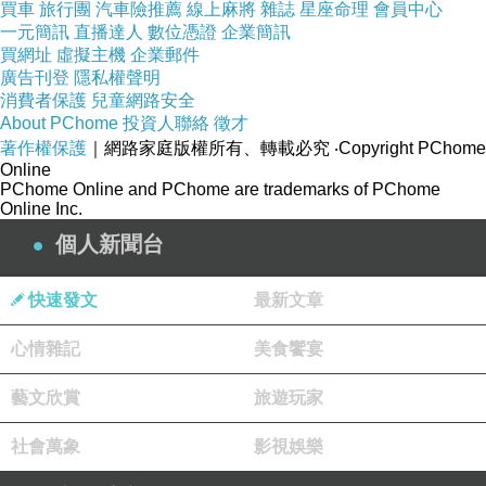
買車
旅行團
汽車險推薦
線上麻將
雜誌
星座命理
會員中心
一元簡訊
直播達人
數位憑證
企業簡訊
買網址
虛擬主機
企業郵件
廣告刊登
隱私權聲明
消費者保護
兒童網路安全
About PChome
投資人聯絡
徵才
著作權保護
｜網路家庭版權所有、轉載必究
‧Copyright PChome
Online
PChome Online and PChome are trademarks of PChome
Online Inc.
個人新聞台
快速發文
最新文章
心情雜記
美食饗宴
瘦身運動操
藝文欣賞
旅遊玩家
社會萬象
影視娛樂