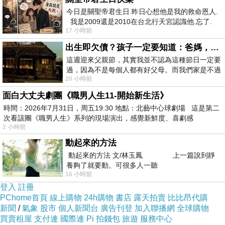
今日是關聖帝君生日.昨日心想他是我的救命恩人.
我是2009還是2010在台北行天宮認識他.忘了.
?
17 小時前
一個奇摩交友的網友學
出生即欠債？孩子一定要知道：爸媽，其實我不欠你們
這週迎來父親節，其實我並不認為這種節日一定要
?
過，因為不是每個人都有好父母。而我們家是不過
20 小時前
節的，平時也沒什麼儀式感，生活趨近冷
?
面白大丈夫劇團《職男人生11-開始新生活》
時間：2026年7月31日，周五19:30 地點：北藝中心球劇場 這是第二
次看該團《職男人生》系列的現場演出，感覺新鮮度、喜劇感
2 小時前
動起來的方法
動起來的方法 文/林玉鳳 上一篇說到靜
養夠了就要動。可很多人一聽
16 小時前
登入
註冊
PChome首頁
線上購物
24h購物
書店
露天拍賣
比比昂代購
新聞
/
氣象
股市
個人新聞台
廣告刊登
加入聯播網
全球購物
買賣租屋
支付連
國際連
Pi 拍錢包
旅遊
服務中心