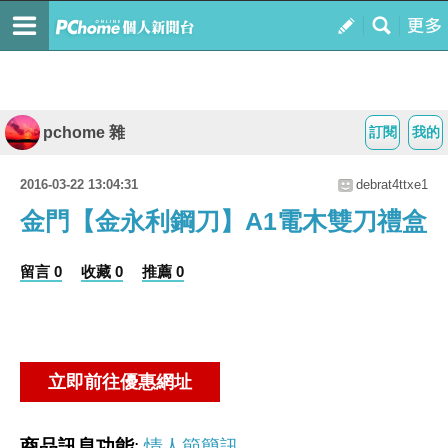
pchome 雜
訂閱
我的
2016-03-22 13:04:31
debrat4ttxe1
金門【金永利鋼刀】A1電木雙刀禮盒
留言 0
收藏 0
推薦 0
商品訊息功能
:
情人節簡訊