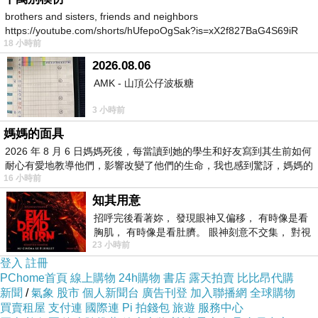
brothers and sisters, friends and neighbors
https://youtube.com/shorts/hUfepoOgSak?is=xX2f827BaG4S69iR
18 小時前
https
《Yurbuds》Inspire For Women 運動型入耳式
2026.08.06
耳機(粉紅色)
AMK - 山頂公仔波板糖
寵物專用 愛犬幸福屋 (小) 全配組
3 小時前
【Top Chef 頂尖廚師】厚釜鑄造不沾單耳平底鍋
媽媽的面具
30公分-水藍【送】鈦合金不沾平底鍋
2026 年 8 月 6 日媽媽死後，每當讀到她的學生和好友寫到其生前如何
【JBL】iSpeaker 6000MAH 行動電源藍牙喇叭
耐心有愛地教導他們，影響改變了他們的生命，我也感到驚訝，媽媽的
丹麥SCANPAN-IQ系列高身湯鍋20CM 6425-20
16 小時前
知其用意
招呼完後看著妳， 發現眼神又偏移， 有時像是看
胸肌， 有時像是看肚臍。 眼神刻意不交集， 對視
23 小時前
視線不對齊， 讓我很難不
登入
註冊
PChome首頁
線上購物
24h購物
書店
露天拍賣
比比昂代購
新聞
/
氣象
股市
個人新聞台
廣告刊登
加入聯播網
全球購物
買賣租屋
支付連
國際連
Pi 拍錢包
旅遊
服務中心