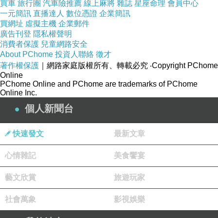
買車
旅行團
汽車險推薦
線上麻將
雜誌
星座命理
會員中心
一元簡訊
直播達人
數位憑證
企業簡訊
買網址
虛擬主機
企業郵件
廣告刊登
隱私權聲明
消費者保護
兒童網路安全
About PChome
投資人聯絡
徵才
著作權保護
｜網路家庭版權所有、轉載必究
‧Copyright PChome
Online
PChome Online and PChome are trademarks of PChome
Online Inc.
個人新聞台
快速發文
最新文章
心情雜記
美食饗宴
藝文欣賞
旅遊玩家
社會萬象
影視娛樂