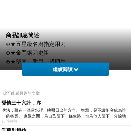
商品訊息簡述
:
⊕★五星級名廚指定用刀
⊕★金門鋼刀史祖
⊕★堅固、耐用、超順手
繼續閱讀
★純手工鐵打製成
你可能感興趣的文章
★切刀＆#43;剁刀 各一把
愛情三十六計，序
兵法，藏在一滴露水裡，映照日出的方向。 智慧，是不讓衝突成為唯
一的答案。 進退之間，為自己留下一條生路，也為他人留下一分餘地
20 小時前
千萬別模仿