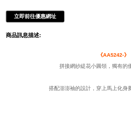
商品訊息描述:
《AA5242-》
拼接網紗緹花小圓領，獨有的
搭配澎澎袖的設計，穿上馬上化身