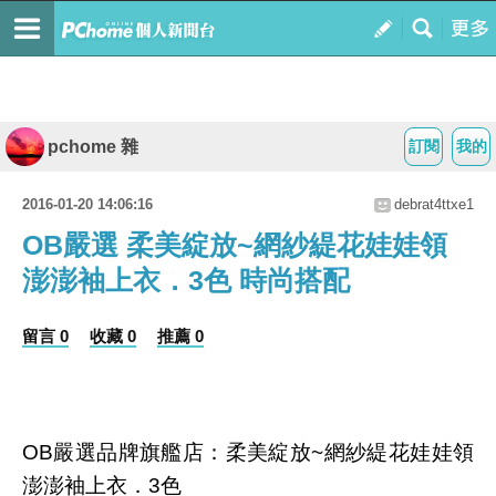
pchome 雜
訂閱
我的
2016-01-20 14:06:16
debrat4ttxe1
OB嚴選 柔美綻放~網紗緹花娃娃領
澎澎袖上衣．3色 時尚搭配
留言 0
收藏 0
推薦 0
OB嚴選品牌旗艦店：柔美綻放~網紗緹花娃娃領
澎澎袖上衣．3色