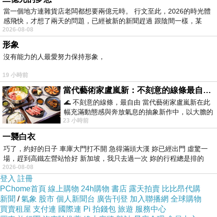
材質彈
色
配
當一個地方連雜貨店老闆都想要兩億元時。 行文至此，2026的時光體
感飛快，才想了兩天的問題，已經被新的新聞趕過 跟陰間一樣，某
性
系
件
2026-08-08
主
形象
沒有能力的人最愛努力保持形象，
布:100?
19 小時前
酯纖
當代藝術家盧嵐新：不刻意的線條最自由，讓色彩流動、筆觸自己說話
維，無
🌊 不刻意的線條，最自由 當代藝術家盧嵐新在此
幅充滿動態感與奔放氣息的抽象新作中，以大膽的
彈性
23 小時前
藍色顏料在白色畫布上揮灑、壓印與流淌
3
一襲白衣
無
巧了，約好的日子 車庫大門打不開 急得滿頭大漢 妳已經出門 虛驚一
色
場，趕到高鐵左營站恰好 新加坡，我只去過一次 妳的行程總是排的
2026-08-08
配
登入
註冊
PChome首頁
線上購物
24h購物
書店
露天拍賣
比比昂代購
布:100?
新聞
/
氣象
股市
個人新聞台
廣告刊登
加入聯播網
全球購物
買賣租屋
支付連
國際連
Pi 拍錢包
旅遊
服務中心
酯纖