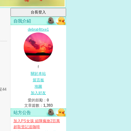
自我介紹
debrat4ttxe1
f
關於本站
留言板
地圖
至44
加入好友
愛的鼓勵：
0
文章篇數：
1,393
站方公告
加入PS女孩 組隊瘋搶2百萬
超取登記送咖啡