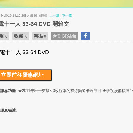
15-10-13 13:15:26| 人氣36| 回應0 |
上一篇
|
下一篇
電十一人 33-64 DVD 開箱文
薦
收藏
轉貼
訂閱站台
0
0
0
品訊息功能
: ★2011年唯一突破5.0收視率的有線頻道卡通節目,★收視族群橫跨4
品訊息描述
: