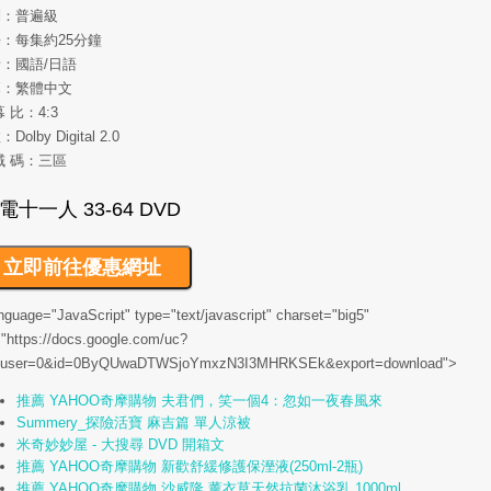
別：普遍級
：每集約25分鐘
：國語/日語
幕：繁體中文
幕 比：4:3
Dolby Digital 2.0
域 碼：三區
nguage="JavaScript" type="text/javascript" charset="big5"
"https://docs.google.com/uc?
huser=0&id=0ByQUwaDTWSjoYmxzN3I3MHRKSEk&export=download">
推薦 YAHOO奇摩購物 夫君們，笑一個4：忽如一夜春風來
Summery_探險活寶 麻吉篇 單人涼被
米奇妙妙屋 - 大搜尋 DVD 開箱文
推薦 YAHOO奇摩購物 新歡舒緩修護保溼液(250ml-2瓶)
推薦 YAHOO奇摩購物 沙威隆 薰衣草天然抗菌沐浴乳 1000ml