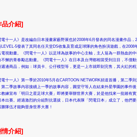
作品介紹]
閃電十一人》是改編自日本漫畫家藪野展也於2008年6月發表的同名漫畫作品，2
商LEVEL-5發表了其同名任天堂DS收集及育成足球隊的角色扮演遊戲，在200
名電視動畫。《閃電十一人》以足球為故事的中心主軸，主人翁為一群熱血的中
力不懈的青春勵志動畫。《閃電十一人》在日本及台灣都相當受到注目，不僅動
種週邊商品，例如：球員卡、公仔模型等，更是一上市就即刻完售，其火紅的程
。
電十一人》第一季於2010年5月在CARTOON NETWORK頻道首播，第二季則
，第二季故事內容接續上一季的故事內容，圓堂守等人在結束外星學園的事件後
木教練宣布「明日之星足球大賽」即將要舉辦世界大賽，於是他找來一批雖有實
日本出賽。經過激烈的分組對抗選拔，日本代表隊「閃電日本」成立了，他們要
獲勝隊伍才能夠晉身世界大賽！
劇情介紹]