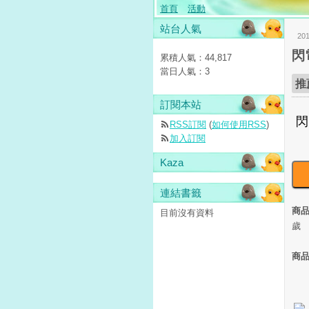
首頁
活動
站台人氣
20
閃
累積人氣：
44,817
當日人氣：
3
推
訂閱本站
RSS訂閱
(
如何使用RSS
)
加入訂閱
Kaza
連結書籤
商
目前沒有資料
歲
商