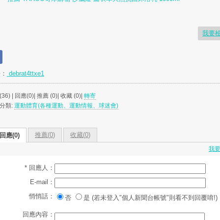
我要
長：
debrat4ttxe1
36) | 回應(0)| 推薦 (
0
)| 收藏 (
0
)|
轉寄
分類:
運動體育(各種運動、運動情報、球迷會)
推薦(
0
)
收藏(
0
)
回應(0)
我
* 回應人：
E-mail：
悄悄話：
否
是 (若未登入"個人新聞台帳號"則看不到回覆唷!)
回應內容：