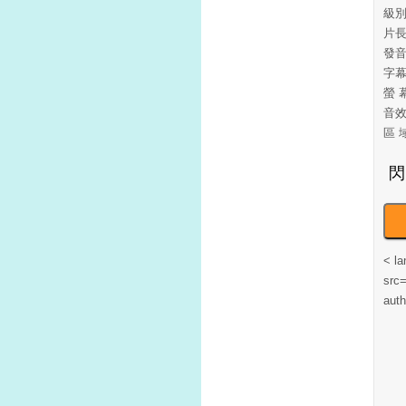
級
片長
發音
字
螢 
音效：
區 
< la
src=
aut