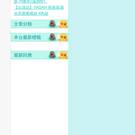
題 均衡乳(滋潤型)..
【出清品】YADAH 長效保濕
水亮唇蜜繽紛 4色組
文章分類
本台最新標籤
最新回應