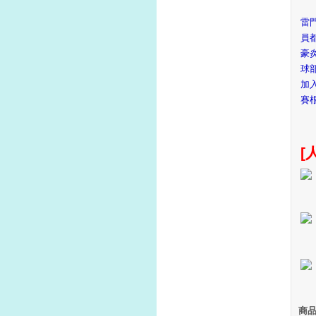
雷
員
豪
球
加
賽
[
商