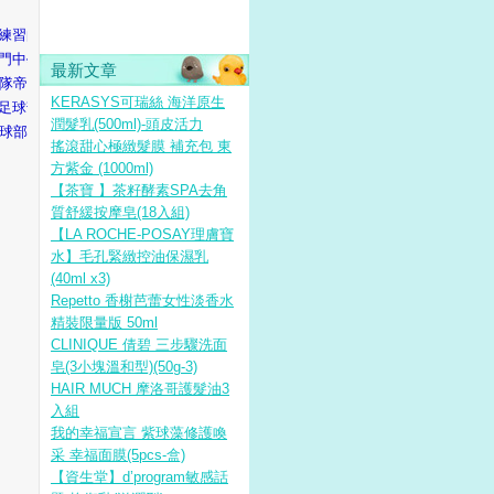
練習的弱小隊伍。而且其他成
門中學來了一位轉學生，名叫
最新文章
強隊帝國中學突然向雷門中學足
KERASYS可瑞絲 海洋原生
足球部的未來，想說服豪炎寺
潤髮乳(500ml)-頭皮活力
足球部來到比賽會場，但這場比
搖滾甜心極緻髮膜 補充包 東
方紫金 (1000ml)
【茶寶 】茶籽酵素SPA去角
質舒緩按摩皂(18入組)
【LA ROCHE-POSAY理膚寶
水】毛孔緊緻控油保濕乳
(40ml x3)
Repetto 香榭芭蕾女性淡香水
精裝限量版 50ml
CLINIQUE 倩碧 三步驟洗面
皂(3小塊溫和型)(50g-3)
HAIR MUCH 摩洛哥護髮油3
入組
我的幸福宣言 紫球藻修護喚
采 幸福面膜(5pcs-盒)
【資生堂】d’program敏感話