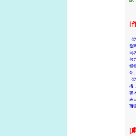
[
《
發
同
努
種
哥
《閃
播
響
表
而
[