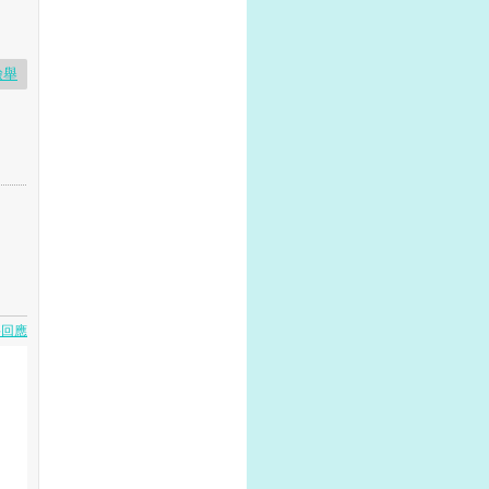
檢舉
要回應