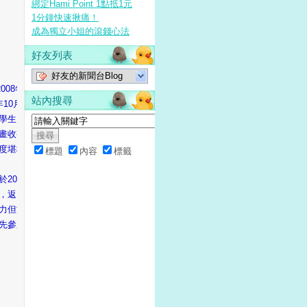
綁定Hami Point 1點抵1元
1分鐘快速揪痛！
成為獨立小姐的滾錢心法
好友列表
好友的新聞台Blog
008年8月，日本的電玩遊戲開
站內搜尋
8年10月於東京電視台開始播放
學生，是一部描述追求夢想、
畫收視率居高不下，其衍生的
度堪稱是目前日本動畫界的一
標題
內容
標籤
於2011年5月在同一頻道開
，返回單純的校園生活。有天
力但古怪的選手組成球隊，代
先參加世界大賽亞洲區預賽，