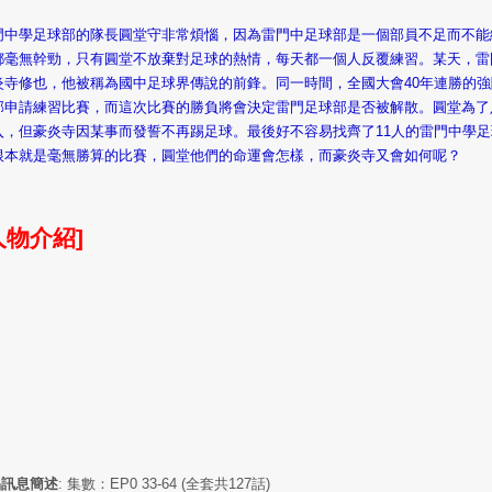
門中學足球部的隊長圓堂守非常煩惱，因為雷門中足球部是一個部員不足而不能
都毫無幹勁，只有圓堂不放棄對足球的熱情，每天都一個人反覆練習。某天，雷
炎寺修也，他被稱為國中足球界傳說的前鋒。同一時間，全國大會40年連勝的
部申請練習比賽，而這次比賽的勝負將會決定雷門足球部是否被解散。圓堂為了
入，但豪炎寺因某事而發誓不再踢足球。最後好不容易找齊了11人的雷門中學
根本就是毫無勝算的比賽，圓堂他們的命運會怎樣，而豪炎寺又會如何呢？
人物介紹]
品訊息簡述
:
集數：EP0 33-64 (全套共127話)